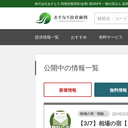
株式会社あすなろ 関東財務局長(金商) 第686号 一般社団法人 資産運
提供情報一覧
おすすめ
有料サービス
公開中の情報一覧
新着情報
無料情報
相場の宿「朝版」
2016/03
【3/7】相場の宿