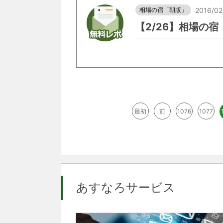
相場の宿「朝版」
2016/02
【2/26】相場の
最初
前
1076
1077
あすなろサービス