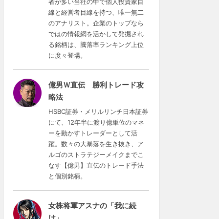
者が多い当社の中で個人投資家目
線と経営者目線を持つ、唯一無二
のアナリスト。企業のトップなら
ではの情報網を活かして発掘され
る銘柄は、騰落率ランキング上位
に度々登場。
億男Ｗ直伝 勝利トレード攻
略法
HSBC証券・メリルリンチ日本証券
にて、12年半に渡り億単位のマネ
ーを動かすトレーダーとして活
躍。数々の大暴落を生き抜き、ア
ルゴのストラテジーメイクまでこ
なす【億男】直伝のトレード手法
と個別銘柄。
女株将軍アスナの「我に続
け」