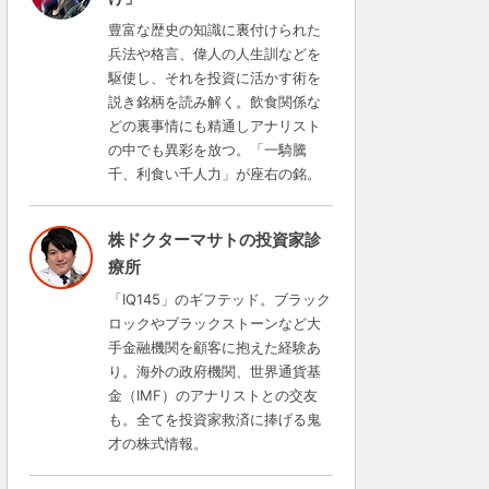
豊富な歴史の知識に裏付けられた
兵法や格言、偉人の人生訓などを
駆使し、それを投資に活かす術を
説き銘柄を読み解く。飲食関係な
どの裏事情にも精通しアナリスト
の中でも異彩を放つ。「一騎騰
千、利食い千人力」が座右の銘。
株ドクターマサトの投資家診
療所
「IQ145」のギフテッド。ブラック
ロックやブラックストーンなど大
手金融機関を顧客に抱えた経験あ
り。海外の政府機関、世界通貨基
金（IMF）のアナリストとの交友
も。全てを投資家救済に捧げる鬼
才の株式情報。