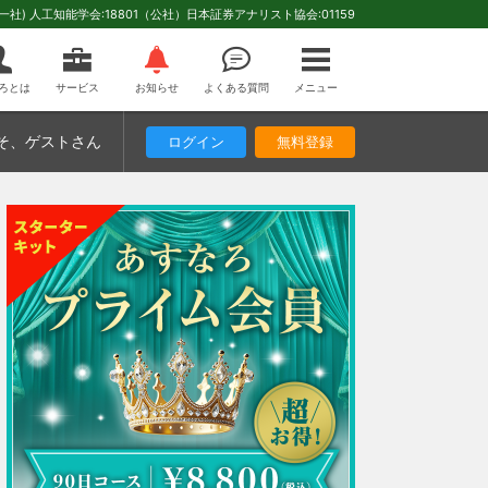
(一社) 人工知能学会:18801（公社）日本証券アナリスト協会:01159
ろとは
サービス
お知らせ
よくある質問
メニュー
そ
、ゲストさん
ログイン
無料登録