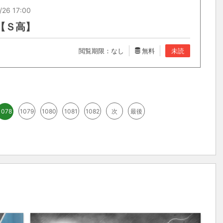
/26 17:00
宿【Ｓ高】
閲覧期限：なし
無料
未読
1078
1079
1080
1081
1082
次
最後