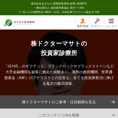
株式会社あすなろ 関東財務局長(金商) 第686号
一般社団法人 資産運用業協会 第011-1393
(一社) 人工知能学会:18801（公社）日本証券アナリスト協会:01159
無料登録
ログイン
メニュー
株ドクターマサトの
投資家診療所
「IQ145」のギフテッド。ブラックロックやブラックストーンなど
大手金融機関を顧客に抱えた経験あり。海外の政府機関、世界通
貨基金（IMF）のアナリストとの交友も。全てを投資家救済に捧げ
る鬼才の株式情報。
株ドクターマサトのご参考・注目銘柄を見る
このコンテンツ内を検索