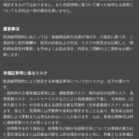
保証するものではありません。また当該情報に基づいて被った如何なる損害に
ついても当社は一切の責任を負いません。
重要事項
投資顧問契約にあたっては「金融商品取引法第37条の3」の規定に基づき、ご
負担頂く助言報酬や、助言の内容および方法、リスクや留意点を記載した「契
約締結前交付書面」を予めよくお読み頂き、内容をご理解の上ご契約をお願い
致します。
有価証券等に係るリスク
投資顧問契約により助言する有価証券等についてのリスクは、以下の通りで
す。
・国内外の上場有価証券等には、価格変動リスク、発行会社の信用リスク、為
替変動リスク、カントリーリスクなどにより資産価額が下落し、元本割れ（元
本欠損リスク）や元本を超える損失を被る可能性（元本超過損リスク）があり
ます。加えて、売買時には手数料や金利が発生することもあり、配当金は会社
業績により変動または支払われないことがあります。なお、新規公開株式は特
に価格変動リスクが高くなります。
・信用取引を行う場合は、信用取引の額が当該取引等についてお客様の差入れ
た委託保証金または証拠金の額を上回る場合があると共に、対象となる有価証