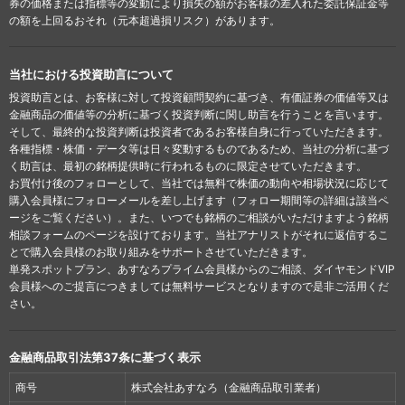
券の価格または指標等の変動により損失の額がお客様の差入れた委託保証金等
の額を上回るおそれ（元本超過損リスク）があります。
当社における投資助言について
投資助言とは、お客様に対して投資顧問契約に基づき、有価証券の価値等又は
金融商品の価値等の分析に基づく投資判断に関し助言を行うことを言います。
そして、最終的な投資判断は投資者であるお客様自身に行っていただきます。
各種指標・株価・データ等は日々変動するものであるため、当社の分析に基づ
く助言は、最初の銘柄提供時に行われるものに限定させていただきます。
お買付け後のフォローとして、当社では無料で株価の動向や相場状況に応じて
購入会員様にフォローメールを差し上げます（フォロー期間等の詳細は該当ペ
ージをご覧ください）。また、いつでも銘柄のご相談がいただけますよう銘柄
相談フォームのページを設けております。当社アナリストがそれに返信するこ
とで購入会員様のお取り組みをサポートさせていただきます。
単発スポットプラン、あすなろプライム会員様からのご相談、ダイヤモンドVIP
会員様へのご提言につきましては無料サービスとなりますので是非ご活用くだ
さい。
金融商品取引法第37条に基づく表示
商号
株式会社あすなろ（金融商品取引業者）