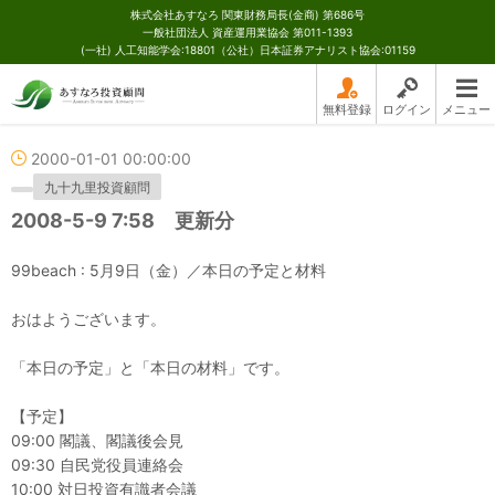
株式会社あすなろ 関東財務局長(金商) 第686号
一般社団法人 資産運用業協会 第011-1393
(一社) 人工知能学会:18801（公社）日本証券アナリスト協会:01159
無料登録
ログイン
メニュー
2000-01-01 00:00:00
九十九里投資顧問
2008-5-9 7:58 更新分
99beach : 5月9日（金）／本日の予定と材料
おはようございます。
「本日の予定」と「本日の材料」です。
【予定】
09:00 閣議、閣議後会見
09:30 自民党役員連絡会
10:00 対日投資有識者会議