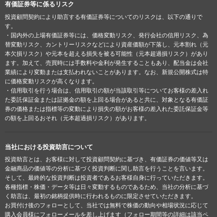
有価証券等に係るリスク
投資顧問契約により助言する有価証券等についてのリスクは、以下の通りで
す。
・国内外の上場有価証券等には、価格変動リスク、発行会社の信用リスク、為
替変動リスク、カントリーリスクなどにより資産価額が下落し、元本割れ（元
本欠損リスク）や元本を超える損失を被る可能性（元本超過損リスク）があり
ます。加えて、売買時には手数料や金利が発生することもあり、配当金は会社
業績により変動または支払われないことがあります。なお、新規公開株式は特
に価格変動リスクが高くなります。
・信用取引を行う場合は、信用取引の額が当該取引等についてお客様の差入れ
た委託保証金または証拠金の額を上回る場合があると共に、対象となる有価証
券の価格または指標等の変動により損失の額がお客様の差入れた委託保証金等
の額を上回るおそれ（元本超過損リスク）があります。
当社における投資助言について
投資助言とは、お客様に対して投資顧問契約に基づき、有価証券の価値等又は
金融商品の価値等の分析に基づく投資判断に関し助言を行うことを言います。
そして、最終的な投資判断は投資者であるお客様自身に行っていただきます。
各種指標・株価・データ等は日々変動するものであるため、当社の分析に基づ
く助言は、最初の銘柄提供時に行われるものに限定させていただきます。
お買付け後のフォローとして、当社では無料で株価の動向や相場状況に応じて
購入会員様にフォローメールを差し上げます（フォロー期間等の詳細は該当ペ