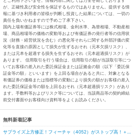
とご利用下さいませ。情報内容に関しては万全を期しております
が、正確性及び安全性を保証するものではありません。提供する情
報に基づき利用者の皆様が判断し投資した結果については、一切の
責任を負いかねますので予めご了承下さい。
国内上場有価証券等には株式相場、金利水準、為替相場、不動産相
場、商品相場等の価格の変動等および有価証券の発行者等の信用状
況（財務・経営状況を含む）の悪化等それらに関する外部評価の変
化等を直接の原因として損失が生ずるおそれ（元本欠損リスク）、
または元本を超過する損失を生ずるおそれ（元本超過損リスク）が
あります。 信用取引を行う場合は、信用取引の額が当該取引等につ
いてお客様の差入れた委託保証金または証拠金の額（以下「委託保
証金等の額」といいます）を上回る場合があると共に、対象となる
有価証券の価格または指標等の変動により損失の額がお客様の差入
れた委託保証金等の額を上回るおそれ（元本超過損リスク）があり
ます。手数料等およびリスク等については、当該商品等の契約締結
前交付書面やお客様向け資料等をよくお読みください。
無料新着記事
サプライズ上方修正！フィーチャ（4052）がストップ高！＋49.35％UP！