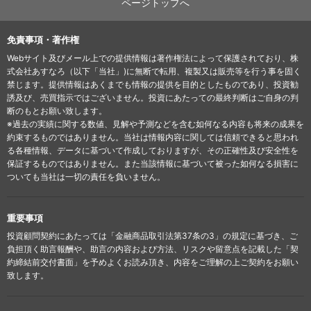
ページトップへ
免責事項・著作権
Webサイト及びメール上での提供情報は著作権法によって保護されており、株
式会社あすなろ（以下「当社」)に無断で転用、複製又は販売等を行う事を固く
禁じます。提供情報はあくまでも情報の提供を目的としたものであり、投資勧
誘及び、売買指示ではございません。投資にあたっての最終判断はご自身の判
断のもとお願い致します。
※過去の実績に関する数値、見解や予測などを含む如何なる内容も将来の成果を
約束するものではありません。当社は情報内容に関しては信頼できると思われ
る各種情報、データに基づいて作成しておりますが、その正確性及び安全性を
保証するものではありません。また当該情報に基づいて被った如何なる損害に
ついても当社は一切の責任を負いません。
重要事項
投資顧問契約にあたっては「金融商品取引法第37条の3」の規定に基づき、ご
負担頂く助言報酬や、助言の内容および方法、リスクや留意点を記載した「契
約締結前交付書面」を予めよくお読み頂き、内容をご理解の上ご契約をお願い
致します。