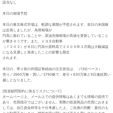
該当なし
本日の相場予想
本日の東京株式市場は、軟調な展開が予想されます。前日の米国株
は反発しましたが、為替相場が
円高に振れていることや、原油先物相場が高値を更新していること
が響きそうです。また、トヨタ自動車
（７２０３）が８日に円高や原料高で２００９年３月期は大幅減益
になる見通しと発表したことの影響も懸念
されます。
本日の、寄り前の外国証券経由の注文状況は、（13社ベース）
売り／2960万株・買い／3790株で、差引＋830万株と9日連続買い
越しとなりました。
[投資顧問契約に係るリスクについて]
ホームページ上、メール上での提供情報はあくまでも情報の提供で
あり、売買指示ではございません。実際の投資商品の売買におきま
しては、自己資金枠等を十分考慮した上、ご自身の判断・責任のも