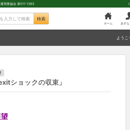
用業協会 第011-1393
検索
ホーム
あすな
ようこ
望
rexitショックの収束」
展望