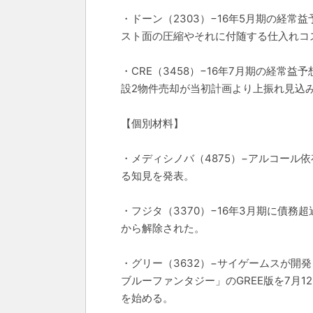
・ドーン（2303）−16年5月期の経常益予
スト面の圧縮やそれに付随する仕入れコ
・CRE（3458）−16年7月期の経常益予
設2物件売却が当初計画より上振れ見込み
【個別材料】
・メディシノバ（4875）−アルコール依
る知見を発表。
・フジタ（3370）−16年3月期に債
から解除された。
・グリー（3632）−サイゲームスが開発
ブルーファンタジー」のGREE版を7月1
を始める。