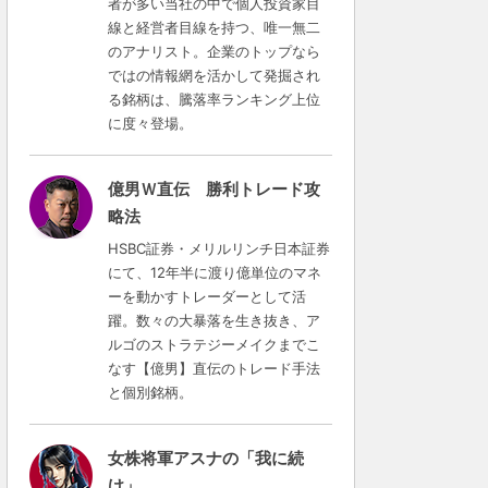
者が多い当社の中で個人投資家目
線と経営者目線を持つ、唯一無二
のアナリスト。企業のトップなら
ではの情報網を活かして発掘され
る銘柄は、騰落率ランキング上位
に度々登場。
億男Ｗ直伝 勝利トレード攻
略法
HSBC証券・メリルリンチ日本証券
にて、12年半に渡り億単位のマネ
ーを動かすトレーダーとして活
躍。数々の大暴落を生き抜き、ア
ルゴのストラテジーメイクまでこ
なす【億男】直伝のトレード手法
と個別銘柄。
女株将軍アスナの「我に続
け」