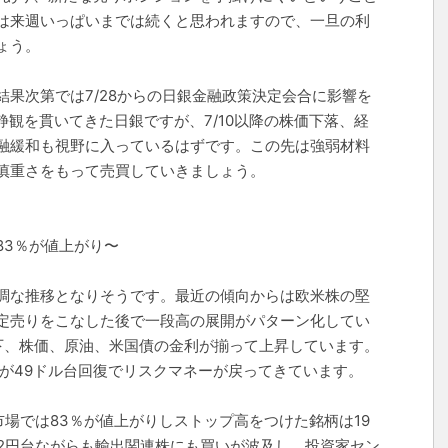
は来週いっぱいまでは続くと思われますので、一旦の利
ょう。
果次第では7/28からの日銀金融政策決定会合に影響を
静観を貫いてきた日銀ですが、7/10以降の株価下落、経
融緩和も視野に入っているはずです。この先は強弱材料
慎重さをもって売買していきましょう。
83％が値上がり〜
調な推移となりそうです。最近の傾向からは欧米株の堅
定売りをこなした後で一段高の展開がパターン化してい
低下、株価、原油、米国債の金利が揃って上昇しています。
油が49ドル台回復でリスクマネーが戻ってきています。
場では83％が値上がりしストップ高をつけた銘柄は19
02円台ながらも輸出関連株にも買いが波及し、投資家セン