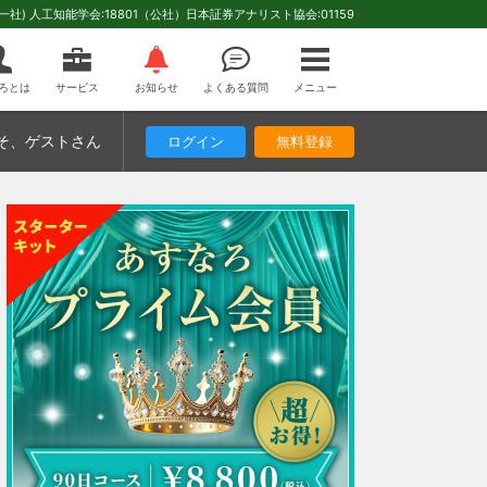
(一社) 人工知能学会:18801（公社）日本証券アナリスト協会:01159
ろとは
サービス
お知らせ
よくある質問
メニュー
そ
、ゲストさん
ログイン
無料登録