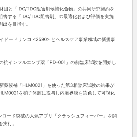
財団と「IDO/TDO阻害剤候補化合物」の共同研究契約を
害する「IDO/TDO阻害剤」の最適化および評価を実施
創出を目指す。
イドードリンコ <2590> とヘルスケア事業領域の新規事
の抗インフルエンザ薬「PD-001」の前臨床試験を開始し
新薬候補「HLM0021」を使った第3相臨床試験の結果が
LM0021を硝子体腔に投与し内境界膜を染色して可視化
。
ダウンロード突破の人気アプリ「クラッシュフィーバー」を開
を実行。