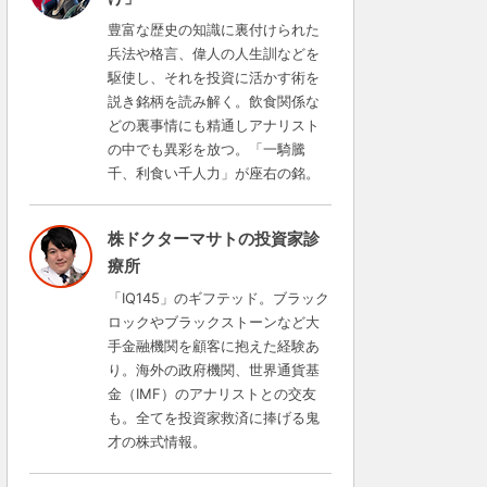
豊富な歴史の知識に裏付けられた
兵法や格言、偉人の人生訓などを
駆使し、それを投資に活かす術を
説き銘柄を読み解く。飲食関係な
どの裏事情にも精通しアナリスト
の中でも異彩を放つ。「一騎騰
千、利食い千人力」が座右の銘。
株ドクターマサトの投資家診
療所
「IQ145」のギフテッド。ブラック
ロックやブラックストーンなど大
手金融機関を顧客に抱えた経験あ
り。海外の政府機関、世界通貨基
金（IMF）のアナリストとの交友
も。全てを投資家救済に捧げる鬼
才の株式情報。