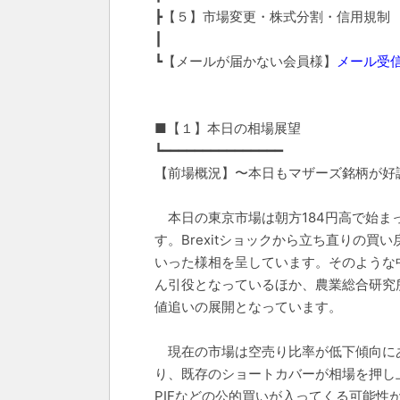
┣【５】市場変更・株式分割・信用規制
┃
┗【メールが届かない会員様】
メール受
■【１】本日の相場展望
┗━━━━━━━━━━━━━━━
【前場概況】〜本日もマザーズ銘柄が好
本日の東京市場は朝方184円高で始ま
す。Brexitショックから立ち直りの
いった様相を呈しています。そのような中
ん引役となっているほか、農業総合研究所（
値追いの展開となっています。
現在の市場は空売り比率が低下傾向に
り、既存のショートカバーが相場を押し上
PIFなどの公的買いが入ってくる可能