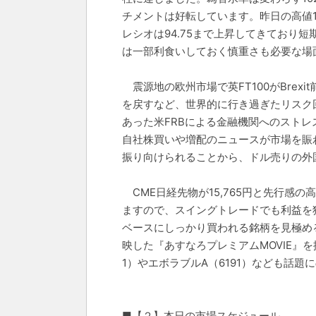
チメントは好転しています。昨日の高値15
レシオは94.75まで上昇してきており
は一部利食いしておく慎重さも必要な場
震源地の欧州市場で英FT100がBrex
を戻すなど、世界的に行き過ぎたリスク
あった米FRBによる金融機関へのスト
自社株買いや増配のニュースが市場を賑
振り向けられることから、ドル売りの外
CME日経先物が15,765円と先行感
ますので、スイングトレードでも利益を
ベースにしっかり買われる銘柄を見極め
映した『あすなろプレミアムMOVIE』
1）やエボラブルA（6191）なども話
■【２】本日の市場スケジュール