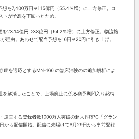
想を7,400万円⇒1.15億円（55.4％増）に上方修正。コ
ストが予想を下回ったため。
想を23.14億円⇒38億円（64.2％増）に上方修正。物流施
が理由。あわせて配当予想を16円⇒20円に引き上げ。
存症を適応とするMN-166 の臨床治験のの追加解析によ
務超過を解消したことで、上場廃止に係る猶予期間入り銘柄
・運営する登録者数1000万人突破の超大作RPG「グラン
2日から配信開始。配信に先駆けて6月29日から事前登録