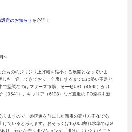
信設定のお知らせ
を必読!!
調〜
ったもののジリジリ上げ幅を縮小する展開となっていま
買い戻しも一巡してきており、全戻しするまでには勢い不足と
で堅調なのはマザーズ市場、そーせいG（4565）がけ
3541）、キャリア（6198）など直近のIPO銘柄も新
ありますので、参院選を前にした新規の売り方不在であ
げていると考えます。おそらくは15,000割れ水準ではG
性があり、新たな売りポジションを手掛けにくいということ