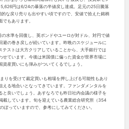
,626円は6/24の暴落の半値戻し達成。足元の25日騰落
短期的な戻り売りも出やすい頃ですので、安値で拾えた銘柄
面でもあります。
it前の水準を回復し、英ポンドやユーロが対ドル、対円で値
回避の巻き戻しが続いています。昨晩のスケジュールに
レステストは大方クリアしていることから、大手銀行では
わせています。今後は米国債に偏った資金が世界市場に
国資産買いにも弾みがついてくるでしょう。
の高まりを受けて裁定買いも相場を押し上げる可能性もあり
狙える地合いとなってきています。ファンダメンタルを
ると良いでしょう。あすなろでも昨日社内会議の様子を
を掲載しています。旬を迎えている農業総合研究所（354
題にのぼっていますので、参考にしてみてください。