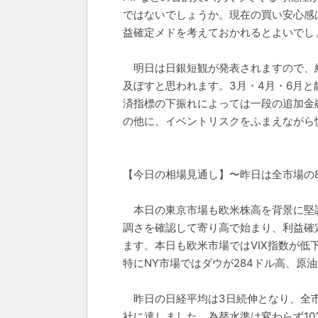
ではないでしょうか。現在の買い安心感
益確定メドを考えておかれるとよいでし
明日は日銀短観が発表されますので、結
及ぼすと思われます。3月・4月・6月と
済指標の下振れによっては一段の追加金
の他に、イベントリスクをふまえながら
【今日の相場見通し】〜昨日は全市場の
本日の東京市場も欧米株高を背景に堅
調さを確認して寄り高で始まり、利益確
ます。本日も欧米市場ではVIX指数が
特にNY市場ではダウが284ドル高、原
昨日の日経平均は3日続伸となり、全市
社に達しました。為替水準は変わらず1