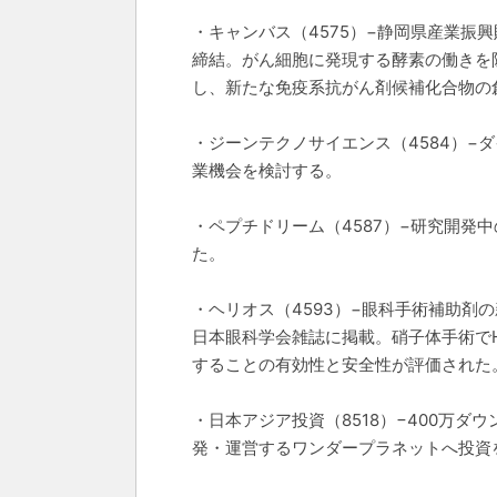
・キャンバス（4575）−静岡県産業振興
締結。がん細胞に発現する酵素の働きを阻
し、新たな免疫系抗がん剤候補化合物の
・ジーンテクノサイエンス（4584）−ダ
業機会を検討する。
・ペプチドリーム（4587）−研究開発中
た。
・ヘリオス（4593）−眼科手術補助剤の
日本眼科学会雑誌に掲載。硝子体手術でH
することの有効性と安全性が評価された
・日本アジア投資（8518）−400万
発・運営するワンダープラネットへ投資