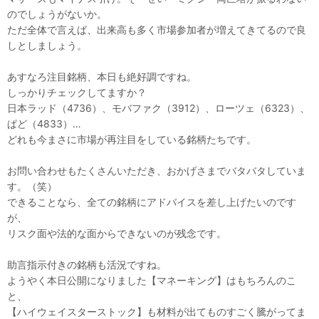
のでしょうがないか。
ただ全体で言えば、出来高も多く市場参加者が増えてきてるので良
しとしましょう。
あすなろ注目銘柄、本日も絶好調ですね。
しっかりチェックしてますか？
日本ラッド（4736）、モバファク（3912）、ローツェ（6323）、
ぱど（4833）…
どれも今まさに市場が再注目をしている銘柄たちです。
お問い合わせもたくさんいただき、おかげさまでバタバタしていま
す。（笑）
できることなら、全ての銘柄にアドバイスを差し上げたいのです
が、
リスク面や法的な面からできないのが残念です。
助言指示付きの銘柄も活況ですね。
ようやく本日公開になりました【マネーキング】はもちろんのこ
と、
【ハイウェイスターストック】も材料が出てものすごく騰がってま