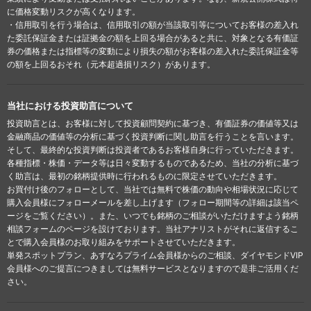
に価格変動リスクが高くなります。
・信用取引を行う場合は、信用取引の額が当該取引等についてお客様の差入れ
た委託保証金または証拠金の額を上回る場合があると共に、対象となる有価証
券の価格または指標等の変動により損失の額がお客様の差入れた委託保証金等
の額を上回るおそれ（元本超過損リスク）があります。
当社における投資助言について
投資助言とは、お客様に対して投資顧問契約に基づき、有価証券の価値等又は
金融商品の価値等の分析に基づく投資判断に関し助言を行うことを言います。
そして、最終的な投資判断は投資者であるお客様自身に行っていただきます。
各種指標・株価・データ等は日々変動するものであるため、当社の分析に基づ
く助言は、最初の銘柄提供時に行われるものに限定させていただきます。
お買付け後のフォローとして、当社では無料で株価の動向や相場状況に応じて
購入会員様にフォローメールを差し上げます（フォロー期間等の詳細は該当ペ
ージをご覧ください）。また、いつでも銘柄のご相談がいただけますよう銘柄
相談フォームのページを設けております。当社アナリストがそれに返信するこ
とで購入会員様のお取り組みをサポートさせていただきます。
単発スポットプラン、あすなろプライム会員様からのご相談、ダイヤモンドVIP
会員様へのご提言につきましては無料サービスとなりますので是非ご活用くだ
さい。