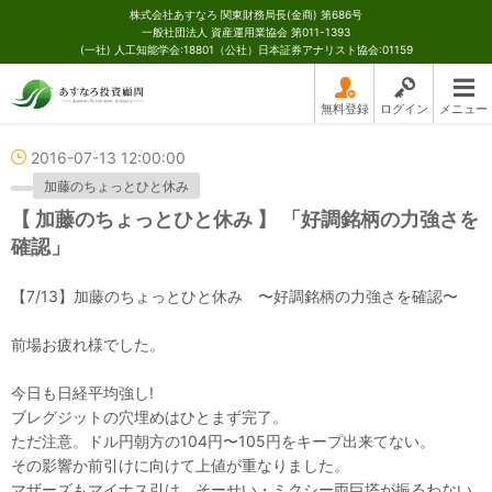
株式会社あすなろ 関東財務局長(金商) 第686号
一般社団法人 資産運用業協会 第011-1393
(一社) 人工知能学会:18801（公社）日本証券アナリスト協会:01159
無料登録
ログイン
メニュー
2016-07-13 12:00:00
加藤のちょっとひと休み
【 加藤のちょっとひと休み 】 「好調銘柄の力強さを
確認」
【7/13】加藤のちょっとひと休み 〜好調銘柄の力強さを確認〜
前場お疲れ様でした。
今日も日経平均強し!
ブレグジットの穴埋めはひとまず完了。
ただ注意。ドル円朝方の104円〜105円をキープ出来てない。
その影響か前引けに向けて上値が重なりました。
マザーズもマイナス引け。そーせい・ミクシー両巨塔が振るわない