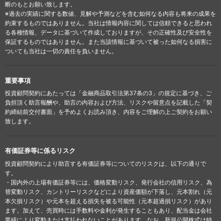
断のもとお願い致します。
※過去の実績に関する数値、見解や予測などを含む如何なる内容も将来の成果を
約束するものではありません。当社は情報内容に関しては信頼できると思われ
る各種情報、データに基づいて作成しておりますが、その正確性及び安全性を
保証するものではありません。また当該情報に基づいて被った如何なる損害に
ついても当社は一切の責任を負いません。
重要事項
投資顧問契約にあたっては「金融商品取引法第37条の3」の規定に基づき、ご
負担頂く助言報酬や、助言の内容および方法、リスクや留意点を記載した「契
約締結前交付書面」を予めよくお読み頂き、内容をご理解の上ご契約をお願い
致します。
有価証券等に係るリスク
投資顧問契約により助言する有価証券等についてのリスクは、以下の通りで
す。
・国内外の上場有価証券等には、価格変動リスク、発行会社の信用リスク、為
替変動リスク、カントリーリスクなどにより資産価額が下落し、元本割れ（元
本欠損リスク）や元本を超える損失を被る可能性（元本超過損リスク）があり
ます。加えて、売買時には手数料や金利が発生することもあり、配当金は会社
業績により変動または支払われないことがあります。なお、新規公開株式は特