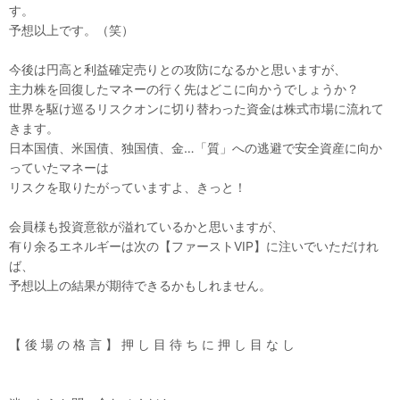
す。
予想以上です。（笑）
今後は円高と利益確定売りとの攻防になるかと思いますが、
主力株を回復したマネーの行く先はどこに向かうでしょうか？
世界を駆け巡るリスクオンに切り替わった資金は株式市場に流れて
きます。
日本国債、米国債、独国債、金…「質」への逃避で安全資産に向か
っていたマネーは
リスクを取りたがっていますよ、きっと！
会員様も投資意欲が溢れているかと思いますが、
有り余るエネルギーは次の【ファーストVIP】に注いでいただけれ
ば、
予想以上の結果が期待できるかもしれません。
【 後 場 の 格 言 】 押 し 目 待 ち に 押 し 目 な し