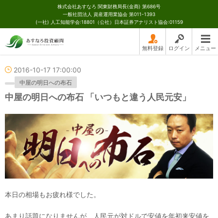
株式会社あすなろ 関東財務局長(金商) 第686号
一般社団法人 資産運用業協会 第011-1393
(一社) 人工知能学会:18801（公社）日本証券アナリスト協会:01159
無料登録
ログイン
メニュー
2016-10-17 17:00:00
中屋の明日への布石
中屋の明日への布石 「いつもと違う人民元安」
本日の相場もお疲れ様でした。
あまり話題になりませんが、人民元が対ドルで安値を年初来安値を