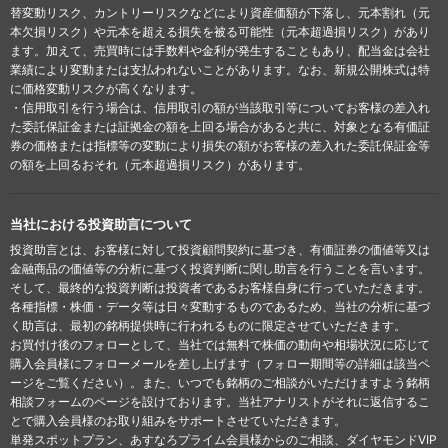
替変動リスク、カントリーリスクなどにより資産価額が下落し、元本割れ（元
本欠損リスク）や元本を超える損失を被る可能性（元本超過損リスク）があり
ます。加えて、売買時には手数料や金利が発生することもあり、配当金は会社
業績により変動または支払われないことがあります。なお、新規公開株式は特
に価格変動リスクが高くなります。
・信用取引を行う場合は、信用取引の額が当該取引等についてお客様の差入れ
た委託保証金または証拠金の額を上回る場合があると共に、対象となる有価証
券の価格または指標等の変動により損失の額がお客様の差入れた委託保証金等
の額を上回るおそれ（元本超過損リスク）があります。
当社における投資助言について
投資助言とは、お客様に対して投資顧問契約に基づき、有価証券の価値等又は
金融商品の価値等の分析に基づく投資判断に関し助言を行うことを言います。
そして、最終的な投資判断は投資者であるお客様自身に行っていただきます。
各種指標・株価・データ等は日々変動するものであるため、当社の分析に基づ
く助言は、最初の銘柄提供時に行われるものに限定させていただきます。
お買付け後のフォローとして、当社では無料で株価の動向や相場状況に応じて
購入会員様にフォローメールを差し上げます（フォロー期間等の詳細は該当ペ
ージをご覧ください）。また、いつでも銘柄のご相談がいただけますよう銘柄
相談フォームのページを設けております。当社アナリストがそれに返信するこ
とで購入会員様のお取り組みをサポートさせていただきます。
単発スポットプラン、あすなろプライム会員様からのご相談、ダイヤモンドVIP