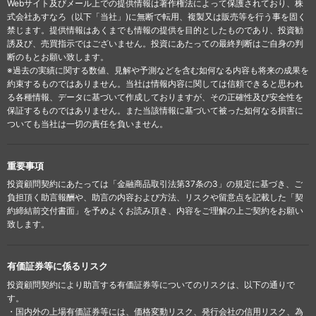
Webサイト及びメール上での提供情報は著作権法によって保護されており、株
式会社あすなろ（以下「当社」)に無断で転用、複製又は販売等を行う事を固く
禁じます。提供情報はあくまでも情報の提供を目的としたものであり、投資勧
誘及び、売買指示ではございません。投資にあたっての最終判断はご自身の判
断のもとお願い致します。
※過去の実績に関する数値、見解や予測などを含む如何なる内容も将来の成果を
約束するものではありません。当社は情報内容に関しては信頼できると思われ
る各種情報、データに基づいて作成しておりますが、その正確性及び安全性を
保証するものではありません。また当該情報に基づいて被った如何なる損害に
ついても当社は一切の責任を負いません。
重要事項
投資顧問契約にあたっては「金融商品取引法第37条の3」の規定に基づき、ご
負担頂く助言報酬や、助言の内容および方法、リスクや留意点を記載した「契
約締結前交付書面」を予めよくお読み頂き、内容をご理解の上ご契約をお願い
致します。
有価証券等に係るリスク
投資顧問契約により助言する有価証券等についてのリスクは、以下の通りで
す。
・国内外の上場有価証券等には、価格変動リスク、発行会社の信用リスク、為