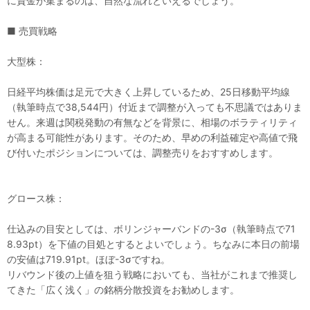
に資金が集まるのは、自然な流れといえるでしょう。
■ 売買戦略
大型株：
日経平均株価は足元で大きく上昇しているため、25日移動平均線
（執筆時点で38,544円）付近まで調整が入っても不思議ではありま
せん。来週は関税発動の有無などを背景に、相場のボラティリティ
が高まる可能性があります。そのため、早めの利益確定や高値で飛
び付いたポジションについては、調整売りをおすすめします。
グロース株：
仕込みの目安としては、ボリンジャーバンドの-3σ（執筆時点で71
8.93pt）を下値の目処とするとよいでしょう。ちなみに本日の前場
の安値は719.91pt。ほぼ-3σですね。
リバウンド後の上値を狙う戦略においても、当社がこれまで推奨し
てきた「広く浅く」の銘柄分散投資をお勧めします。