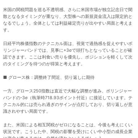
米国の関税問題を巡る不透明感、さらに米国市場が独立記念日で閑
散となるタイミングが重なり、大型株への新規資金流入は限定的と
なるでしょう。全体としては利益確定売りが出やすい局面と考えま
す。
日経平均株価指数のテクニカル面は、視覚で過熱感を捉えやすいボ
リンジャーバンドでは、見事に+3σで頭打ちとなっていることが確
認できます。ここは利食い売りを優先し、ポジションを軽くして次
のタイミングを待つのが得策と考えます。
■ グロース株：調整終了間近、切り返しに期待
一方、グロース250指数は直近で大幅な調整が進み、ボリンジャー
バンドの-3σ（執筆時718.93ポイント付近）に接近しています。テ
クニカル的には売られ過ぎのサインが点灯しており、切り返しが意
識されやすい局面です。
また、米国による相互関税がゼロになることは、今後も考えにくい
状況です。こうした中、関税の影響を受けにくい中小型の成長企業