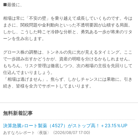
■最後に、
相場は常に「不安の壁」を乗り越えて成長していくものです。今は
まさに、関税問題や金利動向といった不透明要因が山積する局面。
しかし、こうした時こそ冷静な分析と、勇気ある一歩が将来のリタ
ーンを生み出します。
グロース株の調整は、トンネルの先に光が見えるタイミング。ここ
で一歩踏み出すかどうかが、資産の明暗を分けるかもしれません。
もちろん、リスク管理は徹底しつつ、次の相場の主役を先回りして
仕込んでまいりましょう。
「相場は逃げません」。焦らず、しかしチャンスには果敢に。引き
続き、皆様を全力でサポートしてまいります。
無料新着記事
決算急騰♪ロート製薬（4527）がストップ高！＋23.15％UP
あすなろレポート〈夜版〉
(2026/08/07 17:00)