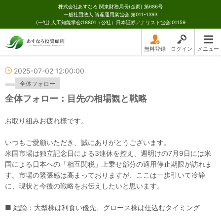
株式会社あすなろ 関東財務局長(金商) 第686号
一般社団法人 資産運用業協会 第011-1393
(一社) 人工知能学会:18801（公社）日本証券アナリスト協会:01159
無料登録
ログイン
メニュー
2025-07-02 12:00:00
全体フォロー
全体フォロー：目先の相場観と戦略
お取り組みお疲れ様です。
いつもご愛顧いただき、誠にありがとうございます。
米国市場は独立記念日による3連休を控え、週明けの7月9日には米
国による日本への「相互関税」上乗せ部分の適用停止期限が訪れま
す。市場の緊張感は高まっておりますが、ここは一歩引いて冷静
に、現状と今後の戦略をお伝えしたいと思います。
■ 結論：大型株は利食い優先、グロース株は仕込むタイミング