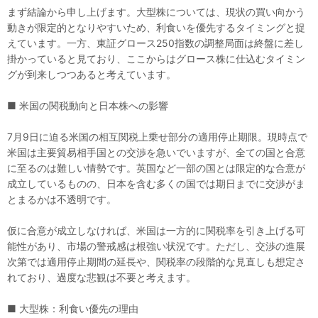
まず結論から申し上げます。大型株については、現状の買い向かう
動きが限定的となりやすいため、利食いを優先するタイミングと捉
えています。一方、東証グロース250指数の調整局面は終盤に差し
掛かっていると見ており、ここからはグロース株に仕込むタイミン
グが到来しつつあると考えています。
■ 米国の関税動向と日本株への影響
7月9日に迫る米国の相互関税上乗せ部分の適用停止期限。現時点で
米国は主要貿易相手国との交渉を急いでいますが、全ての国と合意
に至るのは難しい情勢です。英国など一部の国とは限定的な合意が
成立しているものの、日本を含む多くの国では期日までに交渉がま
とまるかは不透明です。
仮に合意が成立しなければ、米国は一方的に関税率を引き上げる可
能性があり、市場の警戒感は根強い状況です。ただし、交渉の進展
次第では適用停止期間の延長や、関税率の段階的な見直しも想定さ
れており、過度な悲観は不要と考えます。
■ 大型株：利食い優先の理由