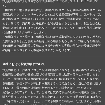
投資顧問契約により助言する有価証券等についてのリスクは、以下の通りで
す。
・国内外の上場有価証券等には、価格変動リスク、発行会社の信用リスク、為
替変動リスク、カントリーリスクなどにより資産価額が下落し、元本割れ（元
本欠損リスク）や元本を超える損失を被る可能性（元本超過損リスク）があり
ます。加えて、売買時には手数料や金利が発生することもあり、配当金は会社
業績により変動または支払われないことがあります。なお、新規公開株式は特
に価格変動リスクが高くなります。
・信用取引を行う場合は、信用取引の額が当該取引等についてお客様の差入れ
た委託保証金または証拠金の額を上回る場合があると共に、対象となる有価証
券の価格または指標等の変動により損失の額がお客様の差入れた委託保証金等
の額を上回るおそれ（元本超過損リスク）があります。
当社における投資助言について
投資助言とは、お客様に対して投資顧問契約に基づき、有価証券の価値等又は
金融商品の価値等の分析に基づく投資判断に関し助言を行うことを言います。
そして、最終的な投資判断は投資者であるお客様自身に行っていただきます。
各種指標・株価・データ等は日々変動するものであるため、当社の分析に基づ
く助言は、最初の銘柄提供時に行われるものに限定させていただきます。
お買付け後のフォローとして、当社では無料で株価の動向や相場状況に応じて
購入会員様にフォローメールを差し上げます（フォロー期間等の詳細は該当ペ
ージをご覧ください）。また、いつでも銘柄のご相談がいただけますよう銘柄