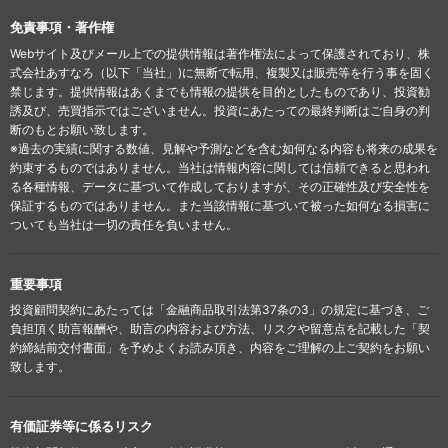
免責事項・著作権
Webサイト及びメール上での提供情報は著作権法によって保護されており、株
式会社あすなろ（以下「当社」)に無断で転用、複製又は販売等を行う事を固く
禁じます。提供情報はあくまでも情報の提供を目的としたものであり、投資勧
誘及び、売買指示ではございません。投資にあたっての最終判断はご自身の判
断のもとお願い致します。
※過去の実績に関する数値、見解や予測などを含む如何なる内容も将来の成果を
約束するものではありません。当社は情報内容に関しては信頼できると思われ
る各種情報、データに基づいて作成しておりますが、その正確性及び安全性を
保証するものではありません。また当該情報に基づいて被った如何なる損害に
ついても当社は一切の責任を負いません。
重要事項
投資顧問契約にあたっては「金融商品取引法第37条の3」の規定に基づき、ご
負担頂く助言報酬や、助言の内容および方法、リスクや留意点を記載した「契
約締結前交付書面」を予めよくお読み頂き、内容をご理解の上ご契約をお願い
致します。
有価証券等に係るリスク