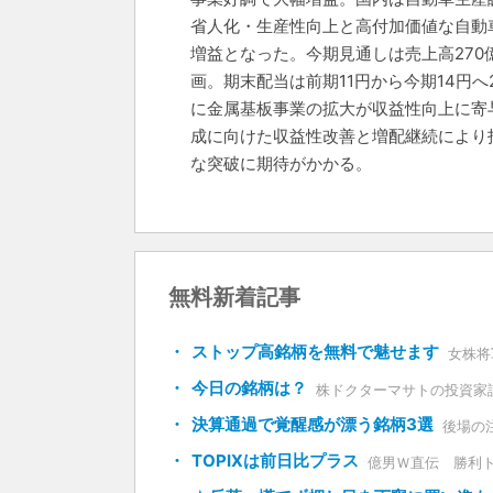
省人化・生産性向上と高付加価値な自動
増益となった。今期見通しは売上高270
画。期末配当は前期11円から今期14円
に金属基板事業の拡大が収益性向上に寄与
成に向けた収益性改善と増配継続により
な突破に期待がかかる。
無料新着記事
ストップ高銘柄を無料で魅せます
女株将
今日の銘柄は？
株ドクターマサトの投資家
決算通過で覚醒感が漂う銘柄3選
後場の
TOPIXは前日比プラス
億男Ｗ直伝 勝利