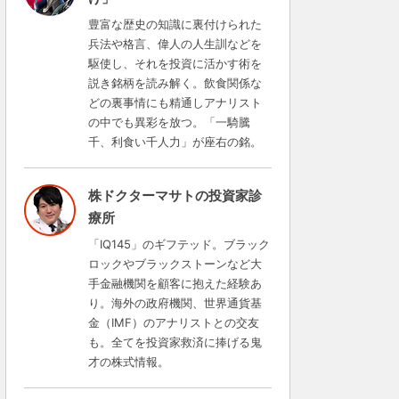
豊富な歴史の知識に裏付けられた
兵法や格言、偉人の人生訓などを
駆使し、それを投資に活かす術を
説き銘柄を読み解く。飲食関係な
どの裏事情にも精通しアナリスト
の中でも異彩を放つ。「一騎騰
千、利食い千人力」が座右の銘。
株ドクターマサトの投資家診
療所
「IQ145」のギフテッド。ブラック
ロックやブラックストーンなど大
手金融機関を顧客に抱えた経験あ
り。海外の政府機関、世界通貨基
金（IMF）のアナリストとの交友
も。全てを投資家救済に捧げる鬼
才の株式情報。