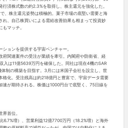
行済株式数の約2.3%を取得し、株主還元を強化した。
定で、株主還元姿勢は積極的。菓子市場の底堅い需要と海
され、自己株買いによる需給改善効果も相まって投資妙
にもマッチ。
ューションを提供する宇宙ベンチャー。
政府関連案件の受注が業績を牽引。内閣府や防衛省、経
入は11億5639万円を確保した。同社は現在4機のSAR
0機体制の構築を目指す。3月には米国子会社を設立し、世
本格化。受注残高は約218億円と豊富で、宇宙データ需要
速が期待される。株価は1000円台で底堅く、75日線を
世界首位。
6.7%増）、営業利益12億7700万円（18.2%増）と海外
調整や原材料高で減益だったが、中国では自動化による