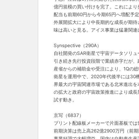
億円規模の買い付けを完了。これにより発
配当も前期60円から今期65円へ増配予
外展開拡大により中長期的な成長が期待
味は高いと見る。アイス事業は猛暑関連
Synspective（290A）
自社開発のSAR衛星で宇宙データソリ
引き続き先行投資段階で業績赤字だが、
産省からの補助金や受注により、1Qの総収
衛星を運用中で、2020年代後半には3
界最大の宇宙関連市場である北米進出を
の拡大と政府の宇宙政策推進により成長加
試す動き。
京写（6837）
プリント配線板メーカーで片面基板では
前期決算は売上高262億2900万円（前期比
事業好調で大幅増益。国内は自動車生産