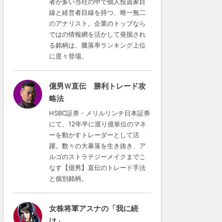
者が多い当社の中で個人投資家目
線と経営者目線を持つ、唯一無二
のアナリスト。企業のトップなら
ではの情報網を活かして発掘され
る銘柄は、騰落率ランキング上位
に度々登場。
億男Ｗ直伝 勝利トレード攻
略法
HSBC証券・メリルリンチ日本証券
にて、12年半に渡り億単位のマネ
ーを動かすトレーダーとして活
躍。数々の大暴落を生き抜き、ア
ルゴのストラテジーメイクまでこ
なす【億男】直伝のトレード手法
と個別銘柄。
女株将軍アスナの「我に続
け」