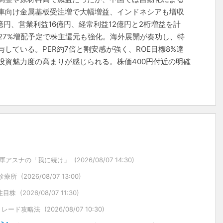
車向け金属基板受注増で大幅増益、インドネシアも増収
億円、営業利益16億円、経常利益12億円と2桁増益を計
へ27%増配予定で株主還元も強化。海外展開が奏功し、特
している。PER約7倍と割安感が強く、ROE目標8%達
投資魅力度の高まりが感じられる。株価400円付近の明確
軍アスナの「我に続け」
(2026/08/07 14:30)
診療所
(2026/08/07 13:00)
注目株
(2026/08/07 11:30)
トレード攻略法
(2026/08/07 10:30)