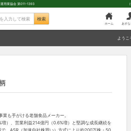
用業協会 第011-1393
検索
ホーム
あすな
ようこ
柄
事業も手がける老舗食品メーカー。
8%増）、営業利益214億円（0.6%増）と堅調な成長継続を
で、ASR（加速自社株買い）方式により約200万株・50