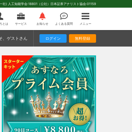
(一社) 人工知能学会:18801（公社）日本証券アナリスト協会:01159
ろとは
サービス
お知らせ
よくある質問
メニュー
そ
、ゲストさん
ログイン
無料登録