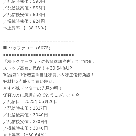
／配信時株価：596円
／配信後高値：865円
／配信後安値：596円
／掲載時株価：824円
≫上昇率 【+38.26％】
==========================
■ バッファロー（6676）
==========================
『株ドクターマサトの投資家診療所』でご紹介。
ストップ高買い気配！＋30.64％UP！
1Q経常2.1倍増益＆自社株買い＆株主優待新設！
好材料3点盛りで買い殺到。
さすが株ドクターの先見の明！
保有の方は急騰おめでとうございます☆
／配信日：2025年05月26日
／配信時株価：2327円
／配信後高値：3040円
／配信後安値：2209円
／掲載時株価：3040円
≫上昇率 【+30.64％】