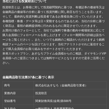
当社における投資助言について
投資助言とは、お客様に対して投資顧問契約に基づき、有価証券の価値等又は
金融商品の価値等の分析に基づく投資判断に関し助言を行うことを言います。
そして、最終的な投資判断は投資者であるお客様自身に行っていただきます。
各種指標・株価・データ等は日々変動するものであるため、当社の分析に基づ
く助言は、最初の銘柄提供時に行われるものに限定させていただきます。
お買付け後のフォローとして、当社では無料で株価の動向や相場状況に応じて
購入会員様にフォローメールを差し上げます（フォロー期間等の詳細は該当ペ
ージをご覧ください）。また、いつでも銘柄のご相談がいただけますよう銘柄
相談フォームのページを設けております。当社アナリストがそれに返信するこ
とで購入会員様のお取り組みをサポートさせていただきます。
単発スポットプラン、あすなろプライム会員様からのご相談、ダイヤモンドVIP
会員様へのご提言につきましては無料サービスとなりますので是非ご活用くだ
さい。
金融商品取引法第37条に基づく表示
商号
株式会社あすなろ（金融商品取引業者）
業務内容
投資助言
登録番号
関東財務局長(金商)第686号
加入協会
一般社団法人 資産運用業協会