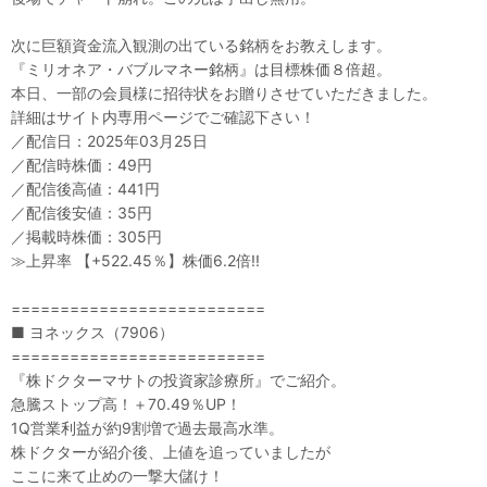
次に巨額資金流入観測の出ている銘柄をお教えします。
『ミリオネア・バブルマネー銘柄』は目標株価８倍超。
本日、一部の会員様に招待状をお贈りさせていただきました。
詳細はサイト内専用ページでご確認下さい！
／配信日：2025年03月25日
／配信時株価：49円
／配信後高値：441円
／配信後安値：35円
／掲載時株価：305円
≫上昇率 【+522.45％】株価6.2倍!!
==========================
■ ヨネックス（7906）
==========================
『株ドクターマサトの投資家診療所』でご紹介。
急騰ストップ高！＋70.49％UP！
1Q営業利益が約9割増で過去最高水準。
株ドクターが紹介後、上値を追っていましたが
ここに来て止めの一撃大儲け！