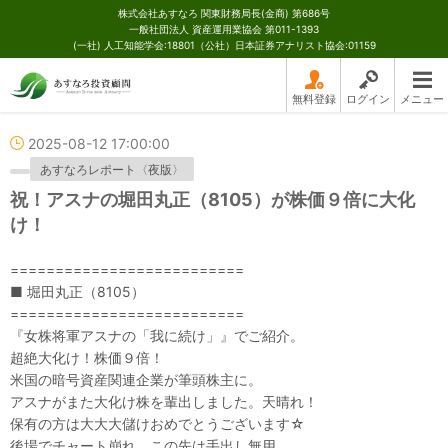
株式会社あすなろ 関東財務局長(金商) 第686号
一般社団法人 資産運用業協会 第011-1393
(一社) 人工知能学会:18801（公社）日本証券アナリスト協会:01159
無料登録
ログイン
メニュー
2025-08-12 17:00:00
あすなろレポート〈夜版〉
祝！アスナの堀田丸正（8105）が株価９倍に大化
け！
==========================
■ 堀田丸正（8105）
==========================
『女株将軍アスナの「我に続け」』でご紹介。
超絶大化け！株価９倍！
米国の暗号資産関連企業が筆頭株主に。
アスナがまた大化け株を輩出しました。天晴れ！
保有の方は大大大儲けおめでとうございます☆
後場でチャート崩れ。この先は手出し無用。