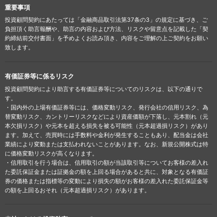
重要事項
投資顧問契約にあたっては「金融商品取引法第37条の3」の規定に基づき、ご
負担頂く助言報酬や、助言の内容および方法、リスクや留意点を記載した「契
約締結前交付書面」を予めよくお読み頂き、内容をご理解の上ご契約をお願い
致します。
有価証券等に係るリスク
投資顧問契約により助言する有価証券等についてのリスクは、以下の通りで
す。
・国内外の上場有価証券等には、価格変動リスク、発行会社の信用リスク、為
替変動リスク、カントリーリスクなどにより資産価額が下落し、元本割れ（元
本欠損リスク）や元本を超える損失を被る可能性（元本超過損リスク）があり
ます。加えて、売買時には手数料や金利が発生することもあり、配当金は会社
業績により変動または支払われないことがあります。なお、新規公開株式は特
に価格変動リスクが高くなります。
・信用取引を行う場合は、信用取引の額が当該取引等についてお客様の差入れ
た委託保証金または証拠金の額を上回る場合があると共に、対象となる有価証
券の価格または指標等の変動により損失の額がお客様の差入れた委託保証金等
の額を上回るおそれ（元本超過損リスク）があります。