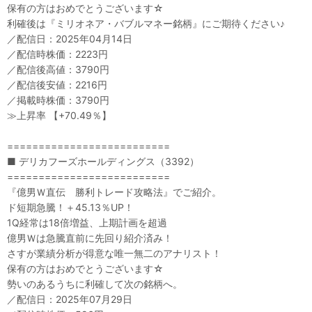
保有の方はおめでとうございます☆
利確後は『ミリオネア・バブルマネー銘柄』にご期待ください♪
／配信日：2025年04月14日
／配信時株価：2223円
／配信後高値：3790円
／配信後安値：2216円
／掲載時株価：3790円
≫上昇率 【+70.49％】
==========================
■ デリカフーズホールディングス（3392）
==========================
『億男Ｗ直伝 勝利トレード攻略法』でご紹介。
ド短期急騰！＋45.13％UP！
1Q経常は18倍増益、上期計画を超過
億男Ｗは急騰直前に先回り紹介済み！
さすが業績分析が得意な唯一無二のアナリスト！
保有の方はおめでとうございます☆
勢いのあるうちに利確して次の銘柄へ。
／配信日：2025年07月29日