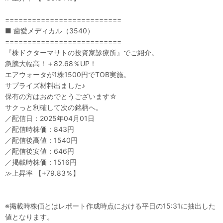
==========================
■ 歯愛メディカル（3540）
==========================
『株ドクターマサトの投資家診療所』でご紹介。
急騰大幅高！＋82.68％UP！
エアウォータが1株1500円でTOB実施。
サプライズ材料出ました♪
保有の方はおめでとうございます☆
サクっと利確して次の銘柄へ。
／配信日：2025年04月01日
／配信時株価：843円
／配信後高値：1540円
／配信後安値：646円
／掲載時株価：1516円
≫上昇率 【+79.83％】
※掲載時株価とはレポート作成時点における平日の15:31に抽出した
値となります。