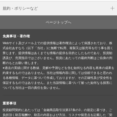
規約・ポリシーなど
ページトップへ
免責事項・著作権
Webサイト及びメール上での提供情報は著作権法によって保護されており、株
式会社あすなろ（以下「当社」)に無断で転用、複製又は販売等を行う事を固く
禁じます。提供情報はあくまでも情報の提供を目的としたものであり、投資勧
誘及び、売買指示ではございません。投資にあたっての最終判断はご自身の判
断のもとお願い致します。
※過去の実績に関する数値、見解や予測などを含む如何なる内容も将来の成果を
約束するものではありません。当社は情報内容に関しては信頼できると思われ
る各種情報、データに基づいて作成しておりますが、その正確性及び安全性を
保証するものではありません。また当該情報に基づいて被った如何なる損害に
ついても当社は一切の責任を負いません。
重要事項
投資顧問契約にあたっては「金融商品取引法第37条の3」の規定に基づき、ご
負担頂く助言報酬や、助言の内容および方法、リスクや留意点を記載した「契