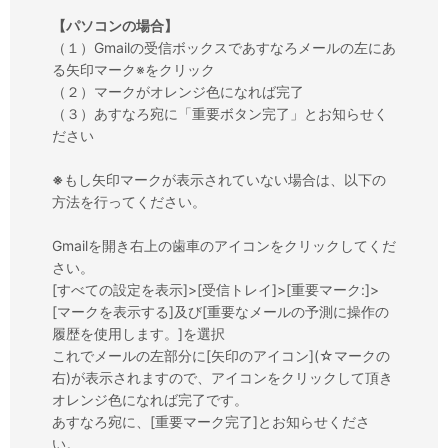
【パソコンの場合】
（１）Gmailの受信ボックスであすなろメールの左にあ
る矢印マーク※をクリック
（２）マークがオレンジ色になれば完了
（３）あすなろ宛に「重要ボタン完了」とお知らせく
ださい
※
もし矢印マークが表示されていない場合は、以下の
方法を行ってください。
Gmailを開き右上の歯車のアイコンをクリックしてくだ
さい。
[すべての設定を表示]>[受信トレイ]>[重要マーク:]>
[マークを表示する]及び[重要なメールの予測に操作の
履歴を使用します。]を選択
これでメールの左部分に[矢印のアイコン](☆マークの
右)が表示されますので、アイコンをクリックして頂き
オレンジ色になれば完了です。
あすなろ宛に、[重要マーク完了]とお知らせくださ
い。