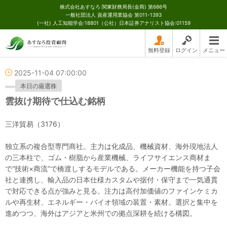
株式会社あすなろ 関東財務局長(金商) 第686号
一般社団法人 資産運用業協会 第011-1393
(一社) 人工知能学会:18801（公社）日本証券アナリスト協会:01159
無料登録
ログイン
メニュー
2025-11-04 07:00:00
本日の厳選株
雲抜け期待で仕込む銘柄
三洋貿易（3176）
独立系の複合型専門商社。主力は化成品、機械資材、海外現地法人
の三本柱で、ゴム・樹脂から産業機械、ライフサイエンス商材ま
で“技術×商流”で橋渡しするモデルである。メーカー機能を持つ子会
社と連携し、輸入品の日本仕様カスタムや据付・保守まで一気通貫
で対応できる点が強みと見る。注力は高付加価値のファインケミカ
ルや再生材、エネルギー・バイオ領域の装置・素材。選択と集中を
進めつつ、海外はアジアと米州での拠点深耕を続ける構図。