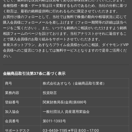
各種指標・株価・データ等は日々変動するものであるため、当社の分析に基づ
く助言は、最初の銘柄提供時に行われるものに限定させていただきます。
お買付け後のフォローとして、当社では無料で株価の動向や相場状況に応じて
購入会員様にフォローメールを差し上げます（フォロー期間等の詳細は該当ペ
ージをご覧ください）。また、いつでも銘柄のご相談がいただけますよう銘柄
相談フォームのページを設けております。当社アナリストがそれに返信するこ
とで購入会員様のお取り組みをサポートさせていただきます。
単発スポットプラン、あすなろプライム会員様からのご相談、ダイヤモンドVIP
会員様へのご提言につきましては無料サービスとなりますので是非ご活用くだ
さい。
金融商品取引法第37条に基づく表示
商号
株式会社あすなろ（金融商品取引業者）
業務内容
投資助言
登録番号
関東財務局長(金商)第686号
加入協会
一般社団法人 資産運用業協会
会員番号
第011-1393号
サポートデスク
03-6459-1195 ※平日 8:00～17:00