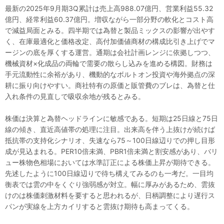
最新の2025年9月期3Q累計は売上高988.07億円、営業利益55.32
億円、経常利益60.37億円。増収ながら一部分野の軟化とコスト高
で減益局面とみる。四半期では為替と製品ミックスの影響が出やす
く、在庫最適化と価格改定、高付加価値商材の構成比引き上げでマ
ージンの底を厚くする運営。通期は会社計画レンジに依拠しつつ、
機械資材×化成品の両輪で需要の散らし込みを進める構図。財務は
手元流動性に余裕があり、機動的なボルトオン投資や海外拠点の深
耕に振り向けやすい。商社特有の原価と販管費のブレは、為替と仕
入れ条件の見直しで吸収余地が残るとみる。
株価は決算と為替ヘッドラインに敏感である。短期は25日線と75日
線の傾き、直近高値帯の処理に注目。出来高を伴う上抜けが続けば
抵抗帯の支持化シナリオ、失速なら75～100日線辺りでの押し目形
成が見込まれる。PER10倍未満、PBR1倍未満と割安感があり、バリ
ュー株物色相場においては水準訂正による株価上昇が期待できる。
先述したように100日線辺りで待ち構えてみるのも一考だ。一目均
衡表では雲の中をくぐり強弱感が対立。幅に厚みがあるため、雲抜
けのは株価刺激材料を要すると思われるが、日柄調整により遅行ス
パンが実線を上方カイリすると雲抜け期待も高まってくる。