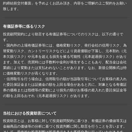
約締結前交付書面」を予めよくお読み頂き、内容をご理解の上ご契約をお願い
致します。
有価証券等に係るリスク
投資顧問契約により助言する有価証券等についてのリスクは、以下の通りで
す。
・国内外の上場有価証券等には、価格変動リスク、発行会社の信用リスク、為
替変動リスク、カントリーリスクなどにより資産価額が下落し、元本割れ（元
本欠損リスク）や元本を超える損失を被る可能性（元本超過損リスク）があり
ます。加えて、売買時には手数料や金利が発生することもあり、配当金は会社
業績により変動または支払われないことがあります。なお、新規公開株式は特
に価格変動リスクが高くなります。
・信用取引を行う場合は、信用取引の額が当該取引等についてお客様の差入れ
た委託保証金または証拠金の額を上回る場合があると共に、対象となる有価証
券の価格または指標等の変動により損失の額がお客様の差入れた委託保証金等
の額を上回るおそれ（元本超過損リスク）があります。
当社における投資助言について
投資助言とは、お客様に対して投資顧問契約に基づき、有価証券の価値等又は
金融商品の価値等の分析に基づく投資判断に関し助言を行うことを言います。
そして、最終的な投資判断は投資者であるお客様自身に行っていただきます。