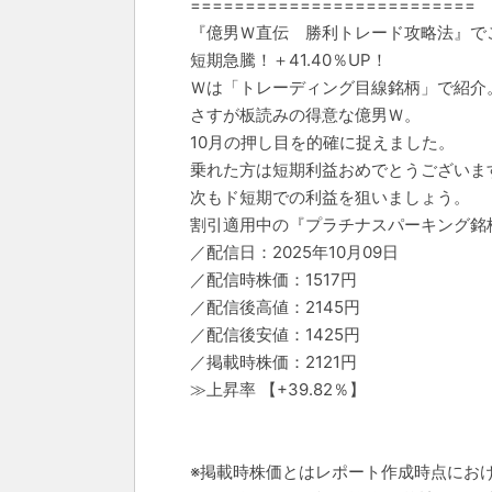
==========================
『億男Ｗ直伝 勝利トレード攻略法』で
短期急騰！＋41.40％UP！
Ｗは「トレーディング目線銘柄」で紹介
さすが板読みの得意な億男Ｗ。
10月の押し目を的確に捉えました。
乗れた方は短期利益おめでとうございま
次もド短期での利益を狙いましょう。
割引適用中の『プラチナスパーキング銘
／配信日：2025年10月09日
／配信時株価：1517円
／配信後高値：2145円
／配信後安値：1425円
／掲載時株価：2121円
≫上昇率 【+39.82％】
※掲載時株価とはレポート作成時点におけ