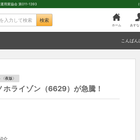
用業協会 第011-1393
検索
ホーム
あすな
こんばん
ト〈夜版〉
ホライゾン（6629）が急騰！
紹介。