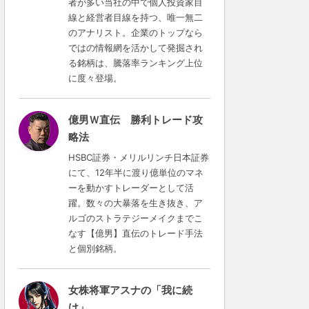
者が多い当社の中で個人投資家目
線と経営者目線を持つ、唯一無二
のアナリスト。企業のトップなら
ではの情報網を活かして発掘され
る銘柄は、騰落率ランキング上位
に度々登場。
億男Ｗ直伝 勝利トレード攻
略法
HSBC証券・メリルリンチ日本証券
にて、12年半に渡り億単位のマネ
ーを動かすトレーダーとして活
躍。数々の大暴落を生き抜き、ア
ルゴのストラテジーメイクまでこ
なす【億男】直伝のトレード手法
と個別銘柄。
女株将軍アスナの「我に続
け」