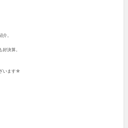
）
紹介。
も好決算。
ざいます☆