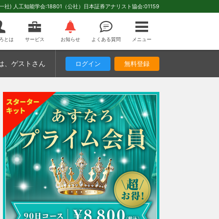
(一社) 人工知能学会:18801（公社）日本証券アナリスト協会:01159
ろとは
サービス
お知らせ
よくある質問
メニュー
は
、ゲストさん
ログイン
無料登録