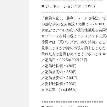
==========================
■ ジェネレーションパス（3195）
==========================
『億男Ｗ直伝 勝利トレード攻略法』で
3連続S高を交え急騰！短期で＋74.90％
伊藤忠とアパレル向け機能性繊維を共同
サプライズ材料出現でコンスタントに買
億男Ｗは『買いシグナル点灯銘柄』とし
見事にますかけ線の出現を的中しました
乗れた方は急騰おめでとうございます☆
／配信日：2025年09月25日
／配信時株価：486円
／配信後高値：850円
／配信後安値：394円
／掲載時株価：703円
≫上昇率 【+44.65％】
==========================