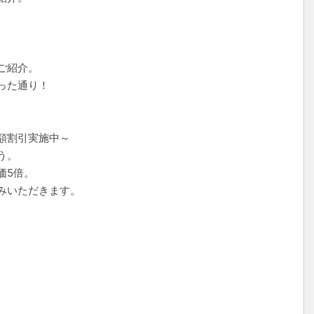
ご紹介。
った通り！
額割引実施中～
う。
価5倍。
みいただきます。