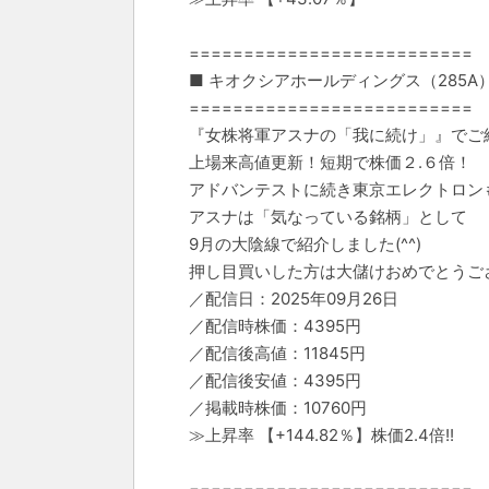
==========================
■ キオクシアホールディングス（285A
==========================
『女株将軍アスナの「我に続け」』でご
上場来高値更新！短期で株価２.６倍！
アドバンテストに続き東京エレクトロン
アスナは「気なっている銘柄」として
9月の大陰線で紹介しました(^^)
押し目買いした方は大儲けおめでとうご
／配信日：2025年09月26日
／配信時株価：4395円
／配信後高値：11845円
／配信後安値：4395円
／掲載時株価：10760円
≫上昇率 【+144.82％】株価2.4倍!!