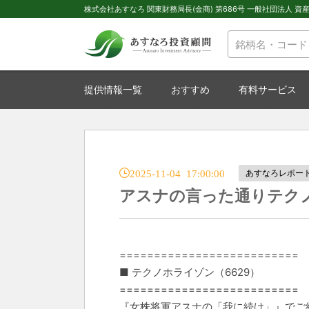
株式会社あすなろ 関東財務局長(金商) 第686号 一般社団法人 資産運
提供情報一覧
おすすめ
有料サービス
2025-11-04 17:00:00
あすなろレポー
アスナの言った通りテクノ
==========================
■ テクノホライゾン（6629）
==========================
『女株将軍アスナの「我に続け」』でご