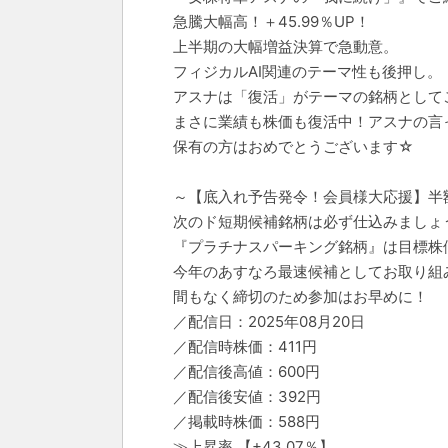
急騰大幅高！＋45.99％UP！
上半期の大幅増益決算で急動意。
フィジカルAI関連のテーマ性も後押し。
アスナは「復活」がテーマの銘柄として
まさに業績も株価も復活中！アスナの言
保有の方はおめでとうございます☆
～【底入れ予告発令！会員様大応援】半
次のド短期候補銘柄は必ず仕込みましょ
『プラチナスパーキング銘柄』は目標株
今年のあすなろ最速候補としてお取り組
間もなく締切のため参加はお早めに！
／配信日：2025年08月20日
／配信時株価：411円
／配信後高値：600円
／配信後安値：392円
／掲載時株価：588円
≫上昇率 【+43.07％】