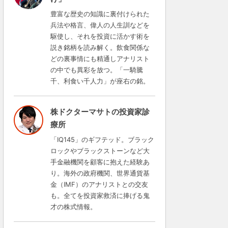
豊富な歴史の知識に裏付けられた
兵法や格言、偉人の人生訓などを
駆使し、それを投資に活かす術を
説き銘柄を読み解く。飲食関係な
どの裏事情にも精通しアナリスト
の中でも異彩を放つ。「一騎騰
千、利食い千人力」が座右の銘。
株ドクターマサトの投資家診
療所
「IQ145」のギフテッド。ブラック
ロックやブラックストーンなど大
手金融機関を顧客に抱えた経験あ
り。海外の政府機関、世界通貨基
金（IMF）のアナリストとの交友
も。全てを投資家救済に捧げる鬼
才の株式情報。