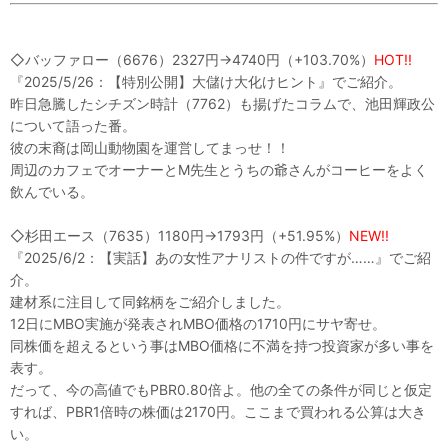
◇バッファロー（6676）2327円→4740円（+103.70%）
HOT!!
『2025/5/26：【特別公開】大儲け大化けヒント』でご紹介。
昨日急騰したシチズン時計（7762）も揚げたコラムで、池田輝政公
について語った番。
彼の末裔は岡山動物園を運営してまっせ！！
周辺のカフェでオーナーとM先生とうちの爺さんがコーヒーをよく
飲んでいる。
◇杉田エース（7635）1180円→1793円（+51.95%）
NEW!!
『2025/6/2：【実話】あの女性アナリストの件ですが……』でご紹
介。
建材系に注目して同銘柄をご紹介しました。
12日にMBO実施が発表されMBO価格の1710円にサヤ寄せ。
同株価を超えるという事はMBO価格に不満を持つ投資家が多い事を
表す。
だって、今の高値でもPBR0.80倍よ。他の全ての条件が同じと仮定
すれば、PBR1倍時の株価は2170円。ここまで買われる公算は大き
い。