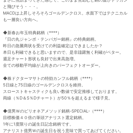
と飛びそう・・・。
MACDは上昇しそろそろゴールデンクロス。水面下ではテクニカル
も一層良い方向へ。
◆新春お年玉特典銘柄（****）
『日の丸ジャンボ・テンバガー銘柄』の特典銘柄。
昨日の急騰商状を受けての利益確定はできましたか？
本日も利確できると思いますので、是非躊躇無く利確がベター。
週足チャート形状も良好で出来高急増。
全ての移動平均線が上向きのパーフェクトオーダー。
◆株ドクターマサトの特効カンフル銘柄（****）
5日線と75日線のゴールデンクロスを維持。
スローストキャスティクも良い数値で安定推移しております。
両線（％D＆S％Dチャート）が50％を超えるまで様子見。
◆億男Ｗのビリオネアメソッド銘柄-SPECIAL-（****）
目標株価４０倍の筆頭アナリスト選定銘柄。
1年に1度限りの誕生日記念銘柄です。
アナリスト億男Ｗの誕生日を祝う意味で買ってあげてください。