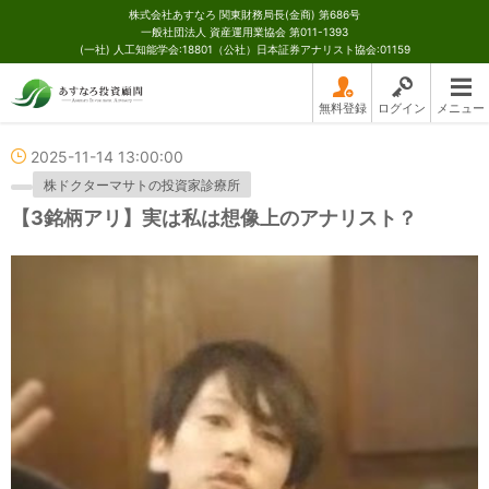
株式会社あすなろ 関東財務局長(金商) 第686号
一般社団法人 資産運用業協会 第011-1393
(一社) 人工知能学会:18801（公社）日本証券アナリスト協会:01159
無料登録
ログイン
メニュー
2025-11-14 13:00:00
株ドクターマサトの投資家診療所
【3銘柄アリ】実は私は想像上のアナリスト？