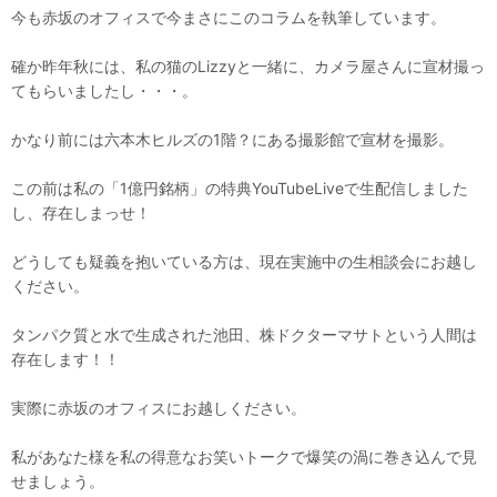
今も赤坂のオフィスで今まさにこのコラムを執筆しています。
確か昨年秋には、私の猫のLizzyと一緒に、カメラ屋さんに宣材撮っ
てもらいましたし・・・。
かなり前には六本木ヒルズの1階？にある撮影館で宣材を撮影。
この前は私の「1億円銘柄」の特典YouTubeLiveで生配信しました
し、存在しまっせ！
どうしても疑義を抱いている方は、現在実施中の生相談会にお越し
ください。
タンパク質と水で生成された池田、株ドクターマサトという人間は
存在します！！
実際に赤坂のオフィスにお越しください。
私があなた様を私の得意なお笑いトークで爆笑の渦に巻き込んで見
せましょう。