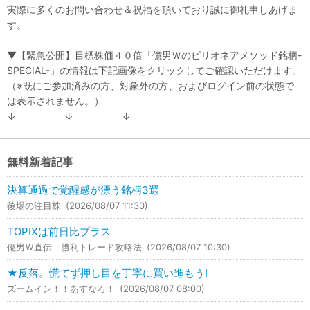
実際に多くのお問い合わせ＆祝福を頂いており誠に御礼申しあげま
す。
▼【緊急公開】目標株価４０倍「億男Ｗのビリオネアメソッド銘柄-
SPECIAL-」の情報は下記画像をクリックしてご確認いただけます。
（※既にご参加済みの方、対象外の方、およびログイン前の状態で
は表示されません。）
↓ ↓ ↓
無料新着記事
決算通過で覚醒感が漂う銘柄3選
後場の注目株
(2026/08/07 11:30)
TOPIXは前日比プラス
億男Ｗ直伝 勝利トレード攻略法
(2026/08/07 10:30)
★反落。慌てず押し目を丁寧に買い進もう!
ズームイン！！あすなろ！
(2026/08/07 08:00)