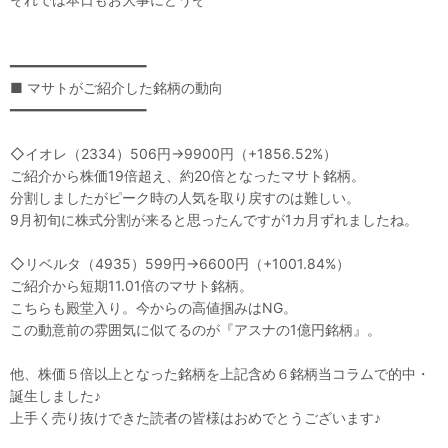
━━━━━━━━━━━━━━━━━
■ マサトがご紹介した銘柄の動向
━━━━━━━━━━━━━━━━━
◇イオレ（2334）506円→9900円（+1856.52%）
ご紹介から株価19倍超え、約20倍となったマサト銘柄。
分割しましたがピーク時の人気を取り戻すのは難しい。
9月初旬に株式分割が来ると思ったんですが1カ月ずれましたね。
◇リベルタ（4935）599円→6600円（+1001.84%）
ご紹介から短期11.01倍のマサト銘柄。
こちらも殿堂入り。今からの高値掴みはNG。
この動意前の雰囲気に似てるのが『アスナの1億円銘柄』。
他、株価５倍以上となった銘柄を上記含め６銘柄当コラムで的中・
誕生しました♪
上手く売り抜けできた読者の皆様はおめでとうございます♪