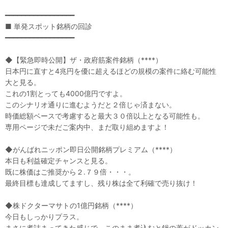
━━━━━━━━━━━━━━━━━
■ 単発スポット銘柄の回診
━━━━━━━━━━━━━━━━━
◆【緊急即時公開】ザ・政府筋案件銘柄（****）
日本円に直すと4兆円を優に超えるほどの規模の案件に絡む可能性
大と見る。
これの1割とっても4000億円ですよ。
このシナリオ通りに進むようだと２倍じゃ済まない。
時価総額ベースで考慮すると最大３０倍以上となる可能性も。
専用ページで未だご案内中、まだ取り組めますよ！
◆がんばれニッポン即日公開銘柄プレミアム（****）
本日も利益確定チャンスと見る。
既に株価はご推奨から２.７９倍・・・。
最終目標も達成してますし、残り株は全て利確で売り抜け！
◆株ドクターマサトの1億円銘柄（****）
今日もしっかりプラス。
まさに煮詰まってきた感じで、このまま煮込むと鍋の蓋がドッカン