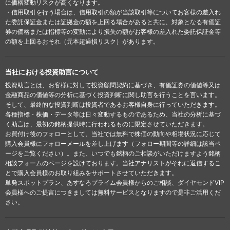
に価格変動リスクが高くなります。
・信用取引を行う場合は、信用取引の額が当該取引等についてお客様の差入れ
た委託保証金または証拠金の額を上回る場合があると共に、対象となる有価証
券の価格または指標等の変動により損失の額がお客様の差入れた委託保証金等
の額を上回るおそれ（元本超過損リスク）があります。
当社における投資助言について
投資助言とは、お客様に対して投資顧問契約に基づき、有価証券の価値等又は
金融商品の価値等の分析に基づく投資判断に関し助言を行うことを言います。
そして、最終的な投資判断は投資者であるお客様自身に行っていただきます。
各種指標・株価・データ等は日々変動するものであるため、当社の分析に基づ
く助言は、最初の銘柄提供時に行われるものに限定させていただきます。
お買付け後のフォローとして、当社では無料で株価の動向や相場状況に応じて
購入会員様にフォローメールを差し上げます（フォロー期間等の詳細は該当ペ
ージをご覧ください）。また、いつでも銘柄のご相談がいただけますよう銘柄
相談フォームのページを設けております。当社アナリストがそれに返信するこ
とで購入会員様のお取り組みをサポートさせていただきます。
単発スポットプラン、あすなろプライム会員様からのご相談、ダイヤモンドVIP
会員様へのご提言につきましては無料サービスとなりますので是非ご活用くだ
さい。