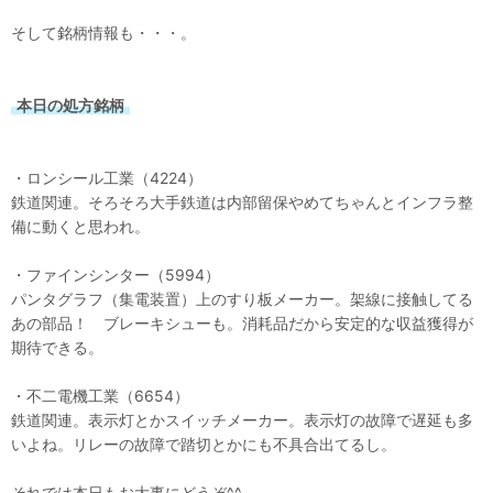
そして銘柄情報も・・・。
本日の処方銘柄
・ロンシール工業（4224）
鉄道関連。そろそろ大手鉄道は内部留保やめてちゃんとインフラ整
備に動くと思われ。
・ファインシンター（5994）
パンタグラフ（集電装置）上のすり板メーカー。架線に接触してる
あの部品！ ブレーキシューも。消耗品だから安定的な収益獲得が
期待できる。
・不二電機工業（6654）
鉄道関連。表示灯とかスイッチメーカー。表示灯の故障で遅延も多
いよね。リレーの故障で踏切とかにも不具合出てるし。
それでは本日もお大事にどうぞ^^