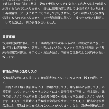
※過去の実績に関する数値、見解や予測などを含む如何なる内容も将来の成果を
約束するものではありません。当社は情報内容に関しては信頼できると思われ
る各種情報、データに基づいて作成しておりますが、その正確性及び安全性を
保証するものではありません。また当該情報に基づいて被った如何なる損害に
ついても当社は一切の責任を負いません。
重要事項
投資顧問契約にあたっては「金融商品取引法第37条の3」の規定に基づき、ご
負担頂く助言報酬や、助言の内容および方法、リスクや留意点を記載した「契
約締結前交付書面」を予めよくお読み頂き、内容をご理解の上ご契約をお願い
致します。
有価証券等に係るリスク
投資顧問契約により助言する有価証券等についてのリスクは、以下の通りで
す。
・国内外の上場有価証券等には、価格変動リスク、発行会社の信用リスク、為
替変動リスク、カントリーリスクなどにより資産価額が下落し、元本割れ（元
本欠損リスク）や元本を超える損失を被る可能性（元本超過損リスク）があり
ます。加えて、売買時には手数料や金利が発生することもあり、配当金は会社
業績により変動または支払われないことがあります。なお、新規公開株式は特