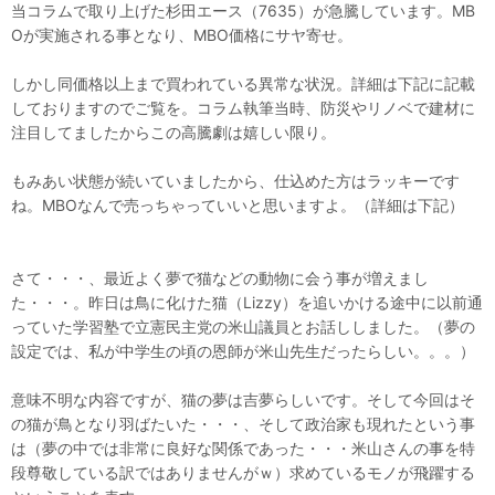
当コラムで取り上げた杉田エース（7635）が急騰しています。MB
Oが実施される事となり、MBO価格にサヤ寄せ。
しかし同価格以上まで買われている異常な状況。詳細は下記に記載
しておりますのでご覧を。コラム執筆当時、防災やリノベで建材に
注目してましたからこの高騰劇は嬉しい限り。
もみあい状態が続いていましたから、仕込めた方はラッキーです
ね。MBOなんで売っちゃっていいと思いますよ。（詳細は下記）
さて・・・、最近よく夢で猫などの動物に会う事が増えまし
た・・・。昨日は鳥に化けた猫（Lizzy）を追いかける途中に以前通
っていた学習塾で立憲民主党の米山議員とお話ししました。（夢の
設定では、私が中学生の頃の恩師が米山先生だったらしい。。。）
意味不明な内容ですが、猫の夢は吉夢らしいです。そして今回はそ
の猫が鳥となり羽ばたいた・・・、そして政治家も現れたという事
は（夢の中では非常に良好な関係であった・・・米山さんの事を特
段尊敬している訳ではありませんがｗ）求めているモノが飛躍する