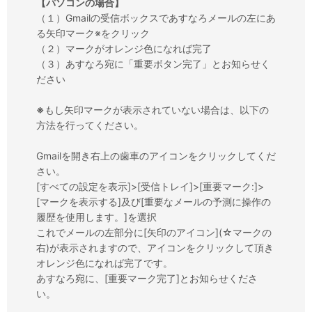
【パソコンの場合】
（１）Gmailの受信ボックスであすなろメールの左にあ
る矢印マーク※をクリック
（２）マークがオレンジ色になれば完了
（３）あすなろ宛に「重要ボタン完了」とお知らせく
ださい
※
もし矢印マークが表示されていない場合は、以下の
方法を行ってください。
Gmailを開き右上の歯車のアイコンをクリックしてくだ
さい。
[すべての設定を表示]>[受信トレイ]>[重要マーク:]>
[マークを表示する]及び[重要なメールの予測に操作の
履歴を使用します。]を選択
これでメールの左部分に[矢印のアイコン](☆マークの
右)が表示されますので、アイコンをクリックして頂き
オレンジ色になれば完了です。
あすなろ宛に、[重要マーク完了]とお知らせくださ
い。