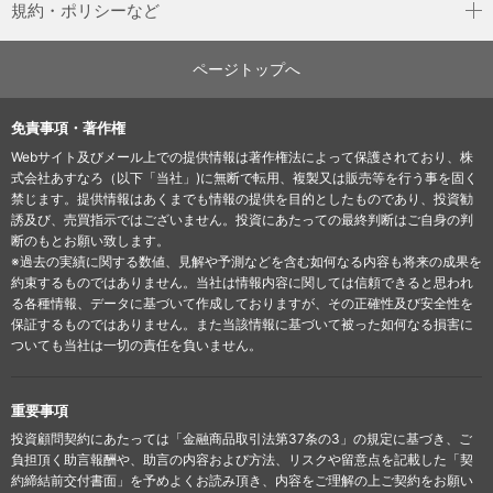
規約・ポリシーなど
ページトップへ
免責事項・著作権
Webサイト及びメール上での提供情報は著作権法によって保護されており、株
式会社あすなろ（以下「当社」)に無断で転用、複製又は販売等を行う事を固く
禁じます。提供情報はあくまでも情報の提供を目的としたものであり、投資勧
誘及び、売買指示ではございません。投資にあたっての最終判断はご自身の判
断のもとお願い致します。
※過去の実績に関する数値、見解や予測などを含む如何なる内容も将来の成果を
約束するものではありません。当社は情報内容に関しては信頼できると思われ
る各種情報、データに基づいて作成しておりますが、その正確性及び安全性を
保証するものではありません。また当該情報に基づいて被った如何なる損害に
ついても当社は一切の責任を負いません。
重要事項
投資顧問契約にあたっては「金融商品取引法第37条の3」の規定に基づき、ご
負担頂く助言報酬や、助言の内容および方法、リスクや留意点を記載した「契
約締結前交付書面」を予めよくお読み頂き、内容をご理解の上ご契約をお願い