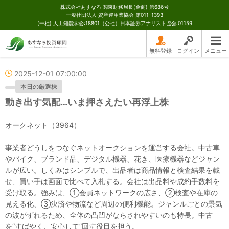
株式会社あすなろ 関東財務局長(金商) 第686号
一般社団法人 資産運用業協会 第011-1393
(一社) 人工知能学会:18801（公社）日本証券アナリスト協会:01159
無料登録
ログイン
メニュー
2025-12-01 07:00:00
本日の厳選株
動き出す気配…いま押さえたい再浮上株
オークネット（3964）
事業者どうしをつなぐネットオークションを運営する会社。中古車
やバイク、ブランド品、デジタル機器、花き、医療機器などジャン
ルが広い。しくみはシンプルで、出品者は商品情報と検査結果を載
せ、買い手は画面で比べて入札する。会社は出品料や成約手数料を
受け取る。強みは、①会員ネットワークの広さ、②検査や在庫の
見える化、③決済や物流など周辺の便利機能。ジャンルごとの景気
の波がずれるため、全体の凸凹がならされやすいのも特長。中古
を“すばやく、安心して”回す役目を担う。