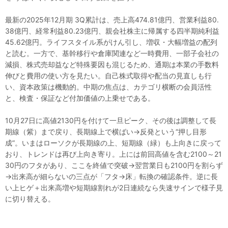
最新の2025年12月期 3Q累計は、売上高474.81億円、営業利益80.
38億円、経常利益80.23億円、親会社株主に帰属する四半期純利益
45.62億円。ライフスタイル系がけん引し、増収・大幅増益の配列
と読む。一方で、基幹移行や倉庫関連など一時費用、一部子会社の
減損、株式売却益など特殊要因も混じるため、通期は本業の手数料
伸びと費用の使い方を見たい。自己株式取得や配当の見直しも行
い、資本政策は機動的。中期の焦点は、カテゴリ横断の会員活性
と、検査・保証など付加価値の上乗せである。
10月27日に高値2130円を付けて一旦ピーク、その後は調整して長
期線（紫）まで戻り、長期線上で横ばい→反発という“押し目形
成”。いまはローソクが長期線の上、短期線（緑）も上向きに戻って
おり、トレンドは再び上向き寄り。上には前回高値を含む2100～21
30円のフタがあり、ここを終値で突破→翌営業日も2100円を割らず
→出来高が細らないの三点が「フタ→床」転換の確認条件。逆に長
い上ヒゲ＋出来高増や短期線割れが2日連続なら失速サインで様子見
に切り替える。