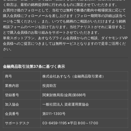
く助言は、最初の銘柄提供時に行われるものに限定させていただきます。
お買付け後のフォローとして、当社では無料で株価の動向や相場状況に応じて
購入会員様にフォローメールを差し上げます（フォロー期間等の詳細は該当ペ
ージをご覧ください）。また、いつでも銘柄のご相談がいただけますよう銘柄
相談フォームのページを設けております。当社アナリストがそれに返信するこ
とで購入会員様のお取り組みをサポートさせていただきます。
単発スポットプラン、あすなろプライム会員様からのご相談、ダイヤモンドVIP
会員様へのご提言につきましては無料サービスとなりますので是非ご活用くだ
さい。
金融商品取引法第37条に基づく表示
商号
株式会社あすなろ（金融商品取引業者）
業務内容
投資助言
登録番号
関東財務局長(金商)第686号
加入協会
一般社団法人 資産運用業協会
会員番号
第011-1393号
サポートデスク
03-6459-1195 ※平日 8:00～17:00