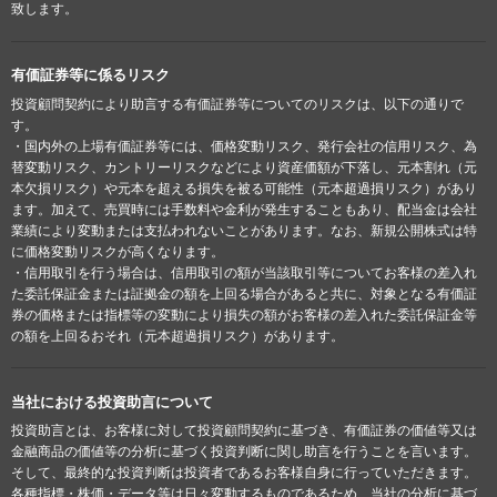
致します。
有価証券等に係るリスク
投資顧問契約により助言する有価証券等についてのリスクは、以下の通りで
す。
・国内外の上場有価証券等には、価格変動リスク、発行会社の信用リスク、為
替変動リスク、カントリーリスクなどにより資産価額が下落し、元本割れ（元
本欠損リスク）や元本を超える損失を被る可能性（元本超過損リスク）があり
ます。加えて、売買時には手数料や金利が発生することもあり、配当金は会社
業績により変動または支払われないことがあります。なお、新規公開株式は特
に価格変動リスクが高くなります。
・信用取引を行う場合は、信用取引の額が当該取引等についてお客様の差入れ
た委託保証金または証拠金の額を上回る場合があると共に、対象となる有価証
券の価格または指標等の変動により損失の額がお客様の差入れた委託保証金等
の額を上回るおそれ（元本超過損リスク）があります。
当社における投資助言について
投資助言とは、お客様に対して投資顧問契約に基づき、有価証券の価値等又は
金融商品の価値等の分析に基づく投資判断に関し助言を行うことを言います。
そして、最終的な投資判断は投資者であるお客様自身に行っていただきます。
各種指標・株価・データ等は日々変動するものであるため、当社の分析に基づ