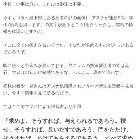
小難しい事は良い。こたびは御託は不要。
今すぐコラム最下部にある拙者の顔の画像(「アスナが連騰S高・株
価7倍高を狙います」の文字があるところ)をクリックし、銘柄の情
報を確認いたすのだ。
そこに全ての答えを置いてきた。そなたが求めるものがきっとある
であろうぞ。
既に続々と申込みが届いておる。当コラムの熟練愛読者の皆は流
石、大儲けの匂いに敏感であるな。ふふふ……褒めて遣わす。
初見の者や一見さんはアスナ親衛隊ともいうべき諸先輩読者を見習
い、今すぐ情報を見て参るのだぞ。
ではここでマタイによる福音書より引用
「求めよ、そうすれば、与えられるであろう。捜
せ、そうすれば、見いだすであろう。門をたたけ、
そうすれば、あけてもらえるであろう。 すべて求め