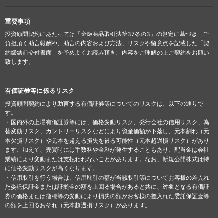
重要事項
投資顧問契約にあたっては「金融商品取引法第37条の3」の規定に基づき、ご
負担頂く助言報酬や、助言の内容および方法、リスクや留意点を記載した「契
約締結前交付書面」を予めよくお読み頂き、内容をご理解の上ご契約をお願い
致します。
有価証券等に係るリスク
投資顧問契約により助言する有価証券等についてのリスクは、以下の通りで
す。
・国内外の上場有価証券等には、価格変動リスク、発行会社の信用リスク、為
替変動リスク、カントリーリスクなどにより資産価額が下落し、元本割れ（元
本欠損リスク）や元本を超える損失を被る可能性（元本超過損リスク）があり
ます。加えて、売買時には手数料や金利が発生することもあり、配当金は会社
業績により変動または支払われないことがあります。なお、新規公開株式は特
に価格変動リスクが高くなります。
・信用取引を行う場合は、信用取引の額が当該取引等についてお客様の差入れ
た委託保証金または証拠金の額を上回る場合があると共に、対象となる有価証
券の価格または指標等の変動により損失の額がお客様の差入れた委託保証金等
の額を上回るおそれ（元本超過損リスク）があります。