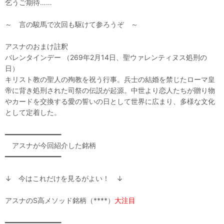
乞うご期待……
～ 言の駿馬で次回も駆けて参ろうぞ ～
アスナのおまけ註釈
バレンタインデー （269年2月14日、聖ウァレンティヌス処刑の
日）
キリスト教の聖人の殉教を祝う行事。兵士の結婚を禁じたローマ皇
帝に背き処刑された司祭の伝説が起源。中世より恋人たちが贈り物
やカードを交換する愛の誓いの日として世界に広まり、多様な文化
として定着した。
━━━━━━━━━━━━━━
アスナが今回紹介した銘柄
━━━━━━━━━━━━━━
↓ 今はこれだけを見るがよい！ ↓
アスナのS高メソッド銘柄（****）
大注目
━━━━━━━━━━━━━━