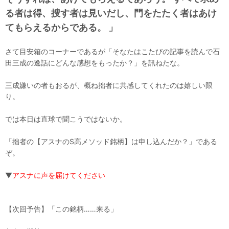
る者は得、捜す者は見いだし、門をたたく者はあけ
てもらえるからである。 」
さて目安箱のコーナーであるが「そなたはこたびの記事を読んで石
田三成の逸話にどんな感想をもったか？」を訊ねたな。
三成嫌いの者もおるが、概ね拙者に共感してくれたのは嬉しい限
り。
では本日は直球で聞こうではないか。
「拙者の【アスナのS高メソッド銘柄】は申し込んだか？」である
ぞ。
▼
アスナに声を届けてください
【次回予告】「この銘柄……来る」