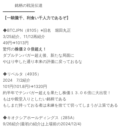
銘柄の戦況伝達
━━━━━━━━━━━━━━
【一騎騰千、利食い千人力であるぞ】
◆BTCJPN（8105）※旧名 堀田丸正
3/25紹介。11/12再紹介
49円⇒1013円
驚愕の
株価２０倍超え！
ダブルテンバガー超え後、新たな局面に
やはり申した通り本来の評価に戻っておるな
◆リベルタ（4935）
2024 7/2紹介
101円(101.8円)⇒1320円
約半年でテンバガー超えを果たし株価１３.０６倍に大出世！
もはや殿堂入りとしたい銘柄である
もしまだ持っておる者は未練を捨てて切ってしまうが上策である
◆キオクシアホールディングス（285A）
9/26紹介(最初の紹介は上場前の2024/12/4)