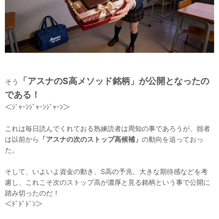
「アスナのS高メソッド銘柄」が公開となったの
そう
である！
＜ｼﾞｬｰﾝｼﾞｬｰﾝｼﾞｬｰﾝ＞
これは毎日読んでくれておる熟練読者は周知の事であろうが、拙者
は以前から
「アスナの次のストップ高候補」
の動向を追っておっ
た。
そして、いよいよ資金の動き、S高の予兆、大きな期待感などを考
慮し、これこそ次のストップ高が濃厚と見る銘柄という事で公開に
踏み切ったのだ！
＜ﾄﾞﾄﾞﾄﾞﾝ＞