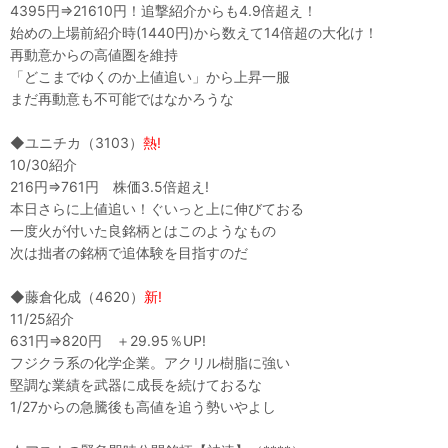
4395円⇒21610円！追撃紹介からも4.9倍超え！
始めの上場前紹介時(1440円)から数えて14倍超の大化け！
再動意からの高値圏を維持
「どこまでゆくのか上値追い」から上昇一服
まだ再動意も不可能ではなかろうな
◆ユニチカ（3103）
熱!
10/30紹介
216円⇒761円 株価3.5倍超え!
本日さらに上値追い！ぐいっと上に伸びておる
一度火が付いた良銘柄とはこのようなもの
次は拙者の銘柄で追体験を目指すのだ
◆藤倉化成（4620）
新!
11/25紹介
631円⇒820円 ＋29.95％UP!
フジクラ系の化学企業。アクリル樹脂に強い
堅調な業績を武器に成長を続けておるな
1/27からの急騰後も高値を追う勢いやよし