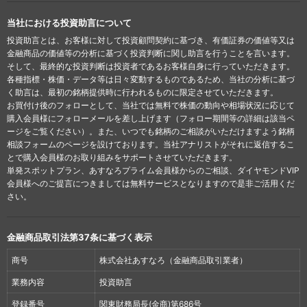
当社における投資助言について
投資助言とは、お客様に対して投資顧問契約に基づき、有価証券の価値等又は
金融商品の価値等の分析に基づく投資判断に関し助言を行うことを言います。
そして、最終的な投資判断は投資者であるお客様自身に行っていただきます。
各種指標・株価・データ等は日々変動するものであるため、当社の分析に基づ
く助言は、最初の銘柄提供時に行われるものに限定させていただきます。
お買付け後のフォローとして、当社では無料で株価の動向や相場状況に応じて
購入会員様にフォローメールを差し上げます（フォロー期間等の詳細は該当ペ
ージをご覧ください）。また、いつでも銘柄のご相談がいただけますよう銘柄
相談フォームのページを設けております。当社アナリストがそれに返信するこ
とで購入会員様のお取り組みをサポートさせていただきます。
単発スポットプラン、あすなろプライム会員様からのご相談、ダイヤモンドVIP
会員様へのご提言につきましては無料サービスとなりますので是非ご活用くだ
さい。
金融商品取引法第37条に基づく表示
商号
株式会社あすなろ（金融商品取引業者）
業務内容
投資助言
登録番号
関東財務局長(金商)第686号