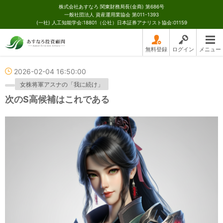
株式会社あすなろ 関東財務局長(金商) 第686号
一般社団法人 資産運用業協会 第011-1393
(一社) 人工知能学会:18801（公社）日本証券アナリスト協会:01159
無料登録
ログイン
メニュー
2026-02-04 16:50:00
女株将軍アスナの「我に続け」
次のS高候補はこれである