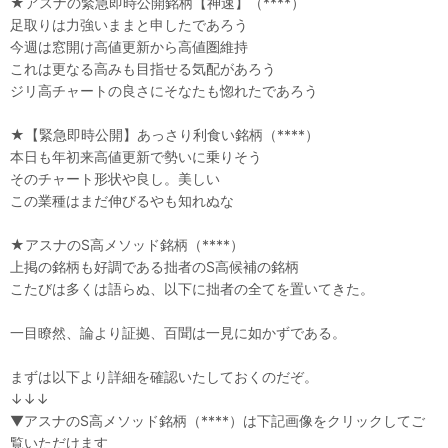
★アスナの緊急即時公開銘柄【神速】（****）
足取りは力強いままと申したであろう
今週は窓開け高値更新から高値圏維持
これは更なる高みも目指せる気配があろう
ジリ高チャートの良さにそなたも惚れたであろう
★【緊急即時公開】あっさり利食い銘柄（****）
本日も年初来高値更新で勢いに乗りそう
そのチャート形状や良し。美しい
この業種はまだ伸びるやも知れぬな
★アスナのS高メソッド銘柄（****）
上掲の銘柄も好調である拙者のS高候補の銘柄
こたびは多くは語らぬ、以下に拙者の全てを置いてきた。
一目瞭然、論より証拠、百聞は一見に如かずである。
まずは以下より詳細を確認いたしておくのだぞ。
↓↓↓
▼アスナのS高メソッド銘柄（****）は下記画像をクリックしてご
覧いただけます