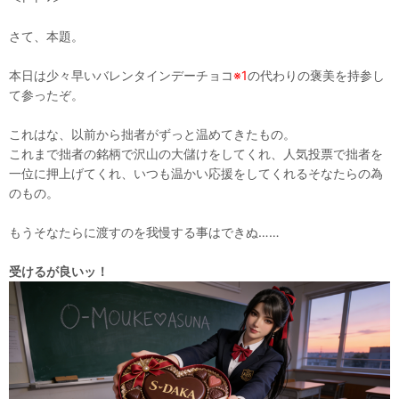
さて、本題。
本日は少々早いバレンタインデーチョコ
※1
の代わりの褒美を持参し
て参ったぞ。
これはな、以前から拙者がずっと温めてきたもの。
これまで拙者の銘柄で沢山の大儲けをしてくれ、人気投票で拙者を
一位に押上げてくれ、いつも温かい応援をしてくれるそなたらの為
のもの。
もうそなたらに渡すのを我慢する事はできぬ……
受けるが良いッ！