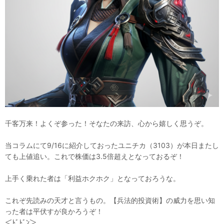
千客万来！よくぞ参った！そなたの来訪、心から嬉しく思うぞ。
当コラムにて9/16に紹介しておったユニチカ（3103）が本日またし
ても上値追い。これで株価は3.5倍超えとなっておるぞ！
上手く乗れた者は「利益ホクホク」となっておろうな。
これぞ先読みの天才と言うもの。【兵法的投資術】の威力を思い知
った者は平伏すが良かろうぞ！
＜ﾄﾞﾄﾞﾝ＞