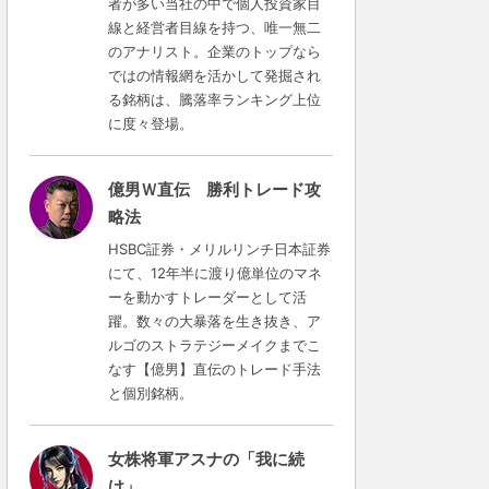
者が多い当社の中で個人投資家目
線と経営者目線を持つ、唯一無二
のアナリスト。企業のトップなら
ではの情報網を活かして発掘され
る銘柄は、騰落率ランキング上位
に度々登場。
億男Ｗ直伝 勝利トレード攻
略法
HSBC証券・メリルリンチ日本証券
にて、12年半に渡り億単位のマネ
ーを動かすトレーダーとして活
躍。数々の大暴落を生き抜き、ア
ルゴのストラテジーメイクまでこ
なす【億男】直伝のトレード手法
と個別銘柄。
女株将軍アスナの「我に続
け」