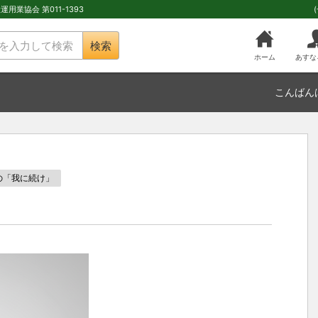
用業協会 第011-1393
検索
ホーム
あすな
こんばん
の「我に続け」