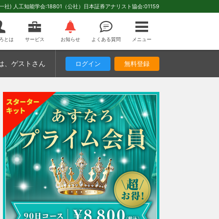
(一社) 人工知能学会:18801（公社）日本証券アナリスト協会:01159
ろとは
サービス
お知らせ
よくある質問
メニュー
は
、ゲストさん
ログイン
無料登録