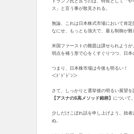
トランプ氏と言うのは、特長として「や
ス」と言う事が散見される。
無論、これは日本株式市場において肯定
なにせ、もっとも強大で、最も制御が難
米国ファーストの難題は課せられようが
弱点を補う形で心をくすぐりつつ、日本
つまり、日本株市場は今後も明るい！
＜ﾄﾞﾄﾞﾄﾞﾝ＞
さて、しっかりと選挙後の明るい展望を
【アスナのS高メソッド銘柄】
について
少しだけこぼれ話を申し上げよう。拙者
ぬ。