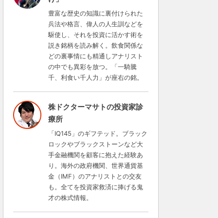
豊富な歴史の知識に裏付けられた
兵法や格言、偉人の人生訓などを
駆使し、それを投資に活かす術を
説き銘柄を読み解く。飲食関係な
どの裏事情にも精通しアナリスト
の中でも異彩を放つ。「一騎騰
千、利食い千人力」が座右の銘。
株ドクターマサトの投資家診
療所
「IQ145」のギフテッド。ブラック
ロックやブラックストーンなど大
手金融機関を顧客に抱えた経験あ
り。海外の政府機関、世界通貨基
金（IMF）のアナリストとの交友
も。全てを投資家救済に捧げる鬼
才の株式情報。