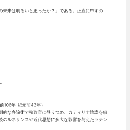
の未来は明るいと思ったか？」である。正直に申すの
～
106年-紀元前43年）
倒的な弁論術で執政官に登りつめ、カティリナ陰謀を鎮
後のルネサンスや近代思想に多大な影響を与えたラテン