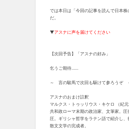
では本日は「今回の記事を読んで日本株
だ。
▼
アスナに声を届けてください
【次回予告】「アスナの好み」
乞うご期待……
～ 言の駿馬で次回も駆けて参ろうぞ 
アスナのおまけ註釈
マルクス・トゥッリウス・キケロ （紀元前
共和政ローマ末期の政治家、文筆家。圧
圧。ギリシャ哲学をラテン語で紹介し、
散文文学の完成者。