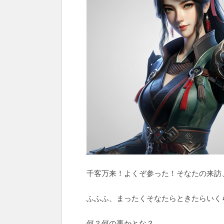
千客万来！よくぞ参った！そなたの来訪
ふふふ、まったくそなたらときたらいく
何？何の事かとな？