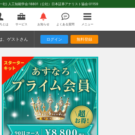
(一社) 人工知能学会:18801（公社）日本証券アナリスト協会:01159
ろとは
サービス
お知らせ
よくある質問
メニュー
は
、ゲストさん
ログイン
無料登録