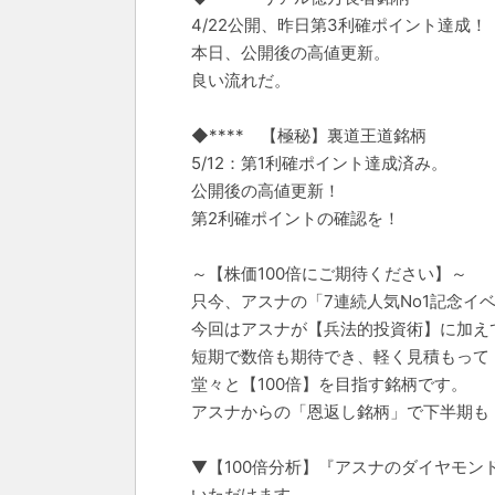
4/22公開、昨日第3利確ポイント達成！
本日、公開後の高値更新。
良い流れだ。
◆**** 【極秘】裏道王道銘柄
5/12：第1利確ポイント達成済み。
公開後の高値更新！
第2利確ポイントの確認を！
～【株価100倍にご期待ください】～
只今、アスナの「7連続人気No1記念イ
今回はアスナが【兵法的投資術】に加えて
短期で数倍も期待でき、軽く見積もって
堂々と【100倍】を目指す銘柄です。
アスナからの「恩返し銘柄」で下半期も
▼【100倍分析】『アスナのダイヤモ
いただけます。