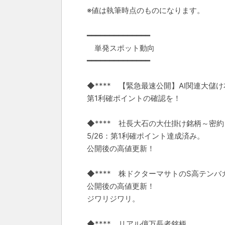
※値は執筆時点のものになります。
━━━━━━━━━━━━━━
単発スポット動向
━━━━━━━━━━━━━━
◆**** 【緊急最速公開】AI関連大儲
第1利確ポイントの確認を！
◆**** 社長大石の大仕掛け銘柄～密約
5/26：第1利確ポイント達成済み。
公開後の高値更新！
◆**** 株ドクターマサトのS高テンバ
公開後の高値更新！
ジワリジワリ。
◆**** リアル億万長者銘柄