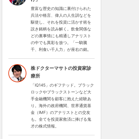
豊富な歴史の知識に裏付けられた
兵法や格言、偉人の人生訓などを
駆使し、それを投資に活かす術を
説き銘柄を読み解く。飲食関係な
どの裏事情にも精通しアナリスト
の中でも異彩を放つ。「一騎騰
千、利食い千人力」が座右の銘。
株ドクターマサトの投資家診
療所
「IQ145」のギフテッド。ブラック
ロックやブラックストーンなど大
手金融機関を顧客に抱えた経験あ
り。海外の政府機関、世界通貨基
金（IMF）のアナリストとの交友
も。全てを投資家救済に捧げる鬼
才の株式情報。