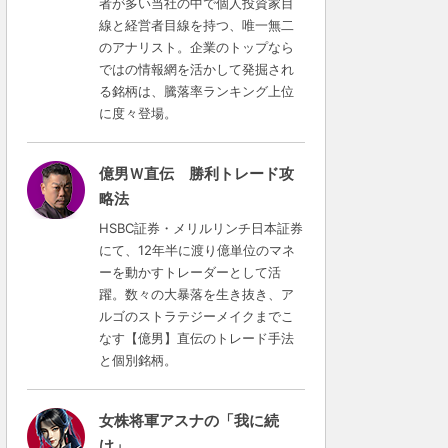
者が多い当社の中で個人投資家目
線と経営者目線を持つ、唯一無二
のアナリスト。企業のトップなら
ではの情報網を活かして発掘され
る銘柄は、騰落率ランキング上位
に度々登場。
億男Ｗ直伝 勝利トレード攻
略法
HSBC証券・メリルリンチ日本証券
にて、12年半に渡り億単位のマネ
ーを動かすトレーダーとして活
躍。数々の大暴落を生き抜き、ア
ルゴのストラテジーメイクまでこ
なす【億男】直伝のトレード手法
と個別銘柄。
女株将軍アスナの「我に続
け」