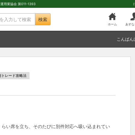
用業協会 第011-1393
検索
ホーム
あすな
こんばん
利トレード攻略法
くらい席を立ち、そのたびに別件対応へ吸い込まれてい