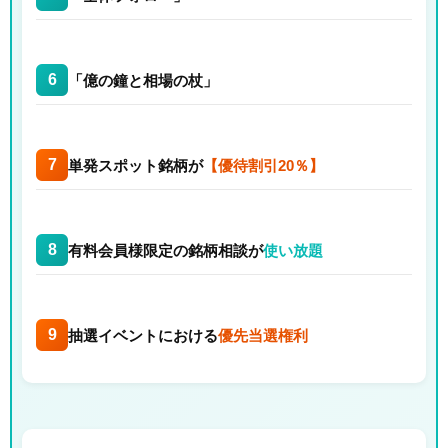
6
「億の鐘と相場の杖」
7
単発スポット銘柄が
【優待割引20％】
8
有料会員様限定の銘柄相談が
使い放題
9
抽選イベントにおける
優先当選権利