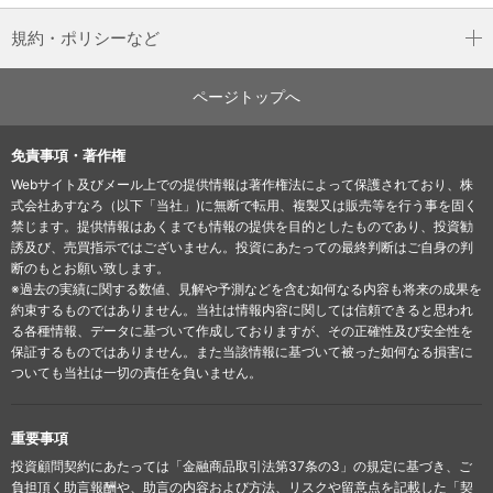
規約・ポリシーなど
ページトップへ
免責事項・著作権
Webサイト及びメール上での提供情報は著作権法によって保護されており、株
式会社あすなろ（以下「当社」)に無断で転用、複製又は販売等を行う事を固く
禁じます。提供情報はあくまでも情報の提供を目的としたものであり、投資勧
誘及び、売買指示ではございません。投資にあたっての最終判断はご自身の判
断のもとお願い致します。
※過去の実績に関する数値、見解や予測などを含む如何なる内容も将来の成果を
約束するものではありません。当社は情報内容に関しては信頼できると思われ
る各種情報、データに基づいて作成しておりますが、その正確性及び安全性を
保証するものではありません。また当該情報に基づいて被った如何なる損害に
ついても当社は一切の責任を負いません。
重要事項
投資顧問契約にあたっては「金融商品取引法第37条の3」の規定に基づき、ご
負担頂く助言報酬や、助言の内容および方法、リスクや留意点を記載した「契