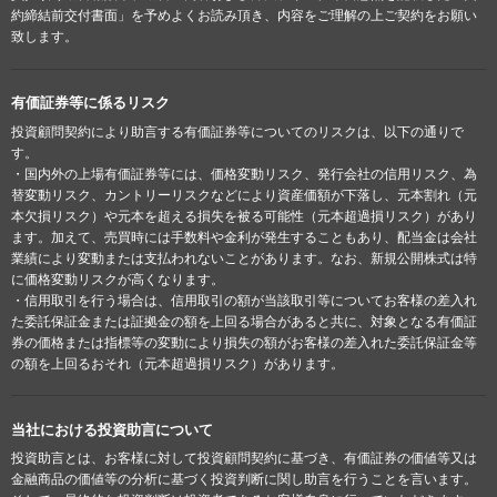
約締結前交付書面」を予めよくお読み頂き、内容をご理解の上ご契約をお願い
致します。
有価証券等に係るリスク
投資顧問契約により助言する有価証券等についてのリスクは、以下の通りで
す。
・国内外の上場有価証券等には、価格変動リスク、発行会社の信用リスク、為
替変動リスク、カントリーリスクなどにより資産価額が下落し、元本割れ（元
本欠損リスク）や元本を超える損失を被る可能性（元本超過損リスク）があり
ます。加えて、売買時には手数料や金利が発生することもあり、配当金は会社
業績により変動または支払われないことがあります。なお、新規公開株式は特
に価格変動リスクが高くなります。
・信用取引を行う場合は、信用取引の額が当該取引等についてお客様の差入れ
た委託保証金または証拠金の額を上回る場合があると共に、対象となる有価証
券の価格または指標等の変動により損失の額がお客様の差入れた委託保証金等
の額を上回るおそれ（元本超過損リスク）があります。
当社における投資助言について
投資助言とは、お客様に対して投資顧問契約に基づき、有価証券の価値等又は
金融商品の価値等の分析に基づく投資判断に関し助言を行うことを言います。