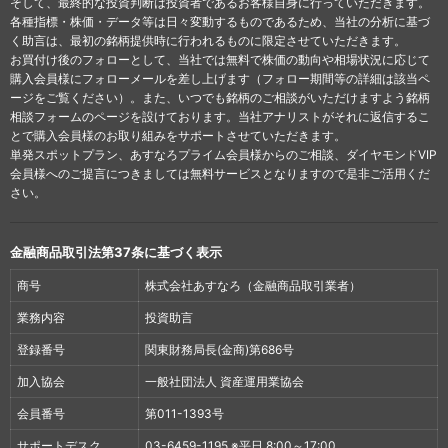
そして、最終的な投資判断は投資者であるお客様自身に行っていただきます。
各種指標・株価・データ等は日々変動するものであるため、当社の分析に基づ
く助言は、最初の銘柄提供時に行われるものに限定させていただきます。
お買付け後のフォローとして、当社では無料で株価の動向や相場状況に応じて
購入会員様にフォローメールを差し上げます（フォロー期間等の詳細は該当ペ
ージをご覧ください）。また、いつでも銘柄のご相談がいただけますよう銘柄
相談フォームのページを設けております。当社アナリストがそれに返信するこ
とで購入会員様のお取り組みをサポートさせていただきます。
単発スポットプラン、あすなろプライム会員様からのご相談、ダイヤモンドVIP
会員様へのご提言につきましては無料サービスとなりますので是非ご活用くだ
さい。
金融商品取引法第37条に基づく表示
商号
株式会社あすなろ（金融商品取引業者）
業務内容
投資助言
登録番号
関東財務局長(金商)第686号
加入協会
一般社団法人 資産運用業協会
会員番号
第011-1393号
サポートデスク
03-6459-1195 ※平日 8:00～17:00