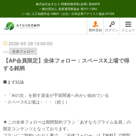
株式会社あすなろ 関東財務局長(金商) 第686号
一般社団法人 資産運用業協会 第011-1393
(一社) 人工知能学会:18801（公社）日本証券アナリスト協会:01159
無料登録
ログイン
メニュー
2026-05-29 13:00:00
全体フォロー
【AP会員限定】全体フォロー：スペースX上場で得
する銘柄
■まず結論
・「AIの次」を探す資金が宇宙関連へ向かい始めている
・スペースX上場は・・・（続く）
★この全体フォローは期間契約プラン「あすなろプライム会員」の
限定コンテンツとなっております。
プランにご契約いただく事で、「全体フォロー」は【無料】で閲覧