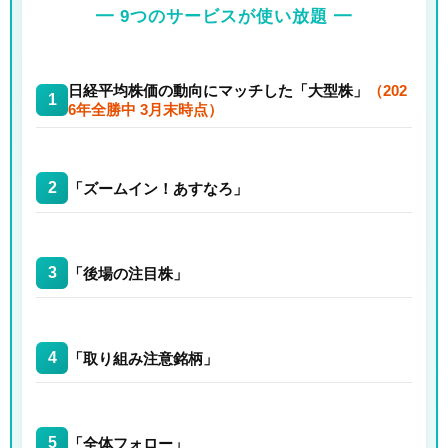
━ 9つのサービスが使い放題 ━
日経平均株価の動向にマッチした「大型株」
（202
1
6年全勝中 3月末時点）
2
「ズームイン！あすなろ」
3
「後場の注目株」
4
「取り組み注意銘柄」
5
「全体フォロー」