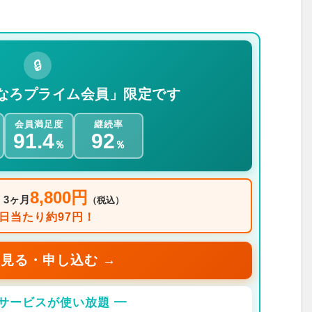
🔒
なろプライム会員」限定です
会員満足度
継続率
91.4
92
％
％
8,800円
：3ヶ月
（税込）
1日当たり約97円！
見る・申し込む →
のサービスが使い放題 ━