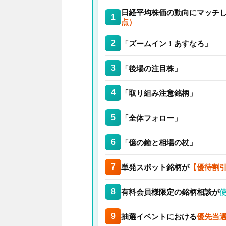
日経平均株価の動向にマッチ
1
点）
2
「ズームイン！あすなろ」
3
「後場の注目株」
4
「取り組み注意銘柄」
5
「全体フォロー」
6
「億の鐘と相場の杖」
7
単発スポット銘柄が
【優待割引
8
有料会員様限定の銘柄相談が
9
抽選イベントにおける
優先当