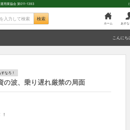
用業協会 第011-1393
検索
ホーム
あすな
こんにち
あすなろ！
投資の波、乗り遅れ厳禁の局面
！！