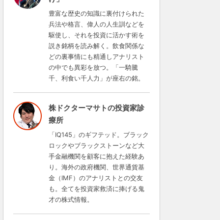
豊富な歴史の知識に裏付けられた
兵法や格言、偉人の人生訓などを
駆使し、それを投資に活かす術を
説き銘柄を読み解く。飲食関係な
どの裏事情にも精通しアナリスト
の中でも異彩を放つ。「一騎騰
千、利食い千人力」が座右の銘。
株ドクターマサトの投資家診
療所
「IQ145」のギフテッド。ブラック
ロックやブラックストーンなど大
手金融機関を顧客に抱えた経験あ
り。海外の政府機関、世界通貨基
金（IMF）のアナリストとの交友
も。全てを投資家救済に捧げる鬼
才の株式情報。