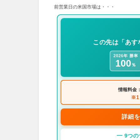
前営業日の米国市場は・・・
この先は「あす
2026年 勝率
100
％
情報料金
※
詳細を
━ 9つ