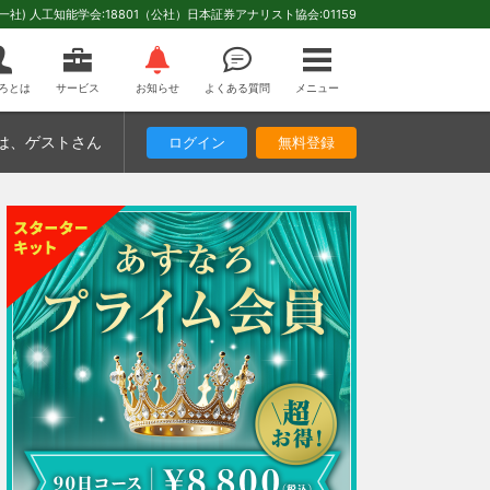
(一社) 人工知能学会:18801（公社）日本証券アナリスト協会:01159
ろとは
サービス
お知らせ
よくある質問
メニュー
は
、ゲストさん
ログイン
無料登録