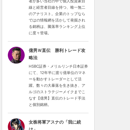
者が多い当社の中で個人投資家目
線と経営者目線を持つ、唯一無二
のアナリスト。企業のトップなら
ではの情報網を活かして発掘され
る銘柄は、騰落率ランキング上位
に度々登場。
億男Ｗ直伝 勝利トレード攻
略法
HSBC証券・メリルリンチ日本証券
にて、12年半に渡り億単位のマネ
ーを動かすトレーダーとして活
躍。数々の大暴落を生き抜き、ア
ルゴのストラテジーメイクまでこ
なす【億男】直伝のトレード手法
と個別銘柄。
女株将軍アスナの「我に続
け」