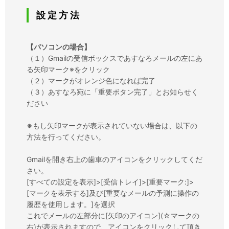
設 定 方 法
【パソコンの場合】
（１）Gmailの受信ボックスであすなろメールの左にあ
る矢印マーク※をクリック
（２）マークがオレンジ色になれば完了
（３）あすなろ宛に「重要ボタン完了」とお知らせく
ださい
※
もし矢印マークが表示されていない場合は、以下の
方法を行ってください。
Gmailを開き右上の歯車のアイコンをクリックしてくだ
さい。
[すべての設定を表示]>[受信トレイ]>[重要マーク:]>
[マークを表示する]及び[重要なメールの予測に操作の
履歴を使用します。]を選択
これでメールの左部分に[矢印のアイコン](☆マークの
右)が表示されますので、アイコンをクリックして頂き