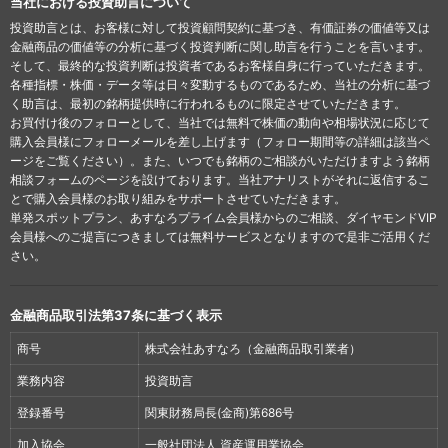
当社における投資助言について
投資助言とは、お客様に対して投資顧問契約に基づき、有価証券の価値等又は
金融商品の価値等の分析に基づく投資判断に関し助言を行うことを言います。
そして、最終的な投資判断は投資者であるお客様自身に行っていただきます。
各種指標・株価・データ等は日々変動するものであるため、当社の分析に基づ
く助言は、最初の銘柄提供時に行われるものに限定させていただきます。
お買付け後のフォローとして、当社では無料で株価の動向や相場状況に応じて
購入会員様にフォローメールを差し上げます（フォロー期間等の詳細は該当ペ
ージをご覧ください）。また、いつでも銘柄のご相談がいただけますよう銘柄
相談フォームのページを設けております。当社アナリストがそれに返信するこ
とで購入会員様のお取り組みをサポートさせていただきます。
単発スポットプラン、あすなろプライム会員様からのご相談、ダイヤモンドVIP
会員様へのご提言につきましては無料サービスとなりますので是非ご活用くだ
さい。
金融商品取引法第37条に基づく表示
商号
株式会社あすなろ（金融商品取引業者）
業務内容
投資助言
登録番号
関東財務局長(金商)第686号
加入協会
一般社団法人 資産運用業協会