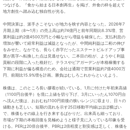
つなげる。『食から始まる日本創再生』を掲げ、外食の枠を超えて
地方創生へ踏み込む独自性が光る。
中間決算は、派手さこそないが地力を映す内容となった。2026年7
月期上期（8〜1月）の売上高は約74億円と前年同期比6.3%増、営
業利益は約2億4500万円と小幅ながら増益を確保した。支払利息の
増加が響いて経常利益は減益となったが、中間純利益は二桁の伸び
をみせた。なかでも、長らく赤字だったエステートビルドアップ事
業が黒字へ転換した点は見逃せない。二本目の柱が、ようやく利益
貢献の段階に入った格好だ。テラスやビアガーデンが本格稼働する
下期に利益が偏る構造のため、会社は通期で営業利益約7億4000万
円、前期比15.9%増を計画。勝負はむしろこれからといえよう。
株価は、このところ長い膠着が続いている。1月に付けた年初来高値
（1100円台後半）を境に上値を切り下げ、3月にいったん1070円台
へ沈んだ後は、おおむね1100円前後の狭いレンジに収まり、日々の
値動きも乏しい。短期の流れを示す25日移動平均線はほぼ横ばい
で、株価もその線上を行き来するばかりだ。出来高も細っており、
市場が下期の本格回復を見極めようと様子見に入っている印象を受
ける。PERは20倍台後半、PBRは2倍程度と割安感は乏しく、株価を