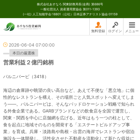
株式会社あすなろ 関東財務局長(金商) 第686号
一般社団法人 資産運用業協会 第011-1393
(一社) 人工知能学会:18801（公社）日本証券アナリスト協会:01159
無料登録
ログイン
メニュー
2026-06-04 07:00:00
本日の厳選株
営業利益２億円銘柄
バルニバービ（3418）
海辺の倉庫跡や眺望の良い高台など、あえて不便な「悪立地」に個
性的なレストランを構え、その場所ごと人気スポットへ変えてしま
う——。バルニバービは、そんなバッドロケーション戦略で知られ
る外食企業である。GARBブランドなどの飲食店を全国で運営し、
関東・関西を中心に店舗網を広げる。近年はもう一つの柱として、
食を起点に地域そのものを開発する「エステートビルドアップ事
業」を育成。兵庫・淡路島や島根・出雲の海岸でレストランや宿泊
施設を一体開発し、活性化させた不動産を流動化して新たな収益に