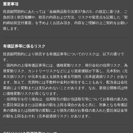
重要事項
投資顧問契約にあたっては「金融商品取引法第37条の3」の規定に基づき、ご
負担頂く助言報酬や、助言の内容および方法、リスクや留意点を記載した「契
約締結前交付書面」を予めよくお読み頂き、内容をご理解の上ご契約をお願い
致します。
有価証券等に係るリスク
投資顧問契約により助言する有価証券等についてのリスクは、以下の通りで
す。
・国内外の上場有価証券等には、価格変動リスク、発行会社の信用リスク、為
替変動リスク、カントリーリスクなどにより資産価額が下落し、元本割れ（元
本欠損リスク）や元本を超える損失を被る可能性（元本超過損リスク）があり
ます。加えて、売買時には手数料や金利が発生することもあり、配当金は会社
業績により変動または支払われないことがあります。なお、新規公開株式は特
に価格変動リスクが高くなります。
・信用取引を行う場合は、信用取引の額が当該取引等についてお客様の差入れ
た委託保証金または証拠金の額を上回る場合があると共に、対象となる有価証
券の価格または指標等の変動により損失の額がお客様の差入れた委託保証金等
の額を上回るおそれ（元本超過損リスク）があります。