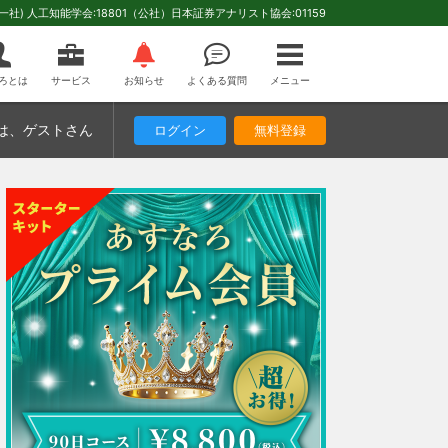
(一社) 人工知能学会:18801（公社）日本証券アナリスト協会:01159
ろとは
サービス
お知らせ
よくある質問
メニュー
は
、ゲストさん
ログイン
無料登録