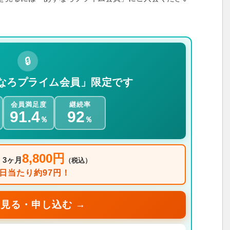
🔒
なろプライム会員」限定です
会員満足度
継続率
91.4
92
％
％
8,800円
：3ヶ月
（税込）
1日当たり約97円！
見る・申し込む →