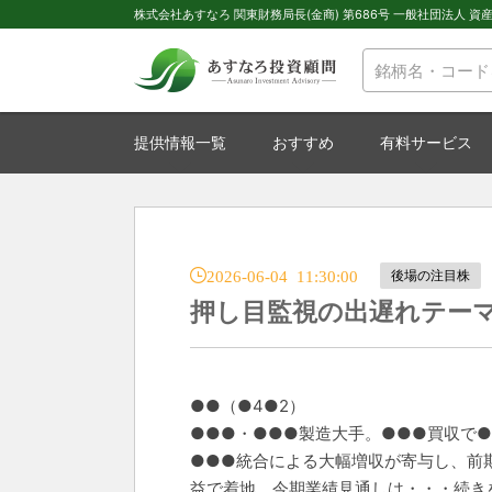
株式会社あすなろ 関東財務局長(金商) 第686号 一般社団法人 資産運
提供情報一覧
おすすめ
有料サービス
2026-06-04 11:30:00
後場の注目株
押し目監視の出遅れテー
●●（●4●2）
●●●・●●●製造大手。●●●買収で
●●●統合による大幅増収が寄与し、前期経
益で着地。今期業績見通しは・・・続き