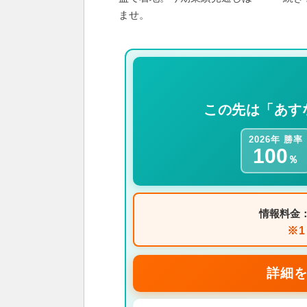
ませ。
この先は「あす
2026年 勝率
100
％
情報料金
※
詳細を