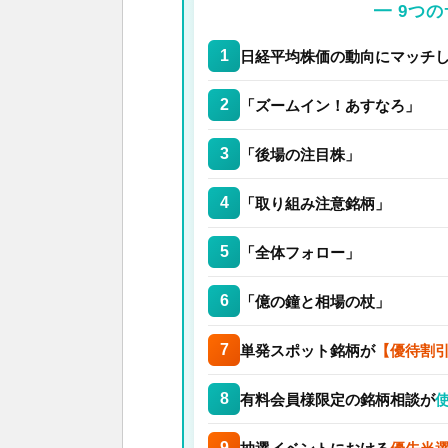
━ 9つ
1
日経平均株価の動向にマッチ
2
「ズームイン！あすなろ」
3
「後場の注目株」
4
「取り組み注意銘柄」
5
「全体フォロー」
6
「億の鐘と相場の杖」
7
単発スポット銘柄が
【優待割引
8
有料会員様限定の銘柄相談が
9