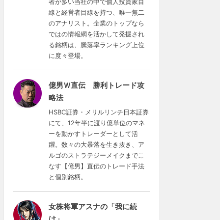
者が多い当社の中で個人投資家目
線と経営者目線を持つ、唯一無二
のアナリスト。企業のトップなら
ではの情報網を活かして発掘され
る銘柄は、騰落率ランキング上位
に度々登場。
億男Ｗ直伝 勝利トレード攻
略法
HSBC証券・メリルリンチ日本証券
にて、12年半に渡り億単位のマネ
ーを動かすトレーダーとして活
躍。数々の大暴落を生き抜き、ア
ルゴのストラテジーメイクまでこ
なす【億男】直伝のトレード手法
と個別銘柄。
女株将軍アスナの「我に続
け」