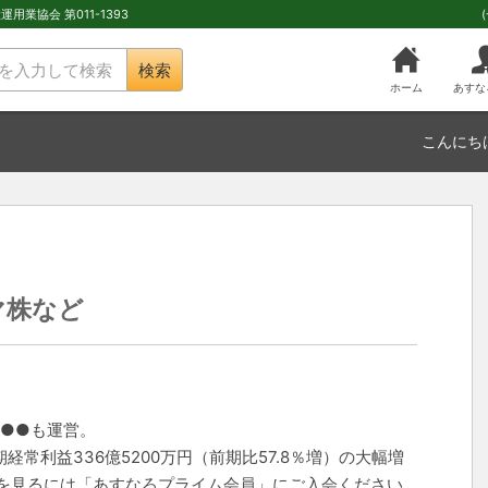
用業協会 第011-1393
検索
ホーム
あすな
こんにち
マ株など
●●●も運営。
常利益336億5200万円（前期比57.8％増）の大幅増
を見るには「あすなろプライム会員」にご入会ください