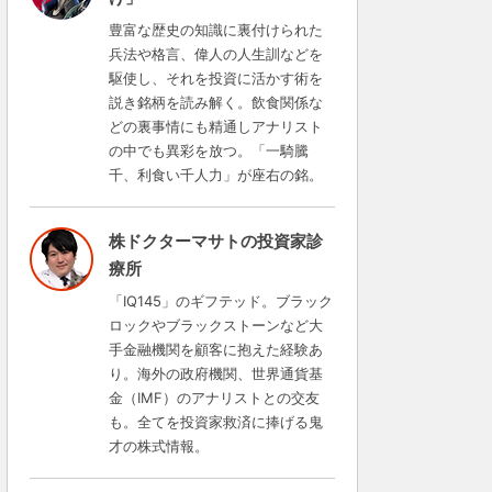
豊富な歴史の知識に裏付けられた
兵法や格言、偉人の人生訓などを
駆使し、それを投資に活かす術を
説き銘柄を読み解く。飲食関係な
どの裏事情にも精通しアナリスト
の中でも異彩を放つ。「一騎騰
千、利食い千人力」が座右の銘。
株ドクターマサトの投資家診
療所
「IQ145」のギフテッド。ブラック
ロックやブラックストーンなど大
手金融機関を顧客に抱えた経験あ
り。海外の政府機関、世界通貨基
金（IMF）のアナリストとの交友
も。全てを投資家救済に捧げる鬼
才の株式情報。