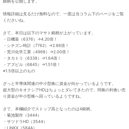
銘柄を公開します。
情報詳細は見るだけ無料なので、一度は当コラム下のページをご覧
くださいね。
さて、本日は以下のマサト銘柄が上がっています。
・日機装（6376）→4.20倍！
・シチズン時計（7762）→2.86倍！
・荒川化学工業（4968）→2.00倍！
・タカトリ（6338）→1.64倍！
・アズビル（6845）→1.51倍！
※1.5倍以上のもの
ざっと半導体関連の中小型株に資金が向かっているようです。
超大型のキオクシアHDはちょっとダレてきたので、同株の利食い売
り資金が中小型株へ回っているようですね。
さて、本欄紹介でストップ高となったのは4銘柄。
・菊池製作（3444）
・サツドラHD（3544）
・LiNKX（584A）