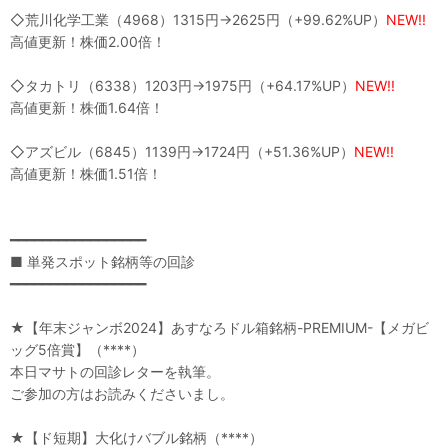
◇荒川化学工業（4968）1315円→2625円（+99.62%UP）
NEW!!
高値更新！株価2.00倍！
◇タカトリ（6338）1203円→1975円（+64.17%UP）
NEW!!
高値更新！株価1.64倍！
◇アズビル（6845）1139円→1724円（+51.36%UP）
NEW!!
高値更新！株価1.51倍！
━━━━━━━━━━━━━━━━━
■ 単発スポット銘柄等の回診
━━━━━━━━━━━━━━━━━
★【年末ジャンボ2024】あすなろドル箱銘柄-PREMIUM-【メガビ
ッグ5倍賞】（****）
本日マサトの回診レターを執筆。
ご参加の方はお読みくださいまし。
★【ド短期】大化けバブル銘柄（****）