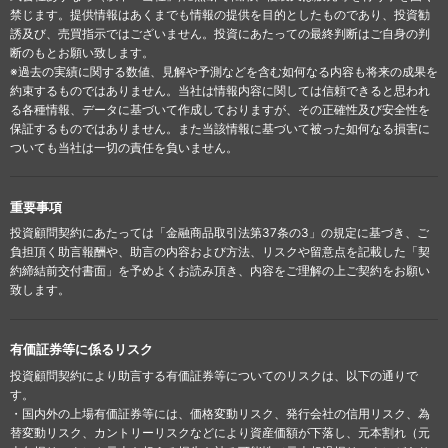
禁じます。提供情報はあくまでも情報の提供を目的としたものであり、投資勧
誘及び、売買指示ではございません。投資にあたっての最終判断はご自身の判
断のもとお願い致します。
※過去の実績に関する数値、見解や予測などを含む如何なる内容も将来の成果を
約束するものではありません。当社は情報内容に関しては信頼できると思われ
る各種情報、データに基づいて作成しておりますが、その正確性及び安全性を
保証するものではありません。また当該情報に基づいて被った如何なる損害に
ついても当社は一切の責任を負いません。
重要事項
投資顧問契約にあたっては「金融商品取引法第37条の3」の規定に基づき、ご
負担頂く助言報酬や、助言の内容および方法、リスクや留意点を記載した「契
約締結前交付書面」を予めよくお読み頂き、内容をご理解の上ご契約をお願い
致します。
有価証券等に係るリスク
投資顧問契約により助言する有価証券等についてのリスクは、以下の通りで
す。
・国内外の上場有価証券等には、価格変動リスク、発行会社の信用リスク、為
替変動リスク、カントリーリスクなどにより資産価額が下落し、元本割れ（元