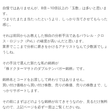
自慢ではありませんが、8倍～10倍以上の「玉数」は多いと思いま
す。
つまりたまたま当たったというより、しっかり当てさせてもらった
感じ。
それは前回からお教えした独自の分析手法であるパラレル・クロ
ス・ロジック（PxL）の確度が高いんだと思います。
業界でここまで分析に磨きをかけるアナリストなんて少数派でしょ
うしね。
その手法で選んだ新たな私の銘柄が
『株ドクターマサトのダブルテンバガー銘柄』です。
銘柄名とコードをお渡しして終わりではありません。
買い付け価格から買い付け株数、売りの株価、売りの株数まで、し
っかりサポートします。
その前にまずはどのような銘柄が出てきそうなのか、見るだけ無料
なので、上記ページを必ず一度はご覧くださいね。