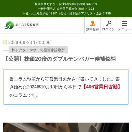
株式会社あすなろ 関東財務局長(金商) 第686号
一般社団法人 資産運用業協会 第011-1393
(一社) 人工知能学会:18801（公社）日本証券アナリスト協会:01159
無料登録
ログイン
メニュー
2026-06-23 17:00:00
株ドクターマサトの投資家診療所
【公開】株価20倍のダブルテンバガー候補銘柄
当コラム執筆から毎営業日欠かさず書いてきました。書
き始めた2024年10月18日から本日で
【406営業日皆勤】
のコラムです。