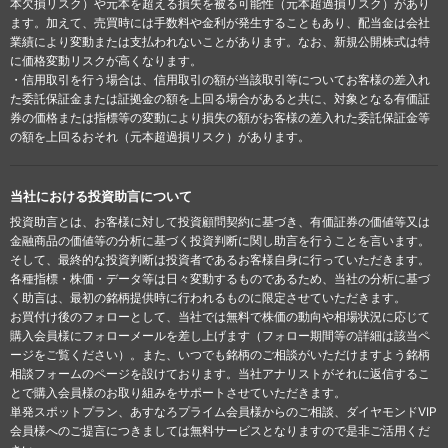
本欠損リスク）や元本を超える損失を被る可能性（元本超過損リスク）があり
ます。加えて、売買時には手数料や金利が発生することもあり、配当金は会社
業績により変動または支払われないことがあります。なお、新規公開株式は特
に価格変動リスクが高くなります。
・信用取引を行う場合は、信用取引の額が当該取引等についてお客様の差入れ
た委託保証金または証拠金の額を上回る場合があると共に、対象となる有価証
券の価格または指標等の変動により損失の額がお客様の差入れた委託保証金等
の額を上回るおそれ（元本超過損リスク）があります。
当社における投資助言について
投資助言とは、お客様に対して投資顧問契約に基づき、有価証券の価値等又は
金融商品の価値等の分析に基づく投資判断に関し助言を行うことを言います。
そして、最終的な投資判断は投資者であるお客様自身に行っていただきます。
各種指標・株価・データ等は日々変動するものであるため、当社の分析に基づ
く助言は、最初の銘柄提供時に行われるものに限定させていただきます。
お買付け後のフォローとして、当社では無料で株価の動向や相場状況に応じて
購入会員様にフォローメールを差し上げます（フォロー期間等の詳細は該当ペ
ージをご覧ください）。また、いつでも銘柄のご相談がいただけますよう銘柄
相談フォームのページを設けております。当社アナリストがそれに返信するこ
とで購入会員様のお取り組みをサポートさせていただきます。
単発スポットプラン、あすなろプライム会員様からのご相談、ダイヤモンドVIP
会員様へのご提言につきましては無料サービスとなりますので是非ご活用くだ