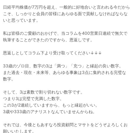
日経平均株価が7万円を超え、一般的に好地合いと言われる今だから
こそ、しっかりと会員の皆様にあらゆる面で貢献しなければならな
いと思っています。
私は皆様のご愛顧のおかげで、当コラムを400営業日連続で無欠で
執筆することができたのですから、恩返しです。
恩返しとしてコラム下より受け取ってください↓↓↓
33歳のゾロ目、数字の3は「満つ」「充つ」と縁起の良い数字。
また過去・現在・未来等、あらゆる事象は3点に集約される完璧な
数字。
そして、3は素数で割り切れない数字です。
つまり3は完璧で充満した数字。
この3が2連続していますから、もっと縁起がいい。
3歳や333歳のアナリストなんていませんからね。
それでは、今後ともあすなろ投資顧問とマサトをどうぞよろしくお
願いいたします。