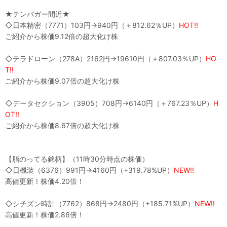
★テンバガー間近★
◇日本精密（7771）103円→940円（＋812.62％UP）
HOT!!
ご紹介から株価9.12倍の超大化け株
◇テラドローン（278A）2162円→19610円（＋807.03％UP）
HO
T!!
ご紹介から株価9.07倍の超大化け株
◇データセクション（3905）708円→6140円（＋767.23％UP）
H
OT!!
ご紹介から株価8.67倍の超大化け株
【脂のってる銘柄】（11時30分時点の株価）
◇日機装（6376）991円→4160円（+319.78%UP）
NEW!!
高値更新！株価4.20倍！
◇シチズン時計（7762）868円→2480円（+185.71%UP）
NEW!!
高値更新！株価2.86倍！