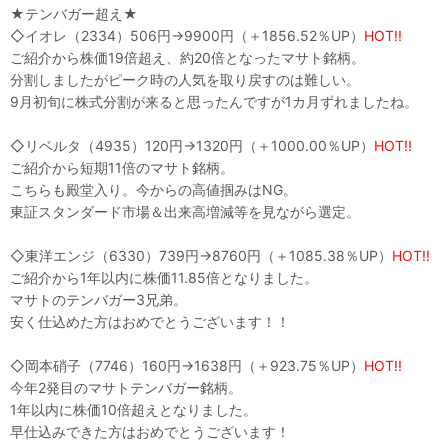
★テンバガー超え★
◇イオレ（2334）506円→9900円（＋1856.52％UP）
HOT!!
ご紹介から株価19倍超え、約20倍となったマサト銘柄。
分割しましたがピーク時の人気を取り戻すのは難しい。
9月初旬に株式分割が来ると思ったんですが1カ月ずれましたね。
◇リベルタ（4935）120円→1320円（＋1000.00％UP）
HOT!!
ご紹介から短期11倍のマサト銘柄。
こちらも殿堂入り。今からの高値掴みはNG。
東証スタンダード市場＆出来高増減等を見ながら選定。
◇東洋エンジ（6330）739円→8760円（＋1085.38％UP）
HOT!!
ご紹介から1年以内に株価11.85倍となりました。
マサトのテンバガー3兄弟。
安く仕込めた方はおめでとうございます！！
◇岡本硝子（7746）160円→1638円（＋923.75％UP）
HOT!!
今年2発目のマサトテンバガー銘柄。
1年以内に株価10倍超えとなりました。
早仕込みできた方はおめでとうございます！