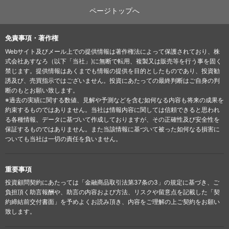
ページトップへ
免責事項・著作権
Webサイト及びメール上での提供情報は著作権法によって保護されており、株
式会社あすなろ（以下「当社」)に無断で転用、複製又は販売等を行う事を固く
禁じます。提供情報はあくまでも情報の提供を目的としたものであり、投資勧
誘及び、売買指示ではございません。投資にあたっての最終判断はご自身の判
断のもとお願い致します。
※過去の実績に関する数値、見解や予測などを含む如何なる内容も将来の成果を
約束するものではありません。当社は情報内容に関しては信頼できると思われ
る各種情報、データに基づいて作成しておりますが、その正確性及び安全性を
保証するものではありません。また当該情報に基づいて被った如何なる損害に
ついても当社は一切の責任を負いません。
重要事項
投資顧問契約にあたっては「金融商品取引法第37条の3」の規定に基づき、ご
負担頂く助言報酬や、助言の内容および方法、リスクや留意点を記載した「契
約締結前交付書面」を予めよくお読み頂き、内容をご理解の上ご契約をお願い
致します。