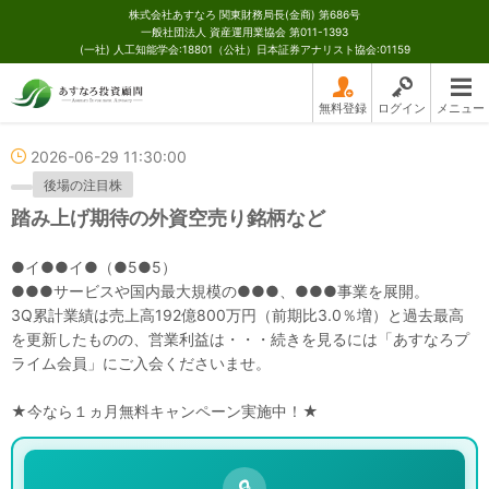
株式会社あすなろ 関東財務局長(金商) 第686号
一般社団法人 資産運用業協会 第011-1393
(一社) 人工知能学会:18801（公社）日本証券アナリスト協会:01159
無料登録
ログイン
メニュー
2026-06-29 11:30:00
後場の注目株
踏み上げ期待の外資空売り銘柄など
●イ●●イ●（●5●5）
●●●サービスや国内最大規模の●●●、●●●事業を展開。
3Q累計業績は売上高192億800万円（前期比3.0％増）と過去最高
を更新したものの、営業利益は・・・続きを見るには「あすなろプ
ライム会員」にご入会くださいませ。
★今なら１ヵ月無料キャンペーン実施中！★