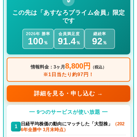
🔒
この先は「あすなろプライム会員」限定
です
2026年 勝率
会員満足度
継続率
100
91.4
92
％
％
％
8,800円
情報料金：3ヶ月
（税込）
※1日当たり約97円！
詳細を見る・申し込む →
━ 9つのサービスが使い放題 ━
日経平均株価の動向にマッチした「大型株」
（202
1
6年全勝中 3月末時点）