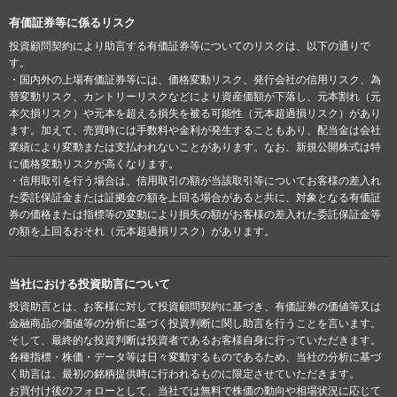
有価証券等に係るリスク
投資顧問契約により助言する有価証券等についてのリスクは、以下の通りで
す。
・国内外の上場有価証券等には、価格変動リスク、発行会社の信用リスク、為
替変動リスク、カントリーリスクなどにより資産価額が下落し、元本割れ（元
本欠損リスク）や元本を超える損失を被る可能性（元本超過損リスク）があり
ます。加えて、売買時には手数料や金利が発生することもあり、配当金は会社
業績により変動または支払われないことがあります。なお、新規公開株式は特
に価格変動リスクが高くなります。
・信用取引を行う場合は、信用取引の額が当該取引等についてお客様の差入れ
た委託保証金または証拠金の額を上回る場合があると共に、対象となる有価証
券の価格または指標等の変動により損失の額がお客様の差入れた委託保証金等
の額を上回るおそれ（元本超過損リスク）があります。
当社における投資助言について
投資助言とは、お客様に対して投資顧問契約に基づき、有価証券の価値等又は
金融商品の価値等の分析に基づく投資判断に関し助言を行うことを言います。
そして、最終的な投資判断は投資者であるお客様自身に行っていただきます。
各種指標・株価・データ等は日々変動するものであるため、当社の分析に基づ
く助言は、最初の銘柄提供時に行われるものに限定させていただきます。
お買付け後のフォローとして、当社では無料で株価の動向や相場状況に応じて