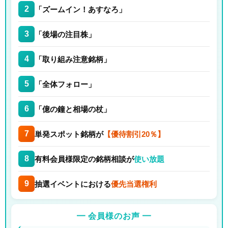
2
「ズームイン！あすなろ」
3
「後場の注目株」
4
「取り組み注意銘柄」
5
「全体フォロー」
6
「億の鐘と相場の杖」
7
単発スポット銘柄が
【優待割引20％】
8
有料会員様限定の銘柄相談が
使い放題
9
抽選イベントにおける
優先当選権利
━ 会員様のお声 ━