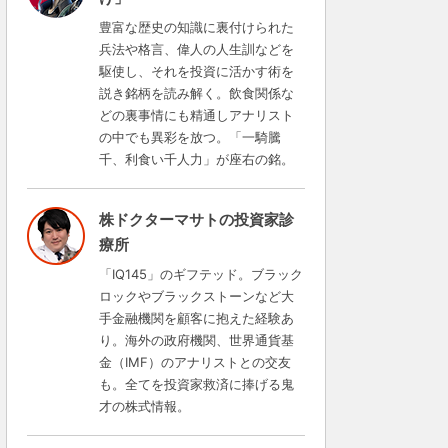
豊富な歴史の知識に裏付けられた
兵法や格言、偉人の人生訓などを
駆使し、それを投資に活かす術を
説き銘柄を読み解く。飲食関係な
どの裏事情にも精通しアナリスト
の中でも異彩を放つ。「一騎騰
千、利食い千人力」が座右の銘。
株ドクターマサトの投資家診
療所
「IQ145」のギフテッド。ブラック
ロックやブラックストーンなど大
手金融機関を顧客に抱えた経験あ
り。海外の政府機関、世界通貨基
金（IMF）のアナリストとの交友
も。全てを投資家救済に捧げる鬼
才の株式情報。