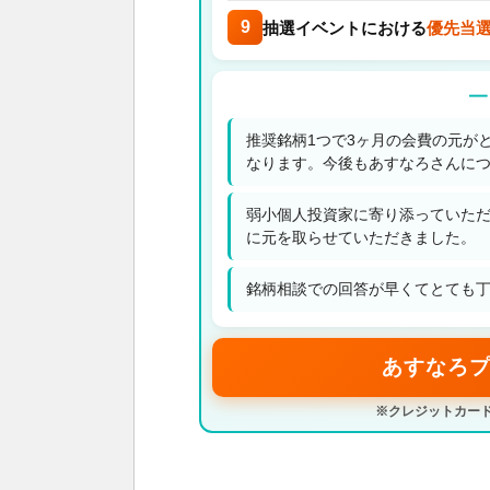
9
抽選イベントにおける
優先当
━
推奨銘柄1つで3ヶ月の会費の元が
なります。今後もあすなろさんに
弱小個人投資家に寄り添っていた
に元を取らせていただきました。
銘柄相談での回答が早くてとても丁
あすなろプ
※クレジットカード