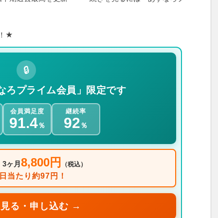
！★
🔒
なろプライム会員」限定です
会員満足度
継続率
91.4
92
％
％
8,800円
：3ヶ月
（税込）
1日当たり約97円！
見る・申し込む →