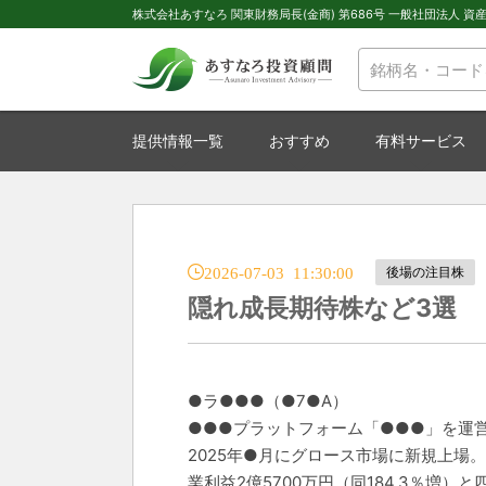
株式会社あすなろ 関東財務局長(金商) 第686号 一般社団法人 資産運
提供情報一覧
おすすめ
有料サービス
2026-07-03 11:30:00
後場の注目株
隠れ成長期待株など3選
●ラ●●●（●7●A）
●●●プラットフォーム「●●●」を運営
2025年●月にグロース市場に新規上場。1
業利益2億5700万円（同184.3％増