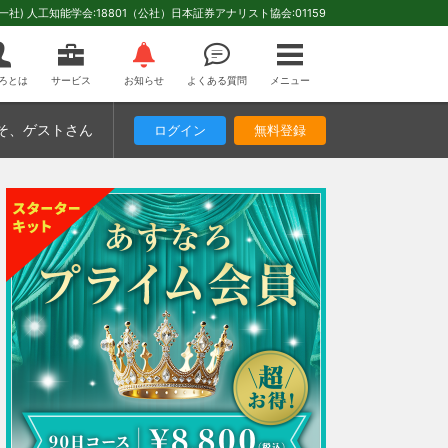
(一社) 人工知能学会:18801（公社）日本証券アナリスト協会:01159
ろとは
サービス
お知らせ
よくある質問
メニュー
そ
、ゲストさん
ログイン
無料登録