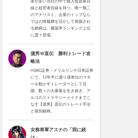
者が多い当社の中で個人投資家目
線と経営者目線を持つ、唯一無二
のアナリスト。企業のトップなら
ではの情報網を活かして発掘され
る銘柄は、騰落率ランキング上位
に度々登場。
億男Ｗ直伝 勝利トレード攻
略法
HSBC証券・メリルリンチ日本証券
にて、12年半に渡り億単位のマネ
ーを動かすトレーダーとして活
躍。数々の大暴落を生き抜き、ア
ルゴのストラテジーメイクまでこ
なす【億男】直伝のトレード手法
と個別銘柄。
女株将軍アスナの「我に続
け」