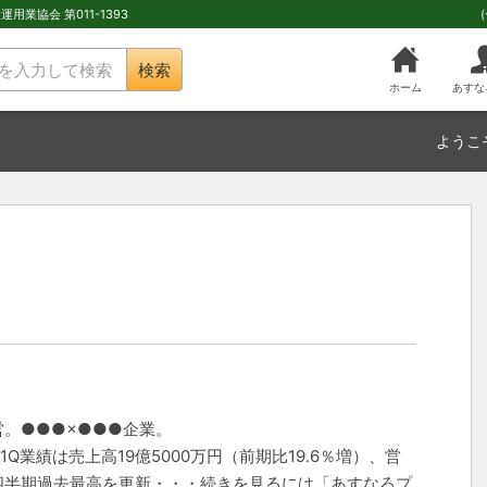
用業協会 第011-1393
検索
ホーム
あすな
ようこ
。●●●×●●●企業。
Q業績は売上高19億5000万円（前期比19.6％増）、営
）と四半期過去最高を更新・・・続きを見るには「あすなろプ