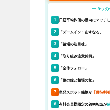
━ 9つ
1
日経平均株価の動向にマッチ
2
「ズームイン！あすなろ」
3
「後場の注目株」
4
「取り組み注意銘柄」
5
「全体フォロー」
6
「億の鐘と相場の杖」
7
単発スポット銘柄が
【優待割引
8
有料会員様限定の銘柄相談が