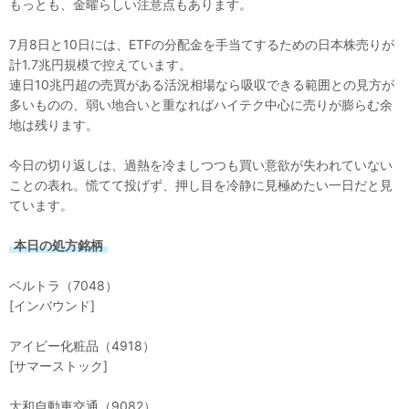
もっとも、金曜らしい注意点もあります。
7月8日と10日には、ETFの分配金を手当てするための日本株売りが
計1.7兆円規模で控えています。
連日10兆円超の売買がある活況相場なら吸収できる範囲との見方が
多いものの、弱い地合いと重なればハイテク中心に売りが膨らむ余
地は残ります。
今日の切り返しは、過熱を冷ましつつも買い意欲が失われていない
ことの表れ。慌てて投げず、押し目を冷静に見極めたい一日だと見
ています。
本日の処方銘柄
ベルトラ（7048）
[インバウンド]
アイビー化粧品（4918）
[サマーストック]
大和自動車交通（9082）