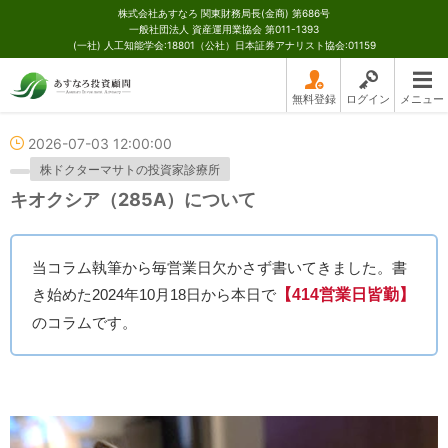
株式会社あすなろ 関東財務局長(金商) 第686号
一般社団法人 資産運用業協会 第011-1393
(一社) 人工知能学会:18801（公社）日本証券アナリスト協会:01159
無料登録
ログイン
メニュー
2026-07-03 12:00:00
株ドクターマサトの投資家診療所
キオクシア（285A）について
当コラム執筆から毎営業日欠かさず書いてきました。書
き始めた2024年10月18日から本日で
【414営業日皆勤】
のコラムです。