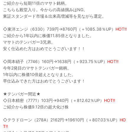
ご紹介から短期11倍のマサト銘柄。
こちらも殿堂入り。今からの高値掴みはNG。
東証スタンダード市場＆出来高増減等を見ながら選定。
◇東洋エンジ（6330）739円→8760円（＋1085.38％UP）
HOT!!
ご紹介から1年以内に株価11.85倍となりました。
マサトのテンバガー3兄弟。
安く仕込めた方はおめでとうございます！！
◇岡本硝子（7746）160円→1638円（＋923.75％UP）
HOT!!
今年2発目のマサトテンバガー銘柄。
1年以内に株価10倍超えとなりました。
早仕込みできた方はおめでとうございます！
★テンバガー間近★
◇日本精密（7771）103円→940円（＋812.62％UP）
HOT!!
ご紹介から株価9.12倍の超大化け株
◇テラドローン（278A）2162円→19610円（＋807.03％UP）
HO
T!!