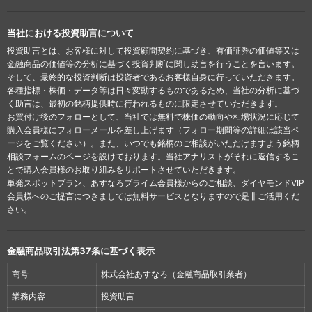
当社における投資助言について
投資助言とは、お客様に対して投資顧問契約に基づき、有価証券の価値等又は
金融商品の価値等の分析に基づく投資判断に関し助言を行うことを言います。
そして、最終的な投資判断は投資者であるお客様自身に行っていただきます。
各種指標・株価・データ等は日々変動するものであるため、当社の分析に基づ
く助言は、最初の銘柄提供時に行われるものに限定させていただきます。
お買付け後のフォローとして、当社では無料で株価の動向や相場状況に応じて
購入会員様にフォローメールを差し上げます（フォロー期間等の詳細は該当ペ
ージをご覧ください）。また、いつでも銘柄のご相談がいただけますよう銘柄
相談フォームのページを設けております。当社アナリストがそれに返信するこ
とで購入会員様のお取り組みをサポートさせていただきます。
単発スポットプラン、あすなろプライム会員様からのご相談、ダイヤモンドVIP
会員様へのご提言につきましては無料サービスとなりますので是非ご活用くだ
さい。
金融商品取引法第37条に基づく表示
商号
株式会社あすなろ（金融商品取引業者）
業務内容
投資助言