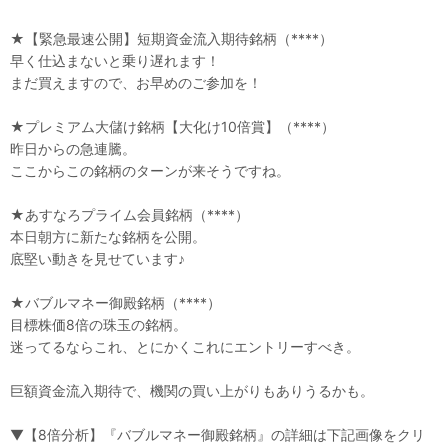
★【緊急最速公開】短期資金流入期待銘柄（****）
早く仕込まないと乗り遅れます！
まだ買えますので、お早めのご参加を！
★プレミアム大儲け銘柄【大化け10倍賞】（****）
昨日からの急連騰。
ここからこの銘柄のターンが来そうですね。
★あすなろプライム会員銘柄（****）
本日朝方に新たな銘柄を公開。
底堅い動きを見せています♪
★バブルマネー御殿銘柄（****）
目標株価8倍の珠玉の銘柄。
迷ってるならこれ、とにかくこれにエントリーすべき。
巨額資金流入期待で、機関の買い上がりもありうるかも。
▼【8倍分析】『バブルマネー御殿銘柄』の詳細は下記画像をクリ