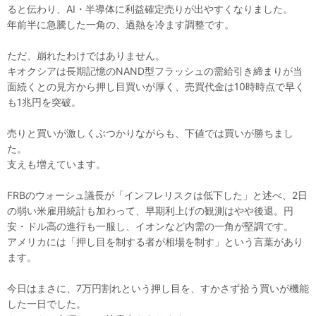
ると伝わり、AI・半導体に利益確定売りが出やすくなりました。
年前半に急騰した一角の、過熱を冷ます調整です。
ただ、崩れたわけではありません。
キオクシアは長期記憶のNAND型フラッシュの需給引き締まりが当
面続くとの見方から押し目買いが厚く、売買代金は10時時点で早く
も1兆円を突破。
売りと買いが激しくぶつかりながらも、下値では買いが勝ちまし
た。
支えも増えています。
FRBのウォーシュ議長が「インフレリスクは低下した」と述べ、2日
の弱い米雇用統計も加わって、早期利上げの観測はやや後退。円
安・ドル高の進行も一服し、イオンなど内需の一角が堅調です。
アメリカには「押し目を制する者が相場を制す」という言葉があり
ます。
今日はまさに、7万円割れという押し目を、すかさず拾う買いが機能
した一日でした。