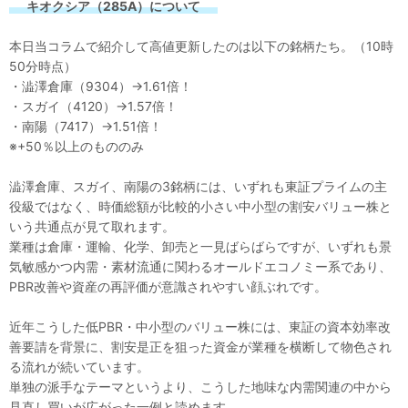
キオクシア（285A）について
本日当コラムで紹介して高値更新したのは以下の銘柄たち。（10時
50分時点）
・澁澤倉庫（9304）→1.61倍！
・スガイ（4120）→1.57倍！
・南陽（7417）→1.51倍！
※+50％以上のもののみ
澁澤倉庫、スガイ、南陽の3銘柄には、いずれも東証プライムの主
役級ではなく、時価総額が比較的小さい中小型の割安バリュー株と
いう共通点が見て取れます。
業種は倉庫・運輸、化学、卸売と一見ばらばらですが、いずれも景
気敏感かつ内需・素材流通に関わるオールドエコノミー系であり、
PBR改善や資産の再評価が意識されやすい顔ぶれです。
近年こうした低PBR・中小型のバリュー株には、東証の資本効率改
善要請を背景に、割安是正を狙った資金が業種を横断して物色され
る流れが続いています。
単独の派手なテーマというより、こうした地味な内需関連の中から
見直し買いが広がった一例と読めます。