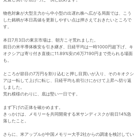
物色対象が大型主力から中小型の出遅れ株へ広がる局面では、こう
した銘柄が本日高値を更新しやすい点は押さえておきたいところで
す。
本日7月3日の東京市場は、朝方こそ荒れました。
前日の米半導体株安を引き継ぎ、日経平均は一時1000円超下げ、キ
オクシアは寄り付き直後に11.89%安の6万7190円まで売られる場面
も。
ところが節目の7万円を割り込むと押し目買いが入り、そのキオクシ
アは一転して上げに転じ、日経平均も前引けにかけて上昇へ切り返
しました。
荒れ模様のわりに、底は堅い一日です。
まず下げの正体を確かめます。
きっかけは、メモリーを共同開発する米サンディスクが前日14%急
落したこと。
さらに、米アップルが中国メモリー大手2社からの調達を検討してい