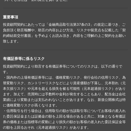
重要事項
投資顧問契約にあたっては「金融商品取引法第37条の3」の規定に基づき、ご
負担頂く助言報酬や、助言の内容および方法、リスクや留意点を記載した「契
約締結前交付書面」を予めよくお読み頂き、内容をご理解の上ご契約をお願い
致します。
有価証券等に係るリスク
投資顧問契約により助言する有価証券等についてのリスクは、以下の通りで
す。
・国内外の上場有価証券等には、価格変動リスク、発行会社の信用リスク、為
替変動リスク、カントリーリスクなどにより資産価額が下落し、元本割れ（元
本欠損リスク）や元本を超える損失を被る可能性（元本超過損リスク）があり
ます。加えて、売買時には手数料や金利が発生することもあり、配当金は会社
業績により変動または支払われないことがあります。なお、新規公開株式は特
に価格変動リスクが高くなります。
・信用取引を行う場合は、信用取引の額が当該取引等についてお客様の差入れ
た委託保証金または証拠金の額を上回る場合があると共に、対象となる有価証
券の価格または指標等の変動により損失の額がお客様の差入れた委託保証金等
の額を上回るおそれ（元本超過損リスク）があります。