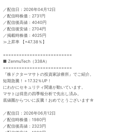
／配信日：2026年04月12日
／配信時株価：2731円
／配信後高値：4040円
／配信後安値：2704円
／掲載時株価：4025円
≫上昇率 【+47.38％】
==========================
■ ZenmuTech（338A）
==========================
『株ドクターマサトの投資家診療所』でご紹介。
短期急騰！＋17.32％UP！
にわかにセキュリティ関連が動いています。
マサトは得意の四季報分析で先出し済み。
底値圏からついに反騰！おめでとうございます☆
／配信日：2026年06月12日
／配信時株価：1980円
／配信後高値：2323円