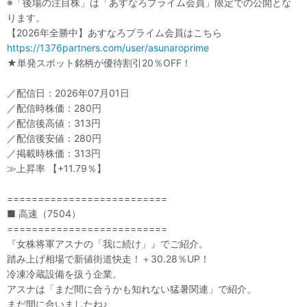
※「後場の注目株」は「あすなろプライム会員」限定での公開とな
ります。
【2026年全勝中】あすなろプライム会員はこちら
https://1376partners.com/user/asunaroprime
★単発スポット銘柄が優待割引20％OFF！
／配信日：2026年07月01日
／配信時株価：280円
／配信後高値：313円
／配信後安値：280円
／掲載時株価：313円
≫上昇率 【+11.79％】
==========================
■ 高速（7504）
==========================
『女株将軍アスナの「我に続け」』でご紹介。
踏み上げ相場で新値街道快走！＋30.28％UP！
冷凍冷蔵設備を扱う企業。
アスナは「まだ間に合うかも知れない猛暑関連」で紹介。
まだ間に合いましたね♪