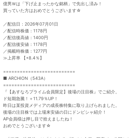
億男Ｗは「下げ止まったかな銘柄」で先出し済み！
買っていた方はおめでとうございます☆
／配信日：2026年07月01日
／配信時株価：1178円
／配信後高値：1400円
／配信後安値：1178円
／掲載時株価：1277円
≫上昇率 【+8.4％】
==========================
■ ARCHION（543A）
==========================
『【あすなろプライム会員限定】後場の注目株』でご紹介。
ド短期急騰！＋11.79％UP！
昨日は某投資メディアの成長株特集に取り上げられました。
後場の注目株では上場来安値の日にドンピシャ紹介！
AP会員様は押し目で拾えましたね！
おめでとうございます☆