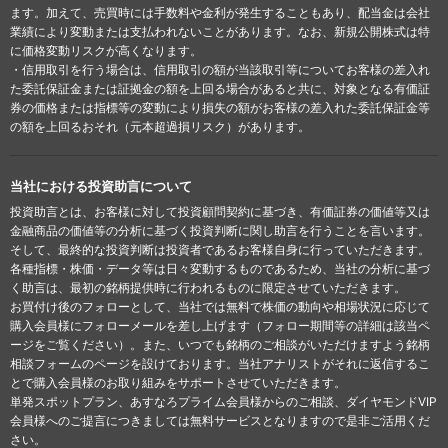
ます。加えて、売買時には手数料や金利が発生することもあり、配当金は会社
業績により変動または支払われないことがあります。なお、新規公開株式は特
に価格変動リスクが高くなります。
・信用取引を行う場合は、信用取引の額が当該取引等についてお客様の差入れ
た委託保証金または証拠金の額を上回る場合があると共に、対象となる有価証
券の価格または指標等の変動により損失の額がお客様の差入れた委託保証金等
の額を上回るおそれ（元本超過損リスク）があります。
当社における投資助言について
投資助言とは、お客様に対して投資顧問契約に基づき、有価証券の価値等又は
金融商品の価値等の分析に基づく投資判断に関し助言を行うことを言います。
そして、最終的な投資判断は投資者であるお客様自身に行っていただきます。
各種指標・株価・データ等は日々変動するものであるため、当社の分析に基づ
く助言は、最初の銘柄提供時に行われるものに限定させていただきます。
お買付け後のフォローとして、当社では無料で株価の動向や相場状況に応じて
購入会員様にフォローメールを差し上げます（フォロー期間等の詳細は該当ペ
ージをご覧ください）。また、いつでも銘柄のご相談がいただけますよう銘柄
相談フォームのページを設けております。当社アナリストがそれに返信するこ
とで購入会員様のお取り組みをサポートさせていただきます。
単発スポットプラン、あすなろプライム会員様からのご相談、ダイヤモンドVIP
会員様へのご提言につきましては無料サービスとなりますので是非ご活用くだ
さい。