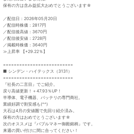
保有の方は含み益拡大おめでとうございます☆
／配信日：2026年05月20日
／配信時株価：2817円
／配信後高値：3670円
／配信後安値：2728円
／掲載時株価：3640円
≫上昇率 【+29.22％】
==========================
■ シンデン・ハイテックス（3131）
==========================
『社長の二言目』でご紹介。
戻り高値更新！＋47.93％UP！
半導体、電子機器、バッテリの専門商社。
業績好調で割安感も(^^)
大石は4月の安値圏で先回り紹介済み。
保有の方はおめでとうございます☆
次のオススメは『バブルマネー御殿銘柄』です。
来週の買い付けに間に合ってください！