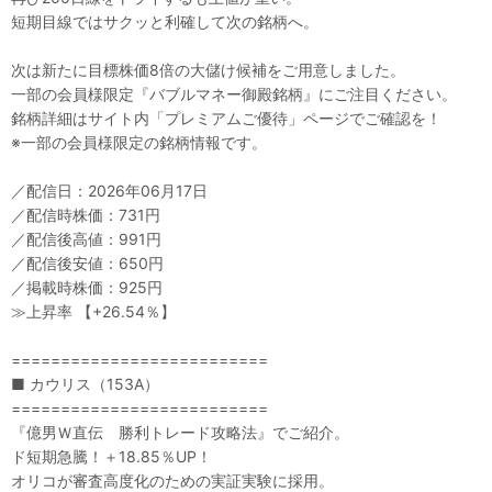
短期目線ではサクッと利確して次の銘柄へ。
次は新たに目標株価8倍の大儲け候補をご用意しました。
一部の会員様限定『バブルマネー御殿銘柄』にご注目ください。
銘柄詳細はサイト内「プレミアムご優待」ページでご確認を！
※一部の会員様限定の銘柄情報です。
／配信日：2026年06月17日
／配信時株価：731円
／配信後高値：991円
／配信後安値：650円
／掲載時株価：925円
≫上昇率 【+26.54％】
==========================
■ カウリス（153A）
==========================
『億男Ｗ直伝 勝利トレード攻略法』でご紹介。
ド短期急騰！＋18.85％UP！
オリコが審査高度化のための実証実験に採用。