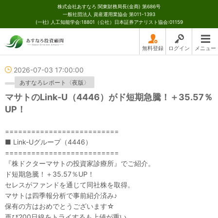
株式会社あすなろ 関東財務局長(金商) 第686号
一般社団法人 資産運用業協会 第011-1393
(一社) 人工知能学会:18801（公社）日本証券アナリスト協会:01159
無料登録
ログイン
メニュー
2026-07-03 17:00:00
あすなろレポート〈夜版〉
マサトのLink-U（4446）がド短期急騰！＋35.57％
UP！
==========================
■ Link-Uグループ（4446）
==========================
『株ドクターマサトの投資家診療所』でご紹介。
ド短期急騰！＋35.57％UP！
セレスがファンドを通じて同社株を取得。
マサトは四季報分析で事前紹介済み♪
保有の方はおめでとうございます☆
再び200日線をトライするも上値が重い。