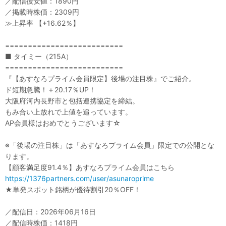
／配信後安値：1890円
／掲載時株価：2309円
≫上昇率 【+16.62％】
==========================
■ タイミー（215A）
==========================
『【あすなろプライム会員限定】後場の注目株』でご紹介。
ド短期急騰！＋20.17％UP！
大阪府河内長野市と包括連携協定を締結。
もみ合い上放れで上値を追っています。
AP会員様はおめでとうございます☆
※「後場の注目株」は「あすなろプライム会員」限定での公開とな
ります。
【顧客満足度91.4％】あすなろプライム会員はこちら
https://1376partners.com/user/asunaroprime
★単発スポット銘柄が優待割引20％OFF！
／配信日：2026年06月16日
／配信時株価：1418円