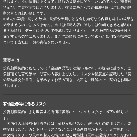
禁じます。提供情報はあくまでも情報の提供を目的としたものであり、投資勧
誘及び、売買指示ではございません。投資にあたっての最終判断はご自身の判
断のもとお願い致します。
※過去の実績に関する数値、見解や予測などを含む如何なる内容も将来の成果を
約束するものではありません。当社は情報内容に関しては信頼できると思われ
る各種情報、データに基づいて作成しておりますが、その正確性及び安全性を
保証するものではありません。また当該情報に基づいて被った如何なる損害に
ついても当社は一切の責任を負いません。
重要事項
投資顧問契約にあたっては「金融商品取引法第37条の3」の規定に基づき、ご
負担頂く助言報酬や、助言の内容および方法、リスクや留意点を記載した「契
約締結前交付書面」を予めよくお読み頂き、内容をご理解の上ご契約をお願い
致します。
有価証券等に係るリスク
投資顧問契約により助言する有価証券等についてのリスクは、以下の通りで
す。
・国内外の上場有価証券等には、価格変動リスク、発行会社の信用リスク、為
替変動リスク、カントリーリスクなどにより資産価額が下落し、元本割れ（元
本欠損リスク）や元本を超える損失を被る可能性（元本超過損リスク）があり