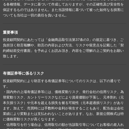
る各種情報、データに基づいて作成しておりますが、その正確性及び安全性を
保証するものではありません。また当該情報に基づいて被った如何なる損害に
ついても当社は一切の責任を負いません。
重要事項
投資顧問契約にあたっては「金融商品取引法第37条の3」の規定に基づき、ご
負担頂く助言報酬や、助言の内容および方法、リスクや留意点を記載した「契
約締結前交付書面」を予めよくお読み頂き、内容をご理解の上ご契約をお願い
致します。
有価証券等に係るリスク
投資顧問契約により助言する有価証券等についてのリスクは、以下の通りで
す。
・国内外の上場有価証券等には、価格変動リスク、発行会社の信用リスク、為
替変動リスク、カントリーリスクなどにより資産価額が下落し、元本割れ（元
本欠損リスク）や元本を超える損失を被る可能性（元本超過損リスク）があり
ます。加えて、売買時には手数料や金利が発生することもあり、配当金は会社
業績により変動または支払われないことがあります。なお、新規公開株式は特
に価格変動リスクが高くなります。
・信用取引を行う場合は、信用取引の額が当該取引等についてお客様の差入れ