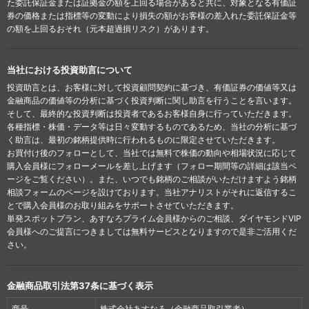
た委託保証金または証拠金の額を上回る場合があると共に、対象となる有価証
券の価格または指標等の変動により損失の額がお客様の差入れた委託保証金等
の額を上回るおそれ（元本超過損リスク）があります。
当社における投資助言について
投資助言とは、お客様に対して投資顧問契約に基づき、有価証券の価値等又は
金融商品の価値等の分析に基づく投資判断に関し助言を行うことを言います。
そして、最終的な投資判断は投資者であるお客様自身に行っていただきます。
各種指標・株価・データ等は日々変動するものであるため、当社の分析に基づ
く助言は、最初の銘柄提供時に行われるものに限定させていただきます。
お買付け後のフォローとして、当社では無料で株価の動向や相場状況に応じて
購入会員様にフォローメールを差し上げます（フォロー期間等の詳細は該当ペ
ージをご覧ください）。また、いつでも銘柄のご相談がいただけますよう銘柄
相談フォームのページを設けております。当社アナリストがそれに返信するこ
とで購入会員様のお取り組みをサポートさせていただきます。
単発スポットプラン、あすなろプライム会員様からのご相談、ダイヤモンドVIP
会員様へのご提言につきましては無料サービスとなりますので是非ご活用くだ
さい。
金融商品取引法第37条に基づく表示
商号
株式会社あすなろ（金融商品取引業者）