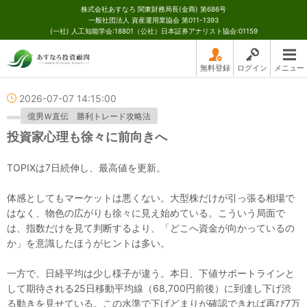
株式会社あすなろ 関東財務局長(金商) 第686号
一般社団法人 資産運用業協会 第011-1393
(一社) 人工知能学会:18801（公社）日本証券アナリスト協会:01159
無料登録
ログイン
メニュー
2026-07-07 14:15:00
億男Ｗ直伝 勝利トレード攻略法
投資家心理も徐々に前向きへ
TOPIXは7日続伸し、最高値を更新。
体感としてもマーケットは悪くない。大型株だけが引っ張る相場で
はなく、物色の広がりも徐々に見え始めている。こういう局面で
は、指数だけを見て判断するより、「どこへ資金が向かっているの
か」を意識したほうがヒントは多い。
一方で、日経平均は少し様子が違う。本日、下値サポートラインと
して期待される25日移動平均線（68,700円前後）に到達し下げ渋
る動きを見せている。この水準で下げどまりが確認できれば再び7万