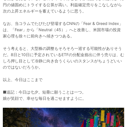
円の値固めにトライする公算が高い。利益確定売りをこなしながら
次の上昇エネルギーを蓄えているように思う。
なお、当コラムでたびたび登場するCNNの「Fear & Greed Index」
は、「Fear」から「Neutral（45）」へと改善し、米国市場の投資
家心理も徐々に前向きへ傾きつつある。
そう考えると、大型株の調整もそろそろ一巡する可能性がありそう
だ。8日と10日に予定されているETFの分配金捻出に伴う売りは、む
しろ押し目として冷静に向き合うくらいのスタンスがちょうどいい
のではないだろうか。
以上、今日はここまで
■追記：今日は七夕。短冊に願うことは一つ。
娘が笑顔で、幸せな毎日を過ごせますように。