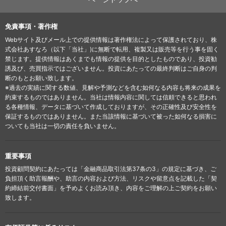
免責事項・著作権
Webサイト及びメール上での提供情報は著作権法によって保護されており、株
式会社あすなろ（以下「当社」)に無断で転用、複製又は販売等を行う事を固く
禁じます。提供情報はあくまでも情報の提供を目的としたものであり、投資勧
誘及び、売買指示ではございません。投資にあたっての最終判断はご自身の判
断のもとお願い致します。
※過去の実績に関する数値、見解や予測などを含む如何なる内容も将来の成果を
約束するものではありません。当社は情報内容に関しては信頼できると思われ
る各種情報、データに基づいて作成しておりますが、その正確性及び安全性を
保証するものではありません。また当該情報に基づいて被った如何なる損害に
ついても当社は一切の責任を負いません。
重要事項
投資顧問契約にあたっては「金融商品取引法第37条の3」の規定に基づき、ご
負担頂く助言報酬や、助言の内容および方法、リスクや留意点を記載した「契
約締結前交付書面」を予めよくお読み頂き、内容をご理解の上ご契約をお願い
致します。