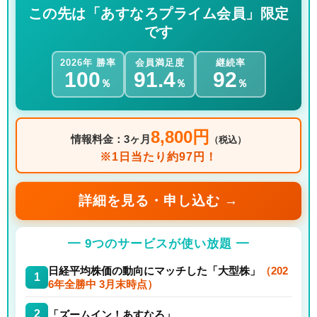
この先は「あすなろプライム会員」限定
です
2026年 勝率
会員満足度
継続率
100
91.4
92
％
％
％
8,800円
情報料金：3ヶ月
（税込）
※1日当たり約97円！
詳細を見る・申し込む →
━ 9つのサービスが使い放題 ━
日経平均株価の動向にマッチした「大型株」
（202
1
6年全勝中 3月末時点）
2
「ズームイン！あすなろ」