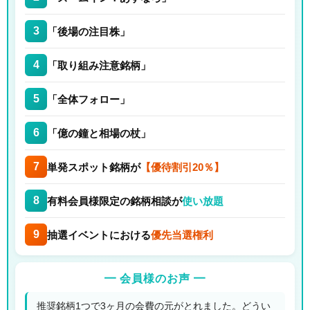
3
「後場の注目株」
4
「取り組み注意銘柄」
5
「全体フォロー」
6
「億の鐘と相場の杖」
7
単発スポット銘柄が
【優待割引20％】
8
有料会員様限定の銘柄相談が
使い放題
9
抽選イベントにおける
優先当選権利
━ 会員様のお声 ━
推奨銘柄1つで3ヶ月の会費の元がとれました。どうい