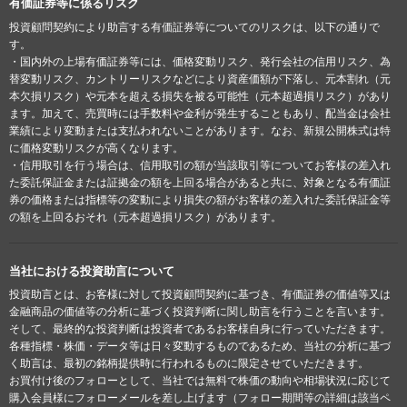
有価証券等に係るリスク
投資顧問契約により助言する有価証券等についてのリスクは、以下の通りで
す。
・国内外の上場有価証券等には、価格変動リスク、発行会社の信用リスク、為
替変動リスク、カントリーリスクなどにより資産価額が下落し、元本割れ（元
本欠損リスク）や元本を超える損失を被る可能性（元本超過損リスク）があり
ます。加えて、売買時には手数料や金利が発生することもあり、配当金は会社
業績により変動または支払われないことがあります。なお、新規公開株式は特
に価格変動リスクが高くなります。
・信用取引を行う場合は、信用取引の額が当該取引等についてお客様の差入れ
た委託保証金または証拠金の額を上回る場合があると共に、対象となる有価証
券の価格または指標等の変動により損失の額がお客様の差入れた委託保証金等
の額を上回るおそれ（元本超過損リスク）があります。
当社における投資助言について
投資助言とは、お客様に対して投資顧問契約に基づき、有価証券の価値等又は
金融商品の価値等の分析に基づく投資判断に関し助言を行うことを言います。
そして、最終的な投資判断は投資者であるお客様自身に行っていただきます。
各種指標・株価・データ等は日々変動するものであるため、当社の分析に基づ
く助言は、最初の銘柄提供時に行われるものに限定させていただきます。
お買付け後のフォローとして、当社では無料で株価の動向や相場状況に応じて
購入会員様にフォローメールを差し上げます（フォロー期間等の詳細は該当ペ