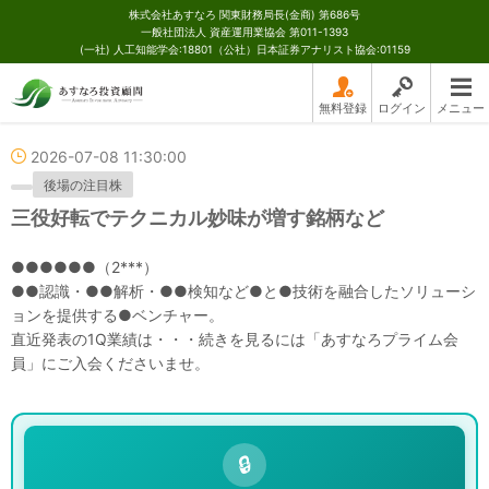
株式会社あすなろ 関東財務局長(金商) 第686号
一般社団法人 資産運用業協会 第011-1393
(一社) 人工知能学会:18801（公社）日本証券アナリスト協会:01159
無料登録
ログイン
メニュー
2026-07-08 11:30:00
後場の注目株
三役好転でテクニカル妙味が増す銘柄など
●●●●●●（2***）
●●認識・●●解析・●●検知など●と●技術を融合したソリューシ
ョンを提供する●ベンチャー。
直近発表の1Q業績は・・・続きを見るには「あすなろプライム会
員」にご入会くださいませ。
🔒