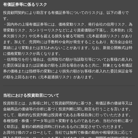
有価証券等に係るリスク
投資顧問契約により助言する有価証券等についてのリスクは、以下の通りで
す。
・国内外の上場有価証券等には、価格変動リスク、発行会社の信用リスク、為
替変動リスク、カントリーリスクなどにより資産価額が下落し、元本割れ（元
本欠損リスク）や元本を超える損失を被る可能性（元本超過損リスク）があり
ます。加えて、売買時には手数料や金利が発生することもあり、配当金は会社
業績により変動または支払われないことがあります。なお、新規公開株式は特
に価格変動リスクが高くなります。
・信用取引を行う場合は、信用取引の額が当該取引等についてお客様の差入れ
た委託保証金または証拠金の額を上回る場合があると共に、対象となる有価証
券の価格または指標等の変動により損失の額がお客様の差入れた委託保証金等
の額を上回るおそれ（元本超過損リスク）があります。
当社における投資助言について
投資助言とは、お客様に対して投資顧問契約に基づき、有価証券の価値等又は
金融商品の価値等の分析に基づく投資判断に関し助言を行うことを言います。
そして、最終的な投資判断は投資者であるお客様自身に行っていただきます。
各種指標・株価・データ等は日々変動するものであるため、当社の分析に基づ
く助言は、最初の銘柄提供時に行われるものに限定させていただきます。
お買付け後のフォローとして、当社では無料で株価の動向や相場状況に応じて