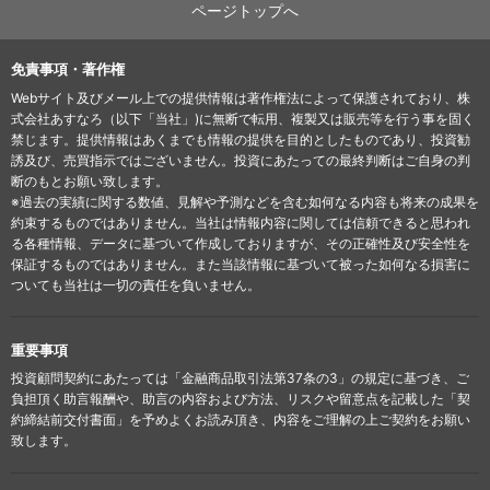
ページトップへ
免責事項・著作権
Webサイト及びメール上での提供情報は著作権法によって保護されており、株
式会社あすなろ（以下「当社」)に無断で転用、複製又は販売等を行う事を固く
禁じます。提供情報はあくまでも情報の提供を目的としたものであり、投資勧
誘及び、売買指示ではございません。投資にあたっての最終判断はご自身の判
断のもとお願い致します。
※過去の実績に関する数値、見解や予測などを含む如何なる内容も将来の成果を
約束するものではありません。当社は情報内容に関しては信頼できると思われ
る各種情報、データに基づいて作成しておりますが、その正確性及び安全性を
保証するものではありません。また当該情報に基づいて被った如何なる損害に
ついても当社は一切の責任を負いません。
重要事項
投資顧問契約にあたっては「金融商品取引法第37条の3」の規定に基づき、ご
負担頂く助言報酬や、助言の内容および方法、リスクや留意点を記載した「契
約締結前交付書面」を予めよくお読み頂き、内容をご理解の上ご契約をお願い
致します。