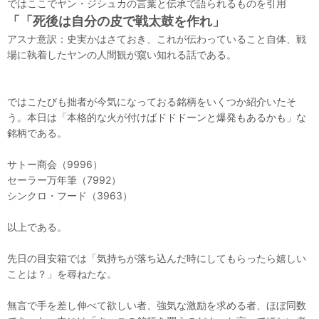
ではここでヤン・ジシュカの言葉と伝承で語られるものを引用
「「死後は自分の皮で戦太鼓を作れ」
アスナ意訳：史実かはさておき、これが伝わっていること自体、戦
場に執着したヤンの人間観が窺い知れる話である。
ではこたびも拙者が今気になっておる銘柄をいくつか紹介いたそ
う。本日は「本格的な火が付けばドドドーンと爆発もあるかも」な
銘柄である。
サトー商会（9996）
セーラー万年筆（7992）
シンクロ・フード（3963）
以上である。
先日の目安箱では「気持ちが落ち込んだ時にしてもらったら嬉しい
ことは？」を尋ねたな。
無言で手を差し伸べて欲しい者、強気な激励を求める者、ほぼ同数