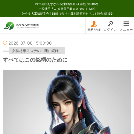
株式会社あすなろ 関東財務局長(金商) 第686号
一般社団法人 資産運用業協会 第011-1393
(一社) 人工知能学会:18801（公社）日本証券アナリスト協会:01159
無料登録
ログイン
メニュー
2026-07-08 15:00:00
女株将軍アスナの「我に続け」
すべてはこの銘柄のために