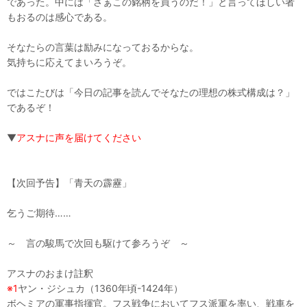
であった。中には「さぁこの銘柄を買うのだ！」と言ってほしい者
もおるのは感心である。
そなたらの言葉は励みになっておるからな。
気持ちに応えてまいろうぞ。
ではこたびは「今日の記事を読んでそなたの理想の株式構成は？」
であるぞ！
▼
アスナに声を届けてください
【次回予告】「青天の霹靂」
乞うご期待……
～ 言の駿馬で次回も駆けて参ろうぞ ～
アスナのおまけ註釈
※1
ヤン・ジシュカ（1360年頃-1424年）
ボヘミアの軍事指揮官。フス戦争においてフス派軍を率い、戦車を