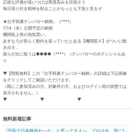
正統な評価が追いつけば再度高みを目指そう
毎日張り付き精神を削ることがもっとも下策と見るぞ
★仕手戦裏テンバガー銘柄』（****）
7/14（水）公開予定の銘柄
機関筋上等の強気買い。
あすなろが長らく動向を追っていたとある【機関筋Ｘ】がついに動
き出す。
彼らが次に狙うは●●●●（****）（テンバガーのポテンシャルあ
り
▼【閲覧無料】この『仕手戦裏テンバガー銘柄』の詳細は下記画像
をクリックしてご確認いただけます。
（既にご参加済みの方、対象外の方、およびログイン前の状態では
表示されません。）
▼ ▼ ▼
無料新着記事
「円高で日本株終わった」と思ってる人へ。プロは今、逆に1兆円買っています。