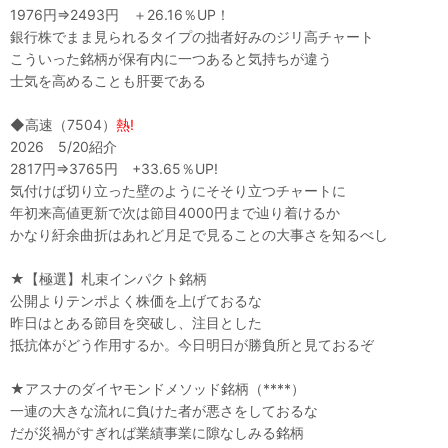
1976円⇒2493円 ＋26.16％UP！
銀行株でまま見られるタイプの拙者好みのジリ高チャート
こういった銘柄が保有内に一つあると気持ちが違う
士気を高めることも肝要である
◆高速（7504）
熱!
2026 5/20紹介
2817円⇒3765円 +33.65％UP!
気付けば切り立った壁のようにそそり立つチャートに
年初来高値更新で次は節目4000円まで辿り着けるか
かなり紆余曲折はあれど月足で見ることの大事さを知るべし
★【極選】札束インパクト銘柄
公開よりテンポよく株価を上げておるな
昨日はとある節目を突破し、注目とした
抵抗体がどう作用するか。今日明日が勝負所と見ておるぞ
★アスナのダイヤモンドメソッド銘柄（****）
一連の大きな流れに負けた者が悪さをしておるな
だが災禍がすぎれば業績事業に隙なしみる銘柄