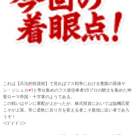
これは【兵法的投資術】で見ればフス戦争における隻眼の英雄ヤ
ン・ジシュカ
※1
と寄せ集めのフス派信奉者VSプロの騎士を集めた神
聖ローマ帝国・十字軍のようである。
この戦いはヤンに軍配が上がったが、株式投資においては臨機応変
こそが上策。常に柔軟に在り方を変える者こそ最強に近い者であろ
うぞ！
＜ﾄﾞﾄﾞﾄﾞﾝ＞