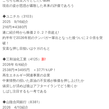
こちらも殿堂入りとしたい銘柄
現在の姿が思惑が霧散した本来の評価であろう
◆ユニチカ（3103）
2025 9/16紹介
216円⇒4380円
遂に紹介時から株価２０.２７倍超え!
約半年で2026年初のテンバガー輩出となった後ついに２０倍を突
破！
安直な押し目狙いはケガのもと
◆三和油化工業（4125）
新!
2026年 6/4紹介
2538円⇒3495円 ＋37.71％UP！
再生エネルギー関連事業の企業
中東情勢の招いた原油の不安感が株価を押し上げたか
値戻しが済めば後はアフターイランでどう動くか
しばし注目するも一考である
◆山陰合同銀行（8381）
2026 4/10紹介