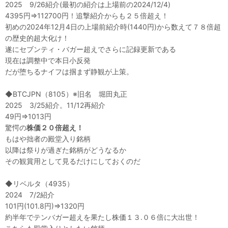
2025 9/26紹介(最初の紹介は上場前の2024/12/4)
4395円⇒112700円！追撃紹介からも２５倍超え！
初めの2024年12月4日の上場前紹介時(1440円)から数えて７８倍超
の歴史的超大化け！
遂にセブンティ・バガー超えでさらに記録更新である
現在は調整中で本日小反発
だが堕ちるナイフは掴まず静観が上策。
◆BTCJPN（8105）※旧名 堀田丸正
2025 3/25紹介。11/12再紹介
49円⇒1013円
驚愕の
株価２０倍超え！
もはや拙者の殿堂入り銘柄
以降は祭りが過ぎた銘柄がどうなるか
その観賞用として見るだけにしておくのだ
◆リベルタ（4935）
2024 7/2紹介
101円(101.8円)⇒1320円
約半年でテンバガー超えを果たし株価１３.０６倍に大出世！