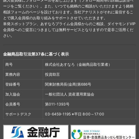
購入会員様にフォローメールを差し上げます（フォロー期間等の詳細は該当ペ
ージをご覧ください）。また、いつでも銘柄のご相談がいただけますよう銘柄
相談フォームのページを設けております。当社アナリストがそれに返信するこ
とで購入会員様のお取り組みをサポートさせていただきます。
単発スポットプラン、あすなろプライム会員様からのご相談、ダイヤモンドVIP
会員様へのご提言につきましては無料サービスとなりますので是非ご活用くだ
さい。
金融商品取引法第37条に基づく表示
商号
株式会社あすなろ（金融商品取引業者）
業務内容
投資助言
登録番号
関東財務局長(金商)第686号
加入協会
一般社団法人 資産運用業協会
会員番号
第011-1393号
サポートデスク
03-6459-1195 ※平日 8:00～17:00