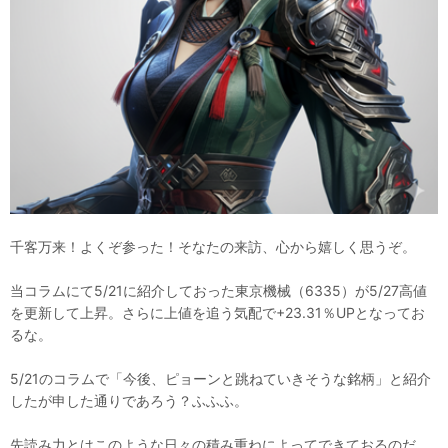
千客万来！よくぞ参った！そなたの来訪、心から嬉しく思うぞ。
当コラムにて5/21に紹介しておった東京機械（6335）が5/27高値
を更新して上昇。さらに上値を追う気配で+23.31％UPとなってお
るな。
5/21のコラムで「今後、ピョーンと跳ねていきそうな銘柄」と紹介
したが申した通りであろう？ふふふ。
先読み力とはこのような日々の積み重ねによってできておるのだ。