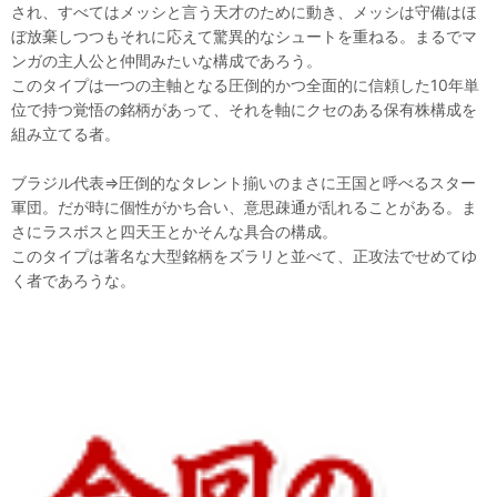
され、すべてはメッシと言う天才のために動き、メッシは守備はほ
ぼ放棄しつつもそれに応えて驚異的なシュートを重ねる。まるでマ
ンガの主人公と仲間みたいな構成であろう。
このタイプは一つの主軸となる圧倒的かつ全面的に信頼した10年単
位で持つ覚悟の銘柄があって、それを軸にクセのある保有株構成を
組み立てる者。
ブラジル代表⇒圧倒的なタレント揃いのまさに王国と呼べるスター
軍団。だが時に個性がかち合い、意思疎通が乱れることがある。ま
さにラスボスと四天王とかそんな具合の構成。
このタイプは著名な大型銘柄をズラリと並べて、正攻法でせめてゆ
く者であろうな。