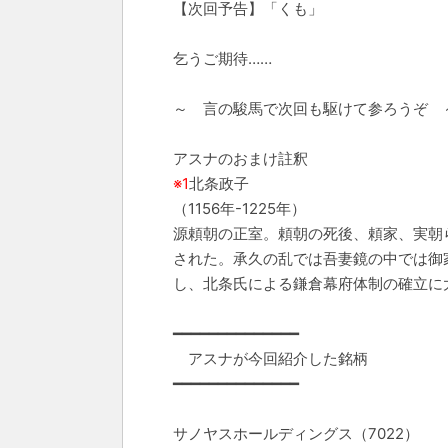
【次回予告】「くも」
乞うご期待……
～ 言の駿馬で次回も駆けて参ろうぞ 
アスナのおまけ註釈
※1
北条政子
（1156年-1225年）
源頼朝の正室。頼朝の死後、頼家、実朝
された。承久の乱では吾妻鏡の中では御
し、北条氏による鎌倉幕府体制の確立に
━━━━━━━━━━━━━━
アスナが今回紹介した銘柄
━━━━━━━━━━━━━━
サノヤスホールディングス（7022）