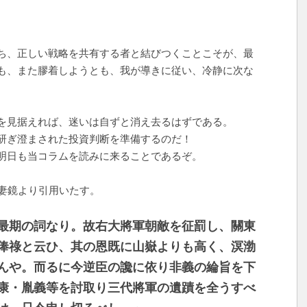
。
ち、正しい戦略を共有する者と結びつくことこそが、最
も、また膠着しようとも、我が導きに従い、冷静に次な
を見据えれば、迷いは自ずと消え去るはずである。
研ぎ澄まされた投資判断を準備するのだ！
明日も当コラムを読みに来ることであるぞ。
妻鏡より引用いたす。
最期の詞なり。故右大將軍朝敵を征罰し、關東
俸祿と云ひ、其の恩既に山嶽よりも高く、溟渤
んや。而るに今逆臣の讒に依り非義の綸旨を下
康・胤義等を討取り三代將軍の遺蹟を全うすべ