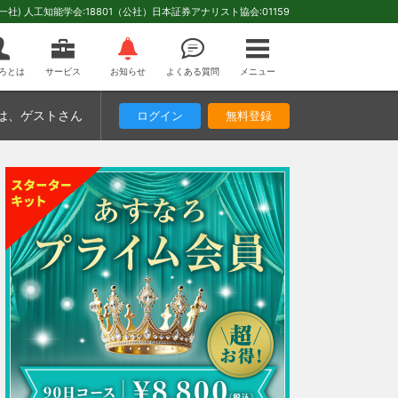
(一社) 人工知能学会:18801（公社）日本証券アナリスト協会:01159
ろとは
サービス
お知らせ
よくある質問
メニュー
は
、ゲストさん
ログイン
無料登録