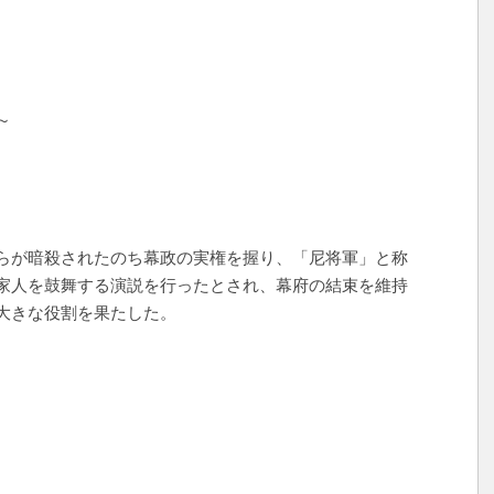
～
らが暗殺されたのち幕政の実権を握り、「尼将軍」と称
家人を鼓舞する演説を行ったとされ、幕府の結束を維持
大きな役割を果たした。