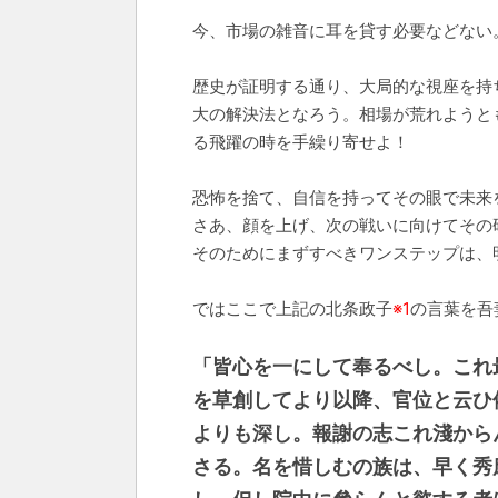
今、市場の雑音に耳を貸す必要などない
歴史が証明する通り、大局的な視座を持
大の解決法となろう。相場が荒れようと
る飛躍の時を手繰り寄せよ！
恐怖を捨て、自信を持ってその眼で未来
さあ、顔を上げ、次の戦いに向けてその
そのためにまずすべきワンステップは、
ではここで上記の北条政子
※1
の言葉を吾
「皆心を一にして奉るべし。これ
を草創してより以降、官位と云ひ
よりも深し。報謝の志これ淺から
さる。名を惜しむの族は、早く秀