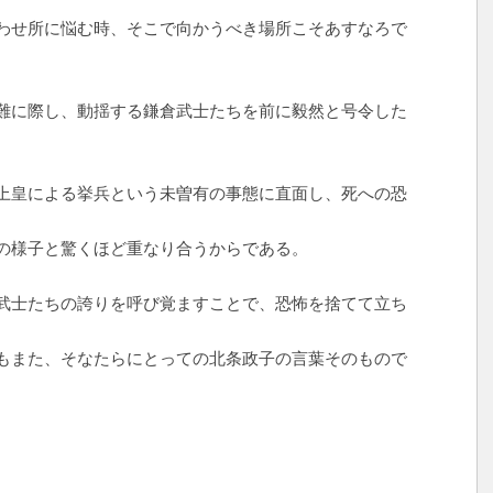
わせ所に悩む時、そこで向かうべき場所こそあすなろで
難に際し、動揺する鎌倉武士たちを前に毅然と号令した
上皇による挙兵という未曽有の事態に直面し、死への恐
の様子と驚くほど重なり合うからである。
武士たちの誇りを呼び覚ますことで、恐怖を捨てて立ち
もまた、そなたらにとっての北条政子の言葉そのもので