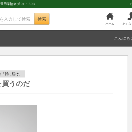
用業協会 第011-1393
検索
ホーム
あすな
こんにち
の「我に続け」
を買うのだ