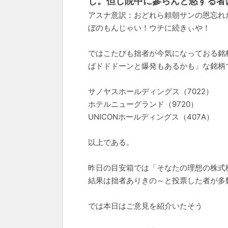
し。但し院中に參らんと慾する者
アスナ意訳：おどれら頼朝サンの恩忘れ
ぼのもんじゃい！ウチに続きぃや！
ではこたびも拙者が今気になっておる銘
ばドドドーンと爆発もあるかも」な銘柄
サノヤスホールディングス（7022）
ホテルニューグランド（9720）
UNICONホールディングス（407A）
以上である。
昨日の目安箱では「そなたの理想の株式
結果は拙者ありきの～と投票した者が多
では本日はご意見を紹介いたそう