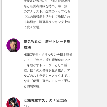
者が多い当社の中で個人投資家目
線と経営者目線を持つ、唯一無二
のアナリスト。企業のトップなら
ではの情報網を活かして発掘され
る銘柄は、騰落率ランキング上位
に度々登場。
億男Ｗ直伝 勝利トレード攻
略法
HSBC証券・メリルリンチ日本証券
にて、12年半に渡り億単位のマネ
ーを動かすトレーダーとして活
躍。数々の大暴落を生き抜き、ア
ルゴのストラテジーメイクまでこ
なす【億男】直伝のトレード手法
と個別銘柄。
女株将軍アスナの「我に続
け」