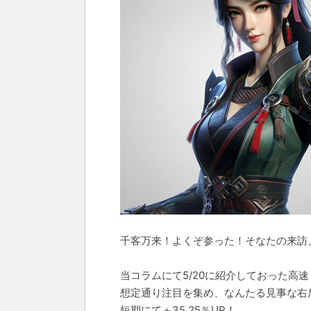
千客万来！よくぞ参った！そなたの来訪
当コラムにて5/20に紹介しておった高速
想定通り注目を集め、なんたる見事な右
短期にて＋35.25％UP！