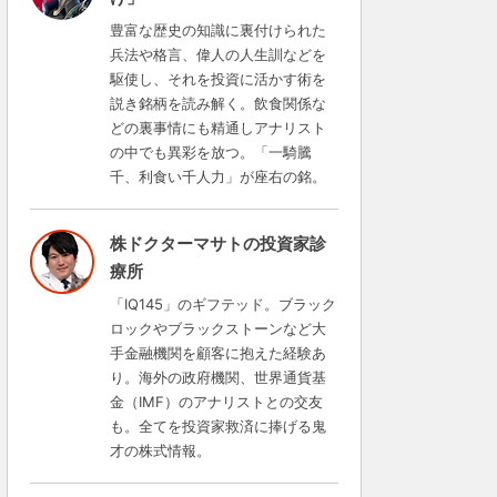
豊富な歴史の知識に裏付けられた
兵法や格言、偉人の人生訓などを
駆使し、それを投資に活かす術を
説き銘柄を読み解く。飲食関係な
どの裏事情にも精通しアナリスト
の中でも異彩を放つ。「一騎騰
千、利食い千人力」が座右の銘。
株ドクターマサトの投資家診
療所
「IQ145」のギフテッド。ブラック
ロックやブラックストーンなど大
手金融機関を顧客に抱えた経験あ
り。海外の政府機関、世界通貨基
金（IMF）のアナリストとの交友
も。全てを投資家救済に捧げる鬼
才の株式情報。