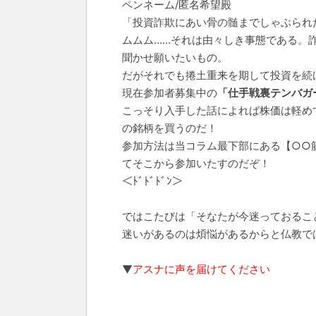
ペンネーム/匿名希望殿
「投資詐欺にあい骨の髄までしゃぶられ
ムムム……それは由々しき事態である。
聞かせ願いたいもの。
だがそれでも捲土重来を期して投資を続
現在参加者募集中の
「仕手戦裏テンバガ
こっそり入手した話によれば株価は軽め
の銘柄を買うのだ！
参加方法は当コラム最下部にある【○○
てそこから参加いたすのだぞ！
＜ﾄﾞﾄﾞﾄﾞﾝ＞
ではこたびは「そなたが今迷っておるこ
迷いがあるのは煩悩があるからと仏教で
▼
アスナに声を届けてください