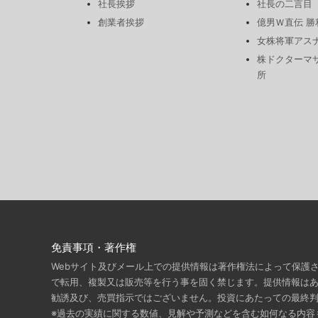
社長挨拶
社長の二言目
創業者挨拶
億男Ｗ直伝 
女株将軍アス
株ドクターマ
所
免責事項・著作権
Webサイト及びメール上での提供情報は著作権法によって保護
で転用、複製又は販売等を行う事を固く禁じます。提供情報は
勧誘及び、売買指示ではございません。投資にあたっての最終
※過去の実績に関する数値、見解や予測などを含む如何なる内容