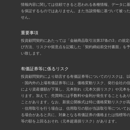
情報内容に関しては信頼できると思われる各種情報、データに
を保証するものではありません。また当該情報に基づいて被っ
せん。
重要事項
投資顧問契約にあたっては「金融商品取引法第37条の3」の規
び方法、リスクや留意点を記載した「契約締結前交付書面」を
い致します。
有価証券等に係るリスク
投資顧問契約により助言する有価証券等についてのリスクは、
・国内外の上場有価証券等には、価格変動リスク、発行会社の
により資産価額が下落し、元本割れ（元本欠損リスク）や元本
ります。加えて、売買時には手数料や金利が発生することもあ
ことがあります。なお、新規公開株式は特に価格変動リスクが
・信用取引を行う場合は、信用取引の額が当該取引等について
る場合があると共に、対象となる有価証券の価格または指標等
等の額を上回るおそれ（元本超過損リスク）があります。