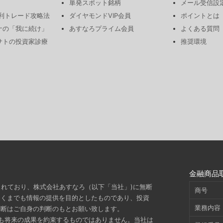
単発スポット銘柄
メール受信設
勝利トレード攻略法
ダイヤモンドVIP会員
ポイントとは
ナの「我に続け」
あすなろプライム会員
よくある質問
サトの投資家診療
推奨環境
金融商品
されており、株式会社あすなろ（以下「当社」)に無断
商号
あくまでも情報の提供を目的としたものであり、投資
業務内容
判断はご自身の判断のもとお願い致します。
も将来の成果を約束するものではありません。当社は