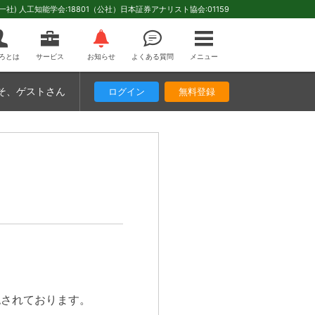
(一社) 人工知能学会:18801（公社）日本証券アナリスト協会:01159
ろとは
サービス
お知らせ
よくある質問
メニュー
そ
、ゲストさん
ログイン
無料登録
認されております。