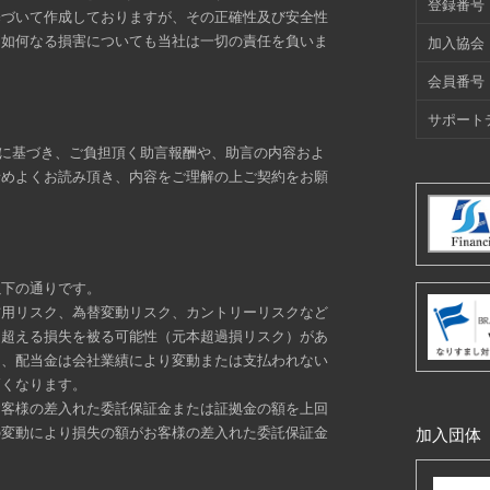
登録番号
基づいて作成しておりますが、その正確性及び安全性
た如何なる損害についても当社は一切の責任を負いま
加入協会
会員番号
サポート
定に基づき、ご負担頂く助言報酬や、助言の内容およ
予めよくお読み頂き、内容をご理解の上ご契約をお願
以下の通りです。
信用リスク、為替変動リスク、カントリーリスクなど
を超える損失を被る可能性（元本超過損リスク）があ
り、配当金は会社業績により変動または支払われない
高くなります。
お客様の差入れた委託保証金または証拠金の額を上回
の変動により損失の額がお客様の差入れた委託保証金
加入団体