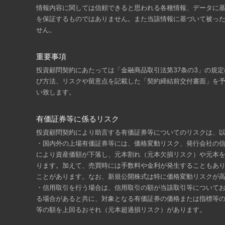
情報内容に関しては信頼できると思われる各種情報、データに
を保証するものではありません。また当該情報に基づいて被っ
せん。
重要事項
投資顧問契約にあたっては「金融商品取引法第37条の3」の規
び方法、リスクや留意点を記載した「契約締結前交付書面」を
い致します。
有価証券等に係るリスク
投資顧問契約により助言する有価証券等についてのリスクは、
・国内外の上場有価証券等には、価格変動リスク、発行会社の
により資産価額が下落し、元本割れ（元本欠損リスク）や元本
ります。加えて、売買時には手数料や金利が発生することもあ
ことがあります。なお、新規公開株式は特に価格変動リスクが
・信用取引を行う場合は、信用取引の額が当該取引等について
る場合があると共に、対象となる有価証券の価格または指標等
等の額を上回るおそれ（元本超過損リスク）があります。