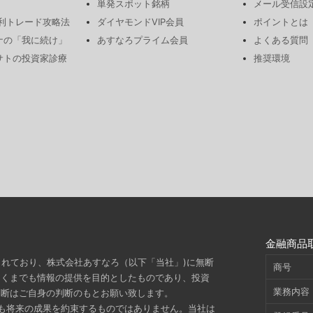
単発スポット銘柄
メール受信設
勝利トレード攻略法
ダイヤモンドVIP会員
ポイントとは
ナの「我に続け」
あすなろプライム会員
よくある質問
サトの投資家診療
推奨環境
金融商品
されており、株式会社あすなろ（以下「当社」)に無断
商号
あくまでも情報の提供を目的としたものであり、投資
業務内容
判断はご自身の判断のもとお願い致します。
も将来の成果を約束するものではありません。当社は