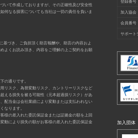
登録番号
基づいて作成しておりますが、その正確性及び安全性
た如何なる損害についても当社は一切の責任を負いま
加入協会
会員番号
サポート
定に基づき、ご負担頂く助言報酬や、助言の内容およ
予めよくお読み頂き、内容をご理解の上ご契約をお願
以下の通りです。
信用リスク、為替変動リスク、カントリーリスクなど
を超える損失を被る可能性（元本超過損リスク）があ
り、配当金は会社業績により変動または支払われない
高くなります。
お客様の差入れた委託保証金または証拠金の額を上回
の変動により損失の額がお客様の差入れた委託保証金
加入団体