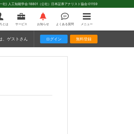
(一社) 人工知能学会:18801（公社）日本証券アナリスト協会:01159
ろとは
サービス
お知らせ
よくある質問
メニュー
は
、ゲストさん
ログイン
無料登録