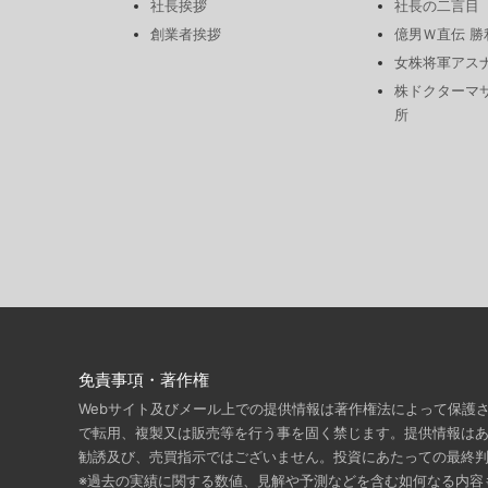
社長挨拶
社長の二言目
創業者挨拶
億男Ｗ直伝 
女株将軍アス
株ドクターマ
所
免責事項・著作権
Webサイト及びメール上での提供情報は著作権法によって保護
で転用、複製又は販売等を行う事を固く禁じます。提供情報は
勧誘及び、売買指示ではございません。投資にあたっての最終
※過去の実績に関する数値、見解や予測などを含む如何なる内容