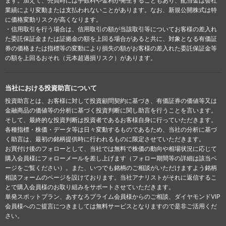
ます。加えて、売買時には手数料や金利が発生することもあり、配当金は会社
業績により変動または支払われないことがあります。なお、新規公開株式は特
に価格変動リスクが高くなります。
・信用取引を行う場合は、信用取引の額が当該取引等についてお客様の差入れ
た委託保証金または証拠金の額を上回る場合があると共に、対象となる有価証
券の価格または指標等の変動により損失の額がお客様の差入れた委託保証金等
の額を上回るおそれ（元本超過損リスク）があります。
当社における投資助言について
投資助言とは、お客様に対して投資顧問契約に基づき、有価証券の価値等又は
金融商品の価値等の分析に基づく投資判断に関し助言を行うことを言います。
そして、最終的な投資判断は投資者であるお客様自身に行っていただきます。
各種指標・株価・データ等は日々変動するものであるため、当社の分析に基づ
く助言は、最初の銘柄提供時に行われるものに限定させていただきます。
お買付け後のフォローとして、当社では無料で株価の動向や相場状況に応じて
購入会員様にフォローメールを差し上げます（フォロー期間等の詳細は該当ペ
ージをご覧ください）。また、いつでも銘柄のご相談がいただけますよう銘柄
相談フォームのページを設けております。当社アナリストがそれに返信するこ
とで購入会員様のお取り組みをサポートさせていただきます。
単発スポットプラン、あすなろプライム会員様からのご相談、ダイヤモンドVIP
会員様へのご提言につきましては無料サービスとなりますので是非ご活用くだ
さい。