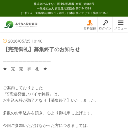
株式会社あすなろ 関東財務局長(金商) 第686号
一般社団法人 資産運用業協会 第011-1393
(一社) 人工知能学会:18801（公社）日本証券アナリスト協会:01159
無料登録
ログイン
メニュー
2026/05/25 10:40
【完売御礼】募集終了のお知らせ
￣￣￣￣￣￣￣￣￣￣￣￣
★ 完 売 御 礼 ★
＿＿＿＿＿＿＿＿＿＿＿＿
ご案内しておりました
『S高連発狙いバイオ銘柄』は、
お申込み枠が満了となり【募集終了】いたしました。
多数のお申込みを頂き、心より御礼申し上げます。
今回ご参加いただけなかった方につきましては、