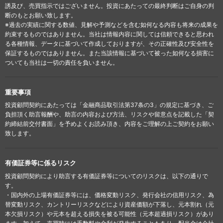
誘及び、売買指示ではございません。投資にあたっての最終判断はご自身の判
断のもとお願い致します。
※過去の実績に関する数値、見解や予測などを含む如何なる内容も将来の成果を
約束するものではありません。当社は情報内容に関しては信頼できると思われ
る各種情報、データに基づいて作成しておりますが、その正確性及び安全性を
保証するものではありません。また当該情報に基づいて被った如何なる損害に
ついても当社は一切の責任を負いません。
重要事項
投資顧問契約にあたっては「金融商品取引法第37条の3」の規定に基づき、ご
負担頂く助言報酬や、助言の内容および方法、リスクや留意点を記載した「契
約締結前交付書面」を予めよくお読み頂き、内容をご理解の上ご契約をお願い
致します。
有価証券等に係るリスク
投資顧問契約により助言する有価証券等についてのリスクは、以下の通りで
す。
・国内外の上場有価証券等には、価格変動リスク、発行会社の信用リスク、為
替変動リスク、カントリーリスクなどにより資産価額が下落し、元本割れ（元
本欠損リスク）や元本を超える損失を被る可能性（元本超過損リスク）があり