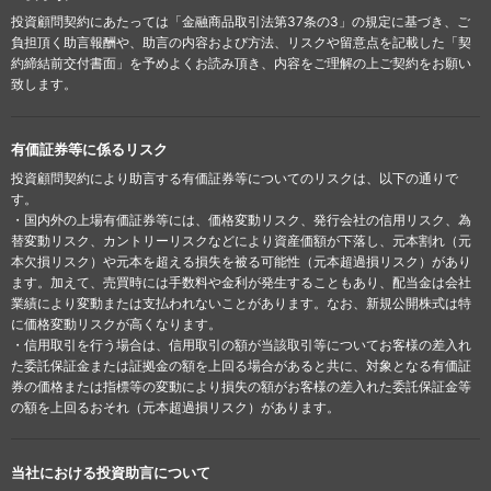
投資顧問契約にあたっては「金融商品取引法第37条の3」の規定に基づき、ご
負担頂く助言報酬や、助言の内容および方法、リスクや留意点を記載した「契
約締結前交付書面」を予めよくお読み頂き、内容をご理解の上ご契約をお願い
致します。
有価証券等に係るリスク
投資顧問契約により助言する有価証券等についてのリスクは、以下の通りで
す。
・国内外の上場有価証券等には、価格変動リスク、発行会社の信用リスク、為
替変動リスク、カントリーリスクなどにより資産価額が下落し、元本割れ（元
本欠損リスク）や元本を超える損失を被る可能性（元本超過損リスク）があり
ます。加えて、売買時には手数料や金利が発生することもあり、配当金は会社
業績により変動または支払われないことがあります。なお、新規公開株式は特
に価格変動リスクが高くなります。
・信用取引を行う場合は、信用取引の額が当該取引等についてお客様の差入れ
た委託保証金または証拠金の額を上回る場合があると共に、対象となる有価証
券の価格または指標等の変動により損失の額がお客様の差入れた委託保証金等
の額を上回るおそれ（元本超過損リスク）があります。
当社における投資助言について