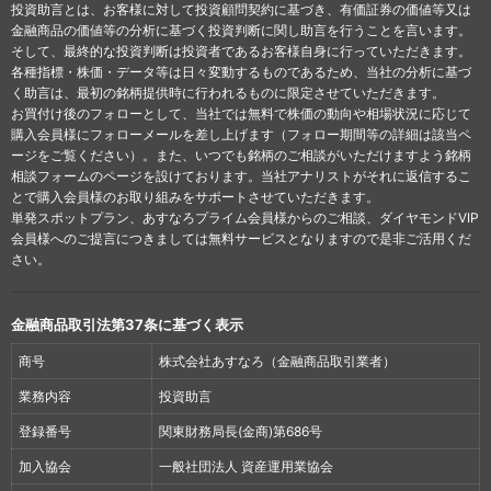
投資助言とは、お客様に対して投資顧問契約に基づき、有価証券の価値等又は
金融商品の価値等の分析に基づく投資判断に関し助言を行うことを言います。
そして、最終的な投資判断は投資者であるお客様自身に行っていただきます。
各種指標・株価・データ等は日々変動するものであるため、当社の分析に基づ
く助言は、最初の銘柄提供時に行われるものに限定させていただきます。
お買付け後のフォローとして、当社では無料で株価の動向や相場状況に応じて
購入会員様にフォローメールを差し上げます（フォロー期間等の詳細は該当ペ
ージをご覧ください）。また、いつでも銘柄のご相談がいただけますよう銘柄
相談フォームのページを設けております。当社アナリストがそれに返信するこ
とで購入会員様のお取り組みをサポートさせていただきます。
単発スポットプラン、あすなろプライム会員様からのご相談、ダイヤモンドVIP
会員様へのご提言につきましては無料サービスとなりますので是非ご活用くだ
さい。
金融商品取引法第37条に基づく表示
商号
株式会社あすなろ（金融商品取引業者）
業務内容
投資助言
登録番号
関東財務局長(金商)第686号
加入協会
一般社団法人 資産運用業協会