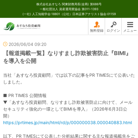
株式会社あすなろ 関東財務局長(金商) 第686号
一般社団法人 資産運用業協会 第011-1393
(一社) 人工知能学会:18801（公社）日本証券アナリスト協会:01159
無料登録
ログイン
メニュー
2026/06/04 09:20
【報道掲載一覧】なりすまし詐欺被害防止『BIMI』
を導入を公開
当社「あすなろ投資顧問」では以下の記事をPR TIMESにて公表いた
しました。
■ PR TIMES 公開情報
▼「あすなろ投資顧問、なりすまし詐欺被害防止に向けて、メール
セキュリティ強化の一環としてBIMIを導入」（2026年6月3日公
開）
https://prtimes.jp/main/html/rd/p/000000038.000040883.html
以下、PR TIMESにて公表した分析結果に関する主な報道掲載先をご