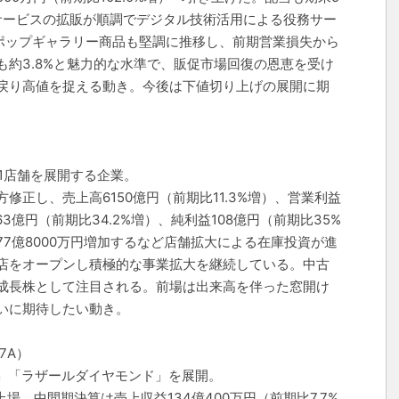
ITサービスの拡販が順調でデジタル技術活用による役務サー
。ポップギャラリー商品も堅調に推移し、前期営業損失から
約3.8%と魅力的な水準で、販促市場回復の恩恵を受け
戻り高値を捉える動き。今後は下値切り上げの展開に期
51店舗を展開する企業。
正し、売上高6150億円（前期比11.3%増）、営業利益
63億円（前期比34.2%増）、純利益108億円（前期比35%
7億8000万円増加するなど店舗拡大による在庫投資が進
店をオープンし積極的な事業拡大を継続している。中古
成長株として注目される。前場は出来高を伴った窓開け
いに期待したい動き。
7A）
MO」「ラザールダイヤモンド」を展開。
場。中間期決算は売上収益134億400万円（前期比7.7%