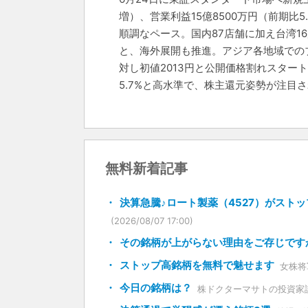
増）、営業利益15億8500万円（前期比
順調なペース。国内87店舗に加え台湾1
と、海外展開も推進。アジア各地域でのブ
対し初値2013円と公開価格割れスター
5.7%と高水準で、株主還元姿勢が注目
無料新着記事
決算急騰♪ロート製薬（4527）がストップ
(2026/08/07 17:00)
その銘柄が上がらない理由をご存じです
ストップ高銘柄を無料で魅せます
女株将
今日の銘柄は？
株ドクターマサトの投資家