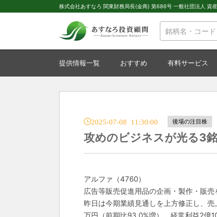
株式会社あすなろ 関東財務局長(金商) 第686号 一般社団法人 資産運
提供情報一覧
おすすめ
有料サービス
2025-07-08 11:30:00
後場の注目株
攻めのビジネスが光る3
アルファ（4760）
広告等販売促進用品の企画・製作・販売
昨日は今期業績見通しを上方修正し、売上高
万円（前期比93.0%増）、経常利益2億1