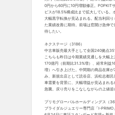
0円から60円に10円増額修正。POPK
ビスが18.5%構成比まで拡大している
大幅黒字転換が見込まれる。配当利回りも
た業績改善に期待。前場は窓開け急伸で
待したい。
ネクステージ（3186）
中古車販売最大手として全国240拠点3
こちらも昨日は今期業績見通しを大幅上方修
170億円（前期比31.3%増）、経常利益1
増）へ引き上げた。中間期の商品在庫が7
み、新規出店として読谷店、浜松志都呂
車需要を背景に、大幅増益が見込まれる
急騰。戻り売りをこなしながらの上値追
プリモグローバルホールディングス（36
ブライダルジュエリー専門店「I-PRI
6月24日に東証スタンダード市場へ新規上