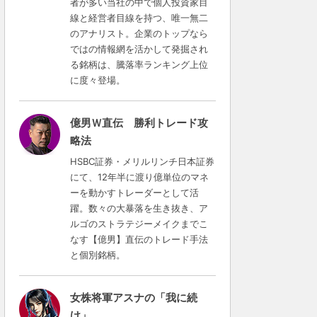
者が多い当社の中で個人投資家目
線と経営者目線を持つ、唯一無二
のアナリスト。企業のトップなら
ではの情報網を活かして発掘され
る銘柄は、騰落率ランキング上位
に度々登場。
億男Ｗ直伝 勝利トレード攻
略法
HSBC証券・メリルリンチ日本証券
にて、12年半に渡り億単位のマネ
ーを動かすトレーダーとして活
躍。数々の大暴落を生き抜き、ア
ルゴのストラテジーメイクまでこ
なす【億男】直伝のトレード手法
と個別銘柄。
女株将軍アスナの「我に続
け」