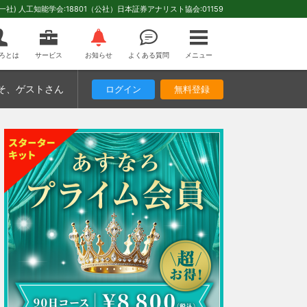
(一社) 人工知能学会:18801（公社）日本証券アナリスト協会:01159
ろとは
サービス
お知らせ
よくある質問
メニュー
そ
、ゲストさん
ログイン
無料登録