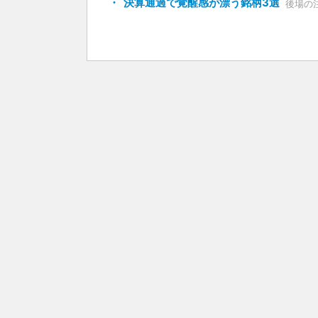
決算通過で覚醒感が漂う銘柄3選
後場の