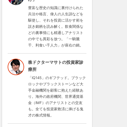
豊富な歴史の知識に裏付けられた
兵法や格言、偉人の人生訓などを
駆使し、それを投資に活かす術を
説き銘柄を読み解く。飲食関係な
どの裏事情にも精通しアナリスト
の中でも異彩を放つ。「一騎騰
千、利食い千人力」が座右の銘。
株ドクターマサトの投資家診
療所
「IQ145」のギフテッド。ブラック
ロックやブラックストーンなど大
手金融機関を顧客に抱えた経験あ
り。海外の政府機関、世界通貨基
金（IMF）のアナリストとの交友
も。全てを投資家救済に捧げる鬼
才の株式情報。