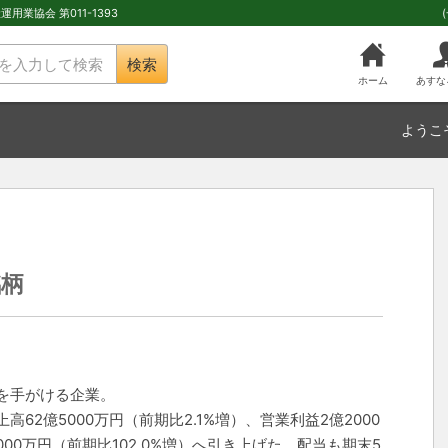
用業協会 第011-1393
検索
ホーム
あすな
ようこ
銘柄
を手がける企業。
62億5000万円（前期比2.1%増）、営業利益2億2000
000万円（前期比102.0%増）へ引き上げた。配当も期末5