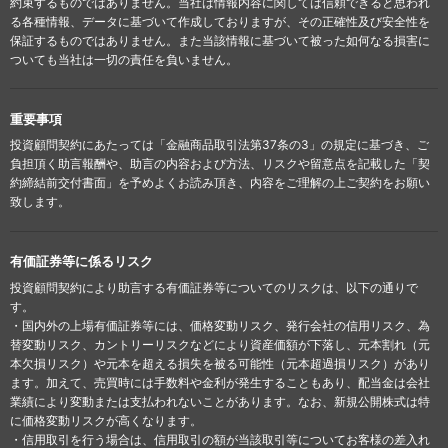
約束するものではありません。当社は情報内容に関しては信頼できると思われ
る各種情報、データに基づいて作成しておりますが、その正確性及び安全性を
保証するものではありません。また当該情報に基づいて被った如何なる損害に
ついても当社は一切の責任を負いません。
重要事項
投資顧問契約にあたっては「金融商品取引法第37条の3」の規定に基づき、ご
負担頂く助言報酬や、助言の内容および方法、リスクや留意点を記載した「契
約締結前交付書面」を予めよくお読み頂き、内容をご理解の上ご契約をお願い
致します。
有価証券等に係るリスク
投資顧問契約により助言する有価証券等についてのリスクは、以下の通りで
す。
・国内外の上場有価証券等には、価格変動リスク、発行会社の信用リスク、為
替変動リスク、カントリーリスクなどにより資産価額が下落し、元本割れ（元
本欠損リスク）や元本を超える損失を被る可能性（元本超過損リスク）があり
ます。加えて、売買時には手数料や金利が発生することもあり、配当金は会社
業績により変動または支払われないことがあります。なお、新規公開株式は特
に価格変動リスクが高くなります。
・信用取引を行う場合は、信用取引の額が当該取引等についてお客様の差入れ