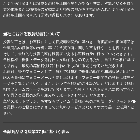
た委託保証金または証拠金の額を上回る場合があると共に、対象となる有価証
券の価格または指標等の変動により損失の額がお客様の差入れた委託保証金等
の額を上回るおそれ（元本超過損リスク）があります。
当社における投資助言について
投資助言とは、お客様に対して投資顧問契約に基づき、有価証券の価値等又は
金融商品の価値等の分析に基づく投資判断に関し助言を行うことを言います。
そして、最終的な投資判断は投資者であるお客様自身に行っていただきます。
各種指標・株価・データ等は日々変動するものであるため、当社の分析に基づ
く助言は、最初の銘柄提供時に行われるものに限定させていただきます。
お買付け後のフォローとして、当社では無料で株価の動向や相場状況に応じて
購入会員様にフォローメールを差し上げます（フォロー期間等の詳細は該当ペ
ージをご覧ください）。また、いつでも銘柄のご相談がいただけますよう銘柄
相談フォームのページを設けております。当社アナリストがそれに返信するこ
とで購入会員様のお取り組みをサポートさせていただきます。
単発スポットプラン、あすなろプライム会員様からのご相談、ダイヤモンドVIP
会員様へのご提言につきましては無料サービスとなりますので是非ご活用くだ
さい。
金融商品取引法第37条に基づく表示