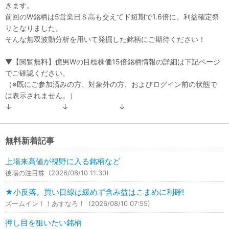
きます。
前回のW銘柄は5営業日Ｓ高も交えてド短期で1.6倍に。利益確定祭
りとなりました。
そんな無双波動分析を用いて発掘した銘柄にご期待ください！
▼【閲覧無料】億男Wの目標株価15倍銘柄情報の詳細は下記ページ
でご確認ください。
（※既にご参加済みの方、対象外の方、およびログイン前の状態で
は表示されません。）
↓ ↓ ↓
無料新着記事
上場来高値が視野に入る銘柄など
後場の注目株
(2026/08/10 11:30)
★小反落。買い目線は緩めず含み益はこまめに利確!
ズームイン！！あすなろ！
(2026/08/10 07:55)
押し目を狙いたい銘柄