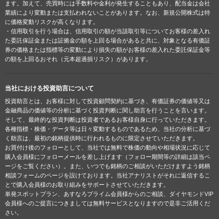
ます。加えて、売買時には手数料や金利が発生することもあり、配当金は会社
業績により変動または支払われないことがあります。なお、新規公開株式は特
に価格変動リスクが高くなります。
・信用取引を行う場合は、信用取引の額が当該取引等についてお客様の差入れ
た委託保証金または証拠金の額を上回る場合があると共に、対象となる有価証
券の価格または指標等の変動により損失の額がお客様の差入れた委託保証金等
の額を上回るおそれ（元本超過損リスク）があります。
当社における投資助言について
投資助言とは、お客様に対して投資顧問契約に基づき、有価証券の価値等又は
金融商品の価値等の分析に基づく投資判断に関し助言を行うことを言います。
そして、最終的な投資判断は投資者であるお客様自身に行っていただきます。
各種指標・株価・データ等は日々変動するものであるため、当社の分析に基づ
く助言は、最初の銘柄提供時に行われるものに限定させていただきます。
お買付け後のフォローとして、当社では無料で株価の動向や相場状況に応じて
購入会員様にフォローメールを差し上げます（フォロー期間等の詳細は該当ペ
ージをご覧ください）。また、いつでも銘柄のご相談がいただけますよう銘柄
相談フォームのページを設けております。当社アナリストがそれに返信するこ
とで購入会員様のお取り組みをサポートさせていただきます。
単発スポットプラン、あすなろプライム会員様からのご相談、ダイヤモンドVIP
会員様へのご提言につきましては無料サービスとなりますので是非ご活用くだ
さい。