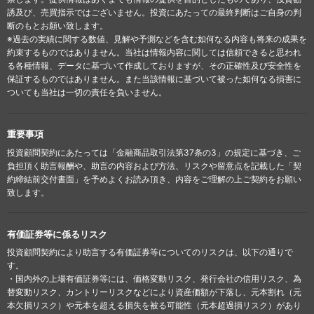
誘及び、売買指示ではございません。投資にあたっての最終判断はご自身の判
断のもとお願い致します。
※過去の実績に関する数値、見解や予測などを含む如何なる内容も将来の成果を
約束するものではありません。当社は情報内容に関しては信頼できると思われ
る各種情報、データに基づいて作成しておりますが、その正確性及び安全性を
保証するものではありません。また当該情報に基づいて被った如何なる損害に
ついても当社は一切の責任を負いません。
重要事項
投資顧問契約にあたっては「金融商品取引法第37条の3」の規定に基づき、ご
負担頂く助言報酬や、助言の内容および方法、リスクや留意点を記載した「契
約締結前交付書面」を予めよくお読み頂き、内容をご理解の上ご契約をお願い
致します。
有価証券等に係るリスク
投資顧問契約により助言する有価証券等についてのリスクは、以下の通りで
す。
・国内外の上場有価証券等には、価格変動リスク、発行会社の信用リスク、為
替変動リスク、カントリーリスクなどにより資産価額が下落し、元本割れ（元
本欠損リスク）や元本を超える損失を被る可能性（元本超過損リスク）があり