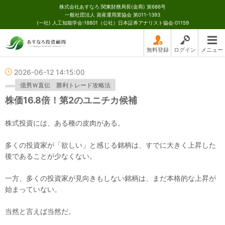
株式会社あすなろ 関東財務局長(金商) 第686号
一般社団法人 資産運用業協会 第011-1393
(一社) 人工知能学会:18801（公社）日本証券アナリスト協会:01159
無料登録
ログイン
メニュー
2026-06-12 14:15:00
億男Ｗ直伝 勝利トレード攻略法
株価16.8倍！第2のユニチカ候補
株式投資には、ある種の皮肉がある。
多くの投資家が「欲しい」と感じる銘柄は、すでに大きく上昇した
後であることが少なくない。
一方、多くの投資家が見向きもしない銘柄は、まだ本格的な上昇が
始まっていない。
当然と言えば当然だ。