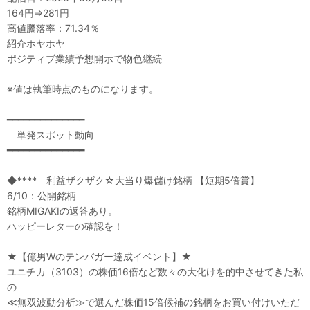
164円⇒281円
高値騰落率：71.34％
紹介ホヤホヤ
ポジティブ業績予想開示で物色継続
※値は執筆時点のものになります。
━━━━━━━━━━━━━━
単発スポット動向
━━━━━━━━━━━━━━
◆**** 利益ザクザク☆大当り爆儲け銘柄 【短期5倍賞】
6/10：公開銘柄
銘柄MIGAKIの返答あり。
ハッピーレターの確認を！
★【億男Wのテンバガー達成イベント】★
ユニチカ（3103）の株価16倍など数々の大化けを的中させてきた私
の
≪無双波動分析≫で選んだ株価15倍候補の銘柄をお買い付けいただ