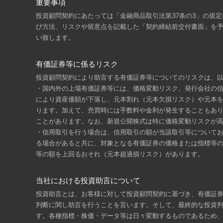
重要事項
投資顧問契約にあたっては「金融商品取引法第37条の3」の規
び方法、リスクや留意点を記載した「契約締結前交付書面」を
い致します。
有価証券等に係るリスク
投資顧問契約により助言する有価証券等についてのリスクは、
・国内外の上場有価証券等には、価格変動リスク、発行会社の
により資産価額が下落し、元本割れ（元本欠損リスク）や元本
ります。加えて、売買時には手数料や金利が発生することもあ
ことがあります。なお、新規公開株式は特に価格変動リスクが
・信用取引を行う場合は、信用取引の額が当該取引等について
る場合があると共に、対象となる有価証券の価格または指標等
等の額を上回るおそれ（元本超過損リスク）があります。
当社における投資助言について
投資助言とは、お客様に対して投資顧問契約に基づき、有価証
判断に関し助言を行うことを言います。そして、最終的な投資
す。各種指標・株価・データ等は日々変動するものであるため