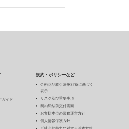
ド
規約・ポリシーなど
金融商品取引法第37条に基づく
表示
リスク及び重要事項
定ガイド
契約締結前交付書面
お客様本位の業務運営方針
個人情報保護方針
反社会的勢力に対する基本方針