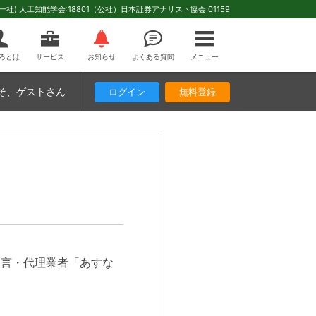
(一社) 人工知能学会:18801（公社）日本証券アナリスト協会:01159
ろとは
サービス
お知らせ
よくある質問
メニュー
そ
、ゲストさん
ログイン
無料登録
助言・代理業者「あすな