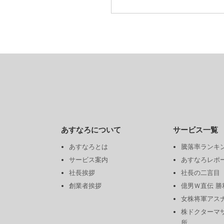
あすなろについて
サービス一覧
あすなろとは
騰落率ランキ
サービス案内
あすなろレポ
社長挨拶
社長の二言目
創業者挨拶
億男Ｗ直伝 
女株将軍アス
株ドクターマ
所