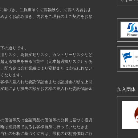
サポート
定に基づき、ご負担頂く助言報酬や、助言の内容およ
予めよくお読み頂き、内容をご理解の上ご契約をお願
以下の通りです。
信用リスク、為替変動リスク、カントリーリスクなど
を超える損失を被る可能性（元本超過損リスク）があ
り、配当金は会社業績により変動または支払われない
高くなります。
お客様の差入れた委託保証金または証拠金の額を上回
の変動により損失の額がお客様の差入れた委託保証金
加入団体
券の価値等又は金融商品の価値等の分析に基づく投資
判断は投資者であるお客様自身に行っていただきま
、当社の分析に基づく助言は、最初の銘柄提供時に行