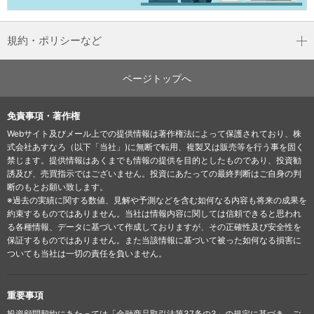
規約・ポリシーなど
ページトップへ
免責事項・著作権
Webサイト及びメール上での提供情報は著作権法によって保護されており、株
式会社あすなろ（以下「当社」)に無断で転用、複製又は販売等を行う事を固く
禁じます。提供情報はあくまでも情報の提供を目的としたものであり、投資勧
誘及び、売買指示ではございません。投資にあたっての最終判断はご自身の判
断のもとお願い致します。
※過去の実績に関する数値、見解や予測などを含む如何なる内容も将来の成果を
約束するものではありません。当社は情報内容に関しては信頼できると思われ
る各種情報、データに基づいて作成しておりますが、その正確性及び安全性を
保証するものではありません。また当該情報に基づいて被った如何なる損害に
ついても当社は一切の責任を負いません。
重要事項
投資顧問契約にあたっては「金融商品取引法第37条の3」の規定に基づき、ご