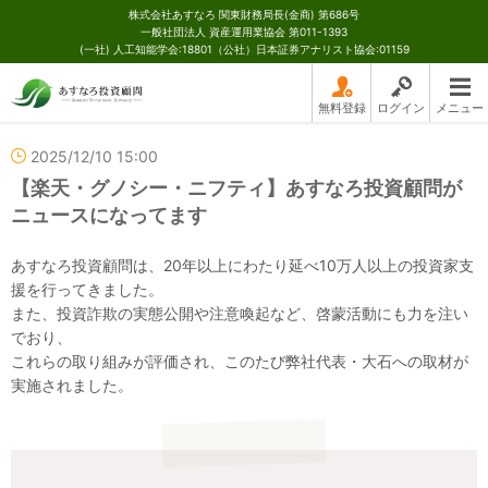
株式会社あすなろ 関東財務局長(金商) 第686号
一般社団法人 資産運用業協会 第011-1393
(一社) 人工知能学会:18801（公社）日本証券アナリスト協会:01159
無料登録
ログイン
メニュー
2025/12/10 15:00
【楽天・グノシー・ニフティ】あすなろ投資顧問が
ニュースになってます
あすなろ投資顧問は、20年以上にわたり延べ10万人以上の投資家支
援を行ってきました。
また、投資詐欺の実態公開や注意喚起など、啓蒙活動にも力を注い
でおり、
これらの取り組みが評価され、このたび弊社代表・大石への取材が
実施されました。