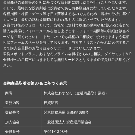
金融商品の価値等の分析に基づく投資判断に関し助言を行うことを言います。
そして、最終的な投資判断は投資者であるお客様自身に行っていただきます。
各種指標・株価・データ等は日々変動するものであるため、当社の分析に基づ
く助言は、最初の銘柄提供時に行われるものに限定させていただきます。
お買付け後のフォローとして、当社では無料で株価の動向や相場状況に応じて
購入会員様にフォローメールを差し上げます（フォロー期間等の詳細は該当ペ
ージをご覧ください）。また、いつでも銘柄のご相談がいただけますよう銘柄
相談フォームのページを設けております。当社アナリストがそれに返信するこ
とで購入会員様のお取り組みをサポートさせていただきます。
単発スポットプラン、あすなろプライム会員様からのご相談、ダイヤモンドVIP
会員様へのご提言につきましては無料サービスとなりますので是非ご活用くだ
さい。
金融商品取引法第37条に基づく表示
商号
株式会社あすなろ（金融商品取引業者）
業務内容
投資助言
登録番号
関東財務局長(金商)第686号
加入協会
一般社団法人 資産運用業協会
会員番号
第011-1393号