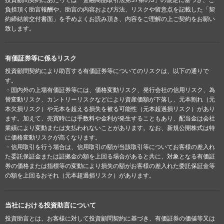
負担頂く助言報酬や、助言の内容および方法、リスクや留意点を記載した「契
約締結前交付書面」を予めよくお読み頂き、内容をご理解の上ご契約をお願い
致します。
有価証券等に係るリスク
投資顧問契約により助言する有価証券等についてのリスクは、以下の通りで
す。
・国内外の上場有価証券等には、価格変動リスク、発行会社の信用リスク、為
替変動リスク、カントリーリスクなどにより資産価額が下落し、元本割れ（元
本欠損リスク）や元本を超える損失を被る可能性（元本超過損リスク）があり
ます。加えて、売買時には手数料や金利が発生することもあり、配当金は会社
業績により変動または支払われないことがあります。なお、新規公開株式は特
に価格変動リスクが高くなります。
・信用取引を行う場合は、信用取引の額が当該取引等についてお客様の差入れ
た委託保証金または証拠金の額を上回る場合があると共に、対象となる有価証
券の価格または指標等の変動により損失の額がお客様の差入れた委託保証金等
の額を上回るおそれ（元本超過損リスク）があります。
当社における投資助言について
投資助言とは、お客様に対して投資顧問契約に基づき、有価証券の価値等又は