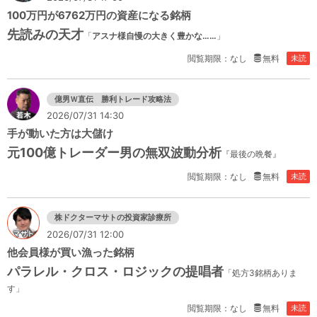
100万円が6762万円の資産になる銘柄
先読みの天才
「
アスナ様自慢の大きく豊かな……
」
閲覧期限：なし
無料
未読
億男Ｗ直伝 勝利トレード攻略法
2026/07/31 14:30
手が動いた方は大儲け
元100億トレーダー男の無双波動分析
『最後の晩餐』
閲覧期限：なし
無料
未読
株ドクターマサトの投資家診療所
2026/07/31 12:00
他会員様が買い漁った銘柄
パラレル・クロス・ロジックの提唱者
「処方3銘柄ありま
す」
閲覧期限：なし
無料
未読