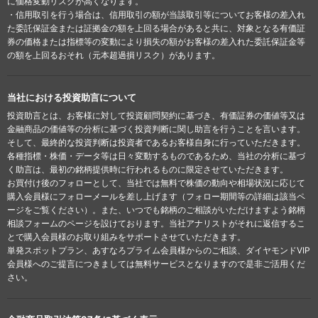
に価格変動リスクが高くなります。
・信用取引を行う場合は、信用取引の額が当該取引等についてお客様の差入れ
た委託保証金または証拠金の額を上回る場合があると共に、対象となる有価証
券の価格または指標等の変動により損失の額がお客様の差入れた委託保証金等
の額を上回るおそれ（元本超過損リスク）があります。
当社における投資助言について
投資助言とは、お客様に対して投資顧問契約に基づき、有価証券の価値等又は
金融商品の価値等の分析に基づく投資判断に関し助言を行うことを言います。
そして、最終的な投資判断は投資者であるお客様自身に行っていただきます。
各種指標・株価・データ等は日々変動するものであるため、当社の分析に基づ
く助言は、最初の銘柄提供時に行われるものに限定させていただきます。
お買付け後のフォローとして、当社では無料で株価の動向や相場状況に応じて
購入会員様にフォローメールを差し上げます（フォロー期間等の詳細は該当ペ
ージをご覧ください）。また、いつでも銘柄のご相談がいただけますよう銘柄
相談フォームのページを設けております。当社アナリストがそれに返信するこ
とで購入会員様のお取り組みをサポートさせていただきます。
単発スポットプラン、あすなろプライム会員様からのご相談、ダイヤモンドVIP
会員様へのご提言につきましては無料サービスとなりますので是非ご活用くだ
さい。