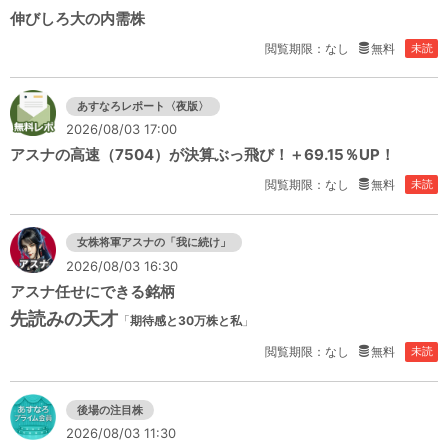
伸びしろ大の内需株
閲覧期限：なし
無料
未読
あすなろレポート〈夜版〉
2026/08/03 17:00
アスナの高速（7504）が決算ぶっ飛び！＋69.15％UP！
閲覧期限：なし
無料
未読
女株将軍アスナの「我に続け」
2026/08/03 16:30
アスナ任せにできる銘柄
先読みの天才
「
期待感と30万株と私
」
閲覧期限：なし
無料
未読
後場の注目株
2026/08/03 11:30