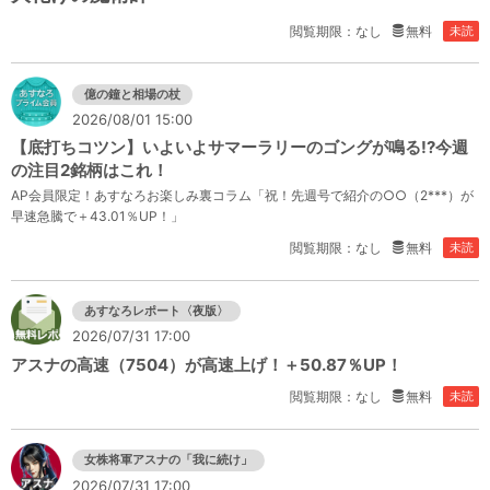
閲覧期限：なし
無料
未読
億の鐘と相場の杖
2026/08/01 15:00
【底打ちコツン】いよいよサマーラリーのゴングが鳴る!?今週
の注目2銘柄はこれ！
AP会員限定！あすなろお楽しみ裏コラム「祝！先週号で紹介の○○（2***）が
早速急騰で＋43.01％UP！」
閲覧期限：なし
無料
未読
あすなろレポート〈夜版〉
2026/07/31 17:00
アスナの高速（7504）が高速上げ！＋50.87％UP！
閲覧期限：なし
無料
未読
女株将軍アスナの「我に続け」
2026/07/31 17:00