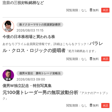
注目の三役好転銘柄など
閲覧期限：なし
無料
未読
株ドクターマサトの投資家診療所
2026/08/03 11:15
今後の日本株相場と買われる株
パラレ
あすなろプライム会員限定情報です。詳細はこちらをクリック！
ル・クロス・ロジックの提唱者
「処方3銘柄あります」
閲覧期限：なし
無料
未読
億男Ｗ直伝 勝利トレード攻略法
2026/08/03 09:00
億男W独立記念・特別写真集
元100億トレーダー男の無双波動分析
『アスナのアートブッ
ク』
閲覧期限：なし
無料
未読