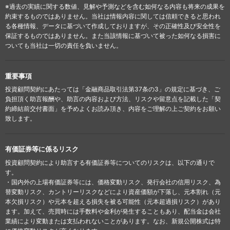
※過去の実績に関する数値、見解や予測などを含む如何なる内容も将来の成果を
約束するものではありません。当社は情報内容に関しては信頼できると思われ
る各種情報、データに基づいて作成しておりますが、その正確性及び安全性を
保証するものではありません。また当該情報に基づいて被った如何なる損害に
ついても当社は一切の責任を負いません。
重要事項
投資顧問契約にあたっては「金融商品取引法第37条の3」の規定に基づき、ご
負担頂く助言報酬や、助言の内容および方法、リスクや留意点を記載した「契
約締結前交付書面」を予めよくお読み頂き、内容をご理解の上ご契約をお願い
致します。
有価証券等に係るリスク
投資顧問契約により助言する有価証券等についてのリスクは、以下の通りで
す。
・国内外の上場有価証券等には、価格変動リスク、発行会社の信用リスク、為
替変動リスク、カントリーリスクなどにより資産価額が下落し、元本割れ（元
本欠損リスク）や元本を超える損失を被る可能性（元本超過損リスク）があり
ます。加えて、売買時には手数料や金利が発生することもあり、配当金は会社
業績により変動または支払われないことがあります。なお、新規公開株式は特