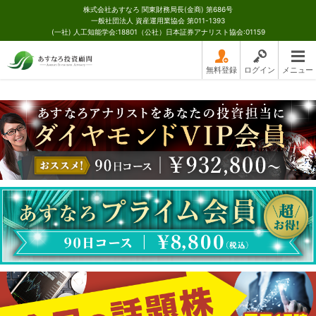
株式会社あすなろ 関東財務局長(金商) 第686号
一般社団法人 資産運用業協会 第011-1393
(一社) 人工知能学会:18801（公社）日本証券アナリスト協会:01159
無料登録
ログイン
メニュー