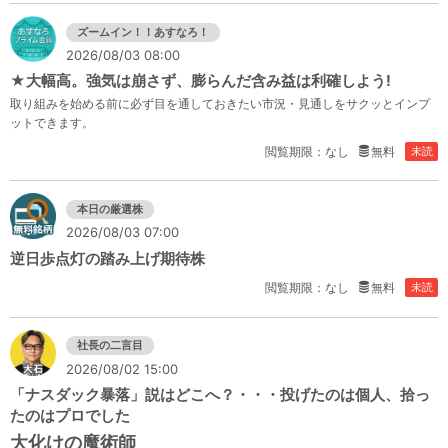
ズームイン！！あすなろ！
2026/08/03 08:00
★大幅高。強気は崩さず、膨らんだ含み益は利確しよう!
取り組みを始める前に必ず目を通しておきたい市況・見通しをサクッとインプ
ットできます。
閲覧期限：なし
無料
未読
本日の厳選株
2026/08/03 07:00
逆日歩点灯の踏み上げ期待株
閲覧期限：なし
無料
未読
社長の二言目
2026/08/02 15:00
「ナスダック暴落」説はどこへ？・・・投げたのは個人、拾っ
たのはプロでした
大化けの魔術師