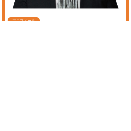
株 売るタイミング
株を売るタイミングでお悩みの方へ。あすなろ投資顧問では初心者の方
からプロの方まで、投資家の皆様に着実な資産の成長を促していき、最
善の銘柄選定、保有銘柄の相談を個人レベルでは難しい情報収集や分析
を経て会員様のニーズにあった投資情報をお届けしております。
株価の見方や情報収集、銘柄、売り時、急落、反発、暴騰でお悩みの
方、株の長期投資、短期投資、運用をお考えの方、株価の情報やチャー
ト、銘柄一覧、通知サービスをお探しの方、是非、当サイトのお試し無
料会員をご利用下さい。
株 売るタイミング