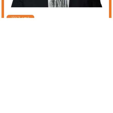
株式 サポート
株式のサポートに興味のある方へ。あすなろ投資顧問では初心者の方か
らプロの方まで、投資家の皆様に着実な資産の成長を促していき、最善
の銘柄選定、保有銘柄の相談を個人レベルでは難しい情報収集や分析を
経て会員様のニーズにあった投資情報をお届けしております。
株価の見方や情報収集、銘柄、売り時、急落、反発、暴騰でお悩みの
方、株の長期投資、短期投資、運用をお考えの方、株価の情報やチャー
ト、銘柄一覧、通知サービスをお探しの方、是非、当サイトのお試し無
料会員をご利用下さい。
株式 サポート