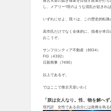
推古天皇の如き偉業を目指す政策が打ち
し、メアリー1世のような混乱が起きれ
いずれにせよ、我々は、この歴史的転換
高市氏だけでなく全体的に、拙者が本日
おこうぞ。
サンフロンティア不動産（8934）
FIG（4392）
日新商事（7490）
以上であるぞ。
ではここで推古天皇いわく
「朕は女人なり。性、物を解へず
現代訳 女性である自分には政務を執る