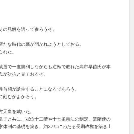
その見解を語って参ろうぞ。
新たな時代の幕が開かれようとしておる。
られた。
裁選で一度勝利しながらも逆転で敗れた高市早苗氏が本
氏が対抗と見ておるぞ。
性首相が誕生することになるであろう。
に刻むがよかろう。
古天皇を戴いた。
皇子と共に、冠位十二階や十七条憲法の制定、遣隋使の
家体制の基礎を築き、約37年にわたる長期政権を築き上