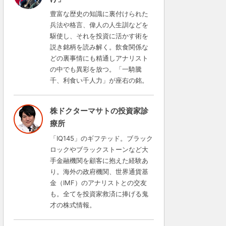
豊富な歴史の知識に裏付けられた
兵法や格言、偉人の人生訓などを
駆使し、それを投資に活かす術を
説き銘柄を読み解く。飲食関係な
どの裏事情にも精通しアナリスト
の中でも異彩を放つ。「一騎騰
千、利食い千人力」が座右の銘。
株ドクターマサトの投資家診
療所
「IQ145」のギフテッド。ブラック
ロックやブラックストーンなど大
手金融機関を顧客に抱えた経験あ
り。海外の政府機関、世界通貨基
金（IMF）のアナリストとの交友
も。全てを投資家救済に捧げる鬼
才の株式情報。