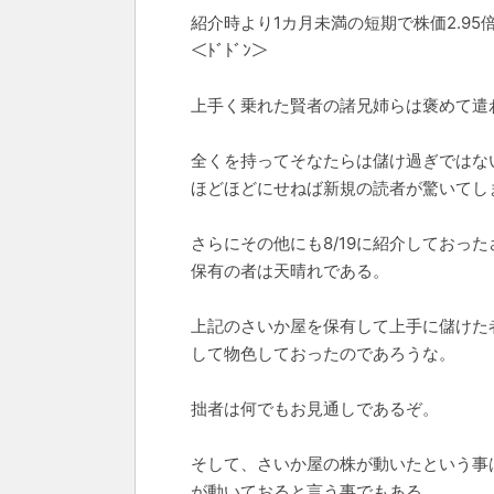
紹介時より1カ月未満の短期で株価2.95
＜ﾄﾞﾄﾞﾝ＞
上手く乗れた賢者の諸兄姉らは褒めて遣
全くを持ってそなたらは儲け過ぎではな
ほどほどにせねば新規の読者が驚いてし
さらにその他にも8/19に紹介しておっ
保有の者は天晴れである。
上記のさいか屋を保有して上手に儲けた
して物色しておったのであろうな。
拙者は何でもお見通しであるぞ。
そして、さいか屋の株が動いたという事
が動いておると言う事でもある。