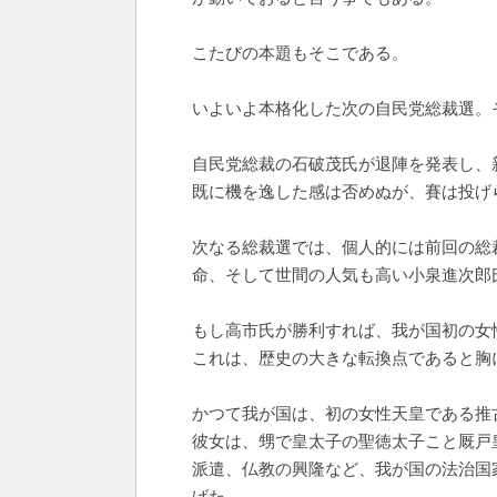
こたびの本題もそこである。
いよいよ本格化した次の自民党総裁選。
自民党総裁の石破茂氏が退陣を発表し、
既に機を逸した感は否めぬが、賽は投げ
次なる総裁選では、個人的には前回の総
命、そして世間の人気も高い小泉進次郎
もし高市氏が勝利すれば、我が国初の女
これは、歴史の大きな転換点であると胸
かつて我が国は、初の女性天皇である推
彼女は、甥で皇太子の聖徳太子こと厩戸
派遣、仏教の興隆など、我が国の法治国
げた。