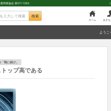
用業協会 第011-1393
検索
ホーム
あすな
ようこ
の「我に続け」
ストップ高である