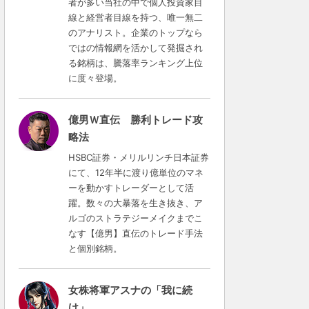
者が多い当社の中で個人投資家目
線と経営者目線を持つ、唯一無二
のアナリスト。企業のトップなら
ではの情報網を活かして発掘され
る銘柄は、騰落率ランキング上位
に度々登場。
億男Ｗ直伝 勝利トレード攻
略法
HSBC証券・メリルリンチ日本証券
にて、12年半に渡り億単位のマネ
ーを動かすトレーダーとして活
躍。数々の大暴落を生き抜き、ア
ルゴのストラテジーメイクまでこ
なす【億男】直伝のトレード手法
と個別銘柄。
女株将軍アスナの「我に続
け」