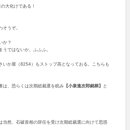
倍の大化けである！
わそうぞ。
いか？
まうではないか。ふふふ。
たさいか屋（8254）もストップ高となっておる。こちらも
者は、恐らくは次期総裁選を睨み
【小泉進次郎銘柄】
と
は当然、石破首相の辞任を受け次期総裁選に向けて思惑