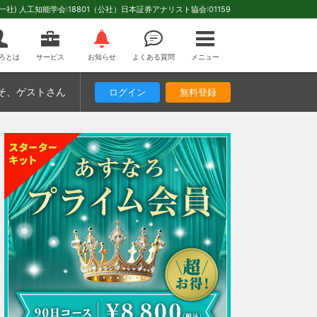
(一社) 人工知能学会:18801（公社）日本証券アナリスト協会:01159
ろとは
サービス
お知らせ
よくある質問
メニュー
そ
、ゲストさん
ログイン
無料登録