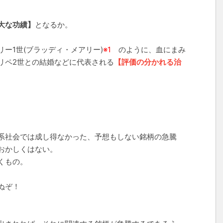
大な功績】
となるか。
ー1世(ブラッディ・メアリー)
※1
のように、血にまみ
リペ2世との結婚などに代表される
【評価の分かれる治
系社会では成し得なかった、予想もしない銘柄の急騰
おかしくはない。
くもの。
ぬぞ！