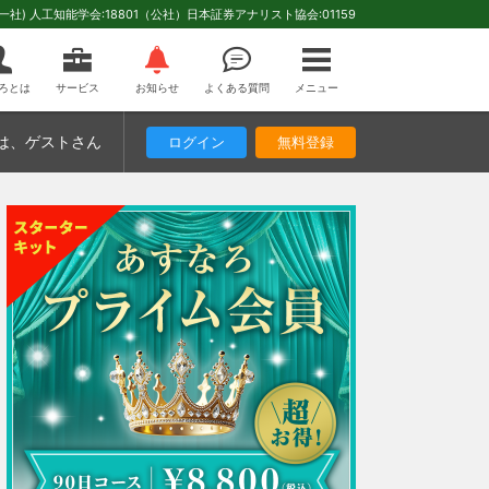
(一社) 人工知能学会:18801（公社）日本証券アナリスト協会:01159
ろとは
サービス
お知らせ
よくある質問
メニュー
は
、ゲストさん
ログイン
無料登録