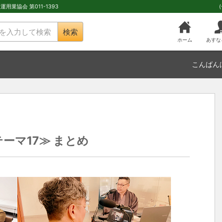
用業協会 第011-1393
検索
ホーム
あすな
こんばん
ーマ17≫ まとめ