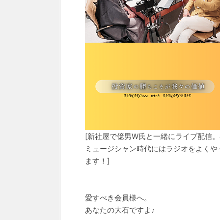
[新社屋で億男W氏と一緒にライブ配信。
ミュージシャン時代にはラジオをよくや
ます！]
愛すべき会員様へ。
あなたの大石ですよ♪