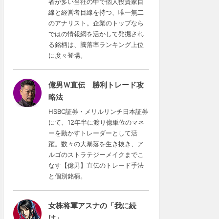
者が多い当社の中で個人投資家目
線と経営者目線を持つ、唯一無二
のアナリスト。企業のトップなら
ではの情報網を活かして発掘され
る銘柄は、騰落率ランキング上位
に度々登場。
億男Ｗ直伝 勝利トレード攻
略法
HSBC証券・メリルリンチ日本証券
にて、12年半に渡り億単位のマネ
ーを動かすトレーダーとして活
躍。数々の大暴落を生き抜き、ア
ルゴのストラテジーメイクまでこ
なす【億男】直伝のトレード手法
と個別銘柄。
女株将軍アスナの「我に続
け」