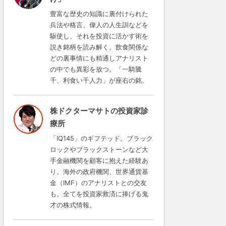
豊富な歴史の知識に裏付けられた
兵法や格言、偉人の人生訓などを
駆使し、それを投資に活かす術を
説き銘柄を読み解く。飲食関係な
どの裏事情にも精通しアナリスト
の中でも異彩を放つ。「一騎騰
千、利食い千人力」が座右の銘。
株ドクターマサトの投資家診
療所
「IQ145」のギフテッド。ブラック
ロックやブラックストーンなど大
手金融機関を顧客に抱えた経験あ
り。海外の政府機関、世界通貨基
金（IMF）のアナリストとの交友
も。全てを投資家救済に捧げる鬼
才の株式情報。