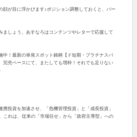
の顔が目に浮かびます♪ポジション調整しておくと、バー
みましょう。あすなろはコンテンツやレターで応援して
施中！最新の単発スポット銘柄【ド短期・プラチナスパ
。完売ペースにて、またしても増枠！それでも足りない
♪
連携投資を加速させ、「危機管理投資」と「成長投資」
た。これは、従来の「市場任せ」から「政府主導型」への