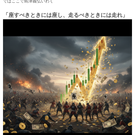
ではここで島津義弘いわく
「座すべきときには座し、走るべきときには走れ」