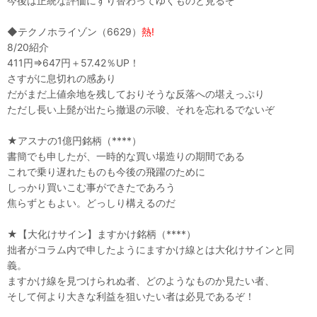
今後は正統な評価にすり替わってゆくものと見るぞ
◆テクノホライゾン（6629）
熱!
8/20紹介
411円⇒647円＋57.42％UP！
さすがに息切れの感あり
だがまだ上値余地を残しておりそうな反落への堪えっぷり
ただし長い上髭が出たら撤退の示唆、それを忘れるでないぞ
★アスナの1億円銘柄（****）
書簡でも申したが、一時的な買い場造りの期間である
これで乗り遅れたものも今後の飛躍のために
しっかり買いこむ事ができたであろう
焦らずともよい。どっしり構えるのだ
★【大化けサイン】ますかけ銘柄（****）
拙者がコラム内で申したようにますかけ線とは大化けサインと同
義。
ますかけ線を見つけられぬ者、どのようなものか見たい者、
そして何より大きな利益を狙いたい者は必見であるぞ！