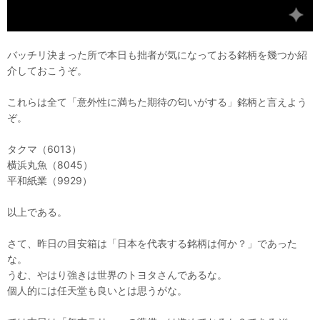
バッチリ決まった所で本日も拙者が気になっておる銘柄を幾つか紹
介しておこうぞ。
これらは全て「意外性に満ちた期待の匂いがする」銘柄と言えよう
ぞ。
タクマ（6013）
横浜丸魚（8045）
平和紙業（9929）
以上である。
さて、昨日の目安箱は「日本を代表する銘柄は何か？」であった
な。
うむ、やはり強きは世界のトヨタさんであるな。
個人的には任天堂も良いとは思うがな。