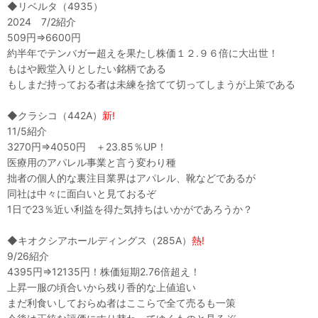
◆リベルタ（4935）
2024 7/2紹介
509円⇒6600円
約半年でテンバガー超えを果たし株価１２.９６倍に大出世！
もはや殿堂入りとしたい銘柄である
もしまだ持っておる者は未練を捨てて切ってしまうが上策である
◆クラシコ（442A）
新!
11/5紹介
3270円⇒4050円 ＋23.85％UP！
医療用のアパレル事業と言う変わり種
拙者の個人的な裏注目業界はアパレル、靴などであるが
同社は中々に面白いと見ておるぞ
1日で23％近い利益を得た気持ちはいかがであろうか？
◆キオクシアホールディングス（285A）
熱!
9/26紹介
4395円⇒12135円！株価短期2.76倍超え！
上昇一服の頃合いから残り香的な上値追い
まだ利食いしておらぬ者はここらで全て売るも一策