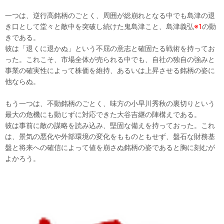
一つは、逆行高銘柄のごとく、周囲が総崩れとなる中でも島津の退
き口として堂々と敵中を突破し続けた鬼島津こと、島津義弘
※1
の動
きである。
彼は「退くに退かぬ」という不屈の意志と確固たる戦術を持ってお
った。これこそ、市場全体が売られる中でも、自社の独自の強みと
事業の確実性によって株価を維持、あるいは上昇させる銘柄の姿に
他ならぬ。
もう一つは、不動銘柄のごとく、味方の小早川秀秋の裏切りという
最大の危機にも動じずに対応できた大谷吉継の陣構えである。
彼は事前に敵の謀略を読み込み、堅固な備えを持っておった。これ
は、景気の悪化や外部環境の変化をもものともせず、盤石な財務基
盤と将来への確信によって値を崩さぬ銘柄の姿であると胸に刻むが
よかろう。