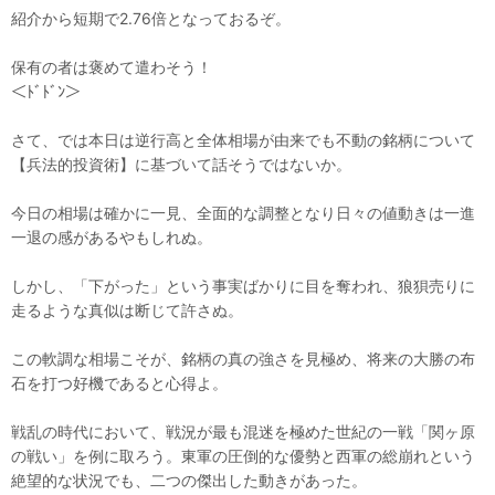
紹介から短期で2.76倍となっておるぞ。
保有の者は褒めて遣わそう！
＜ﾄﾞﾄﾞﾝ＞
さて、では本日は逆行高と全体相場が由来でも不動の銘柄について
【兵法的投資術】に基づいて話そうではないか。
今日の相場は確かに一見、全面的な調整となり日々の値動きは一進
一退の感があるやもしれぬ。
しかし、「下がった」という事実ばかりに目を奪われ、狼狽売りに
走るような真似は断じて許さぬ。
この軟調な相場こそが、銘柄の真の強さを見極め、将来の大勝の布
石を打つ好機であると心得よ。
戦乱の時代において、戦況が最も混迷を極めた世紀の一戦「関ヶ原
の戦い」を例に取ろう。東軍の圧倒的な優勢と西軍の総崩れという
絶望的な状況でも、二つの傑出した動きがあった。