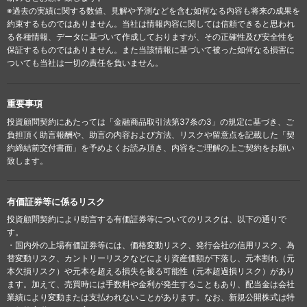
※過去の実績に関する数値、見解や予測などを含む如何なる内容も将来の成果を
約束するものではありません。当社は情報内容に関しては信頼できると思われ
る各種情報、データに基づいて作成しておりますが、その正確性及び安全性を
保証するものではありません。また当該情報に基づいて被った如何なる損害に
ついても当社は一切の責任を負いません。
重要事項
投資顧問契約にあたっては「金融商品取引法第37条の3」の規定に基づき、ご
負担頂く助言報酬や、助言の内容および方法、リスクや留意点を記載した「契
約締結前交付書面」を予めよくお読み頂き、内容をご理解の上ご契約をお願い
致します。
有価証券等に係るリスク
投資顧問契約により助言する有価証券等についてのリスクは、以下の通りで
す。
・国内外の上場有価証券等には、価格変動リスク、発行会社の信用リスク、為
替変動リスク、カントリーリスクなどにより資産価額が下落し、元本割れ（元
本欠損リスク）や元本を超える損失を被る可能性（元本超過損リスク）があり
ます。加えて、売買時には手数料や金利が発生することもあり、配当金は会社
業績により変動または支払われないことがあります。なお、新規公開株式は特