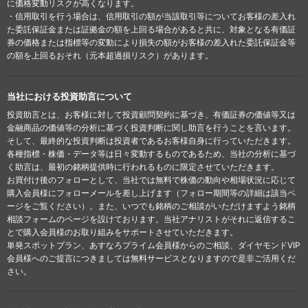
に価格変動リスクが高くなります。
・信用取引を行う場合は、信用取引の額が当該取引等についてお客様の差入れ
た委託保証金または証拠金の額を上回る場合があると共に、対象となる有価証
券の価格または指標等の変動により損失の額がお客様の差入れた委託保証金等
の額を上回るおそれ（元本超過損リスク）があります。
当社における投資助言について
投資助言とは、お客様に対して投資顧問契約に基づき、有価証券の価値等又は
金融商品の価値等の分析に基づく投資判断に関し助言を行うことを言います。
そして、最終的な投資判断は投資者であるお客様自身に行っていただきます。
各種指標・株価・データ等は日々変動するものであるため、当社の分析に基づ
く助言は、最初の銘柄提供時に行われるものに限定させていただきます。
お買付け後のフォローとして、当社では無料で株価の動向や相場状況に応じて
購入会員様にフォローメールを差し上げます（フォロー期間等の詳細は該当ペ
ージをご覧ください）。また、いつでも銘柄のご相談がいただけますよう銘柄
相談フォームのページを設けております。当社アナリストがそれに返信するこ
とで購入会員様のお取り組みをサポートさせていただきます。
単発スポットプラン、あすなろプライム会員様からのご相談、ダイヤモンドVIP
会員様へのご提言につきましては無料サービスとなりますので是非ご活用くだ
さい。