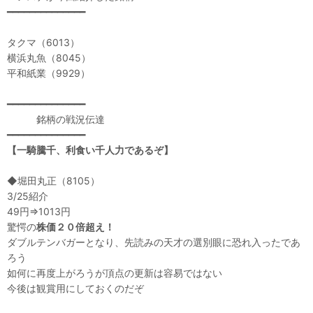
━━━━━━━━━━━━━━
タクマ（6013）
横浜丸魚（8045）
平和紙業（9929）
━━━━━━━━━━━━━━
銘柄の戦況伝達
━━━━━━━━━━━━━━
【一騎騰千、利食い千人力であるぞ】
◆堀田丸正（8105）
3/25紹介
49円⇒1013円
驚愕の
株価２０倍超え！
ダブルテンバガーとなり、先読みの天才の選別眼に恐れ入ったであ
ろう
如何に再度上がろうが頂点の更新は容易ではない
今後は観賞用にしておくのだぞ