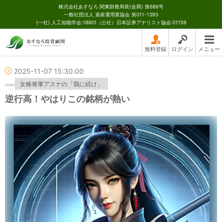
株式会社あすなろ 関東財務局長(金商) 第686号
一般社団法人 資産運用業協会 第011-1393
(一社) 人工知能学会:18801（公社）日本証券アナリスト協会:01159
無料登録
ログイン
メニュー
2025-11-07 15:30:00
女株将軍アスナの「我に続け」
逆行高！やはりこの銘柄が熱い