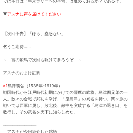
では本日は「年末ラリーへの準備」は進めておるか？であるぞ。
▼
アスナに声を届けてください
【次回予告】「ほら、蠱惑ない」
乞うご期待……
～ 言の駿馬で次回も駆けて参ろうぞ ～
アスナのおまけ註釈
※1
島津義弘（1535年-1619年）
戦国時代から江戸時代初期にかけての薩摩の武将。島津四兄弟の一
人。数々の合戦で武功を挙げ、「鬼島津」の異名を持つ。関ヶ原の
戦いでは西軍に属し、敗北後、敵中を突破する「島津の退き口」を
敢行し、その武名を天下に知らしめた。
━━━━━━━━━━━━━━
アスナが今回紹介した銘柄