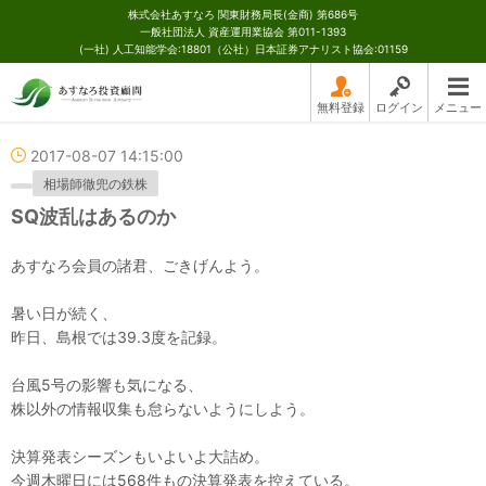
株式会社あすなろ 関東財務局長(金商) 第686号
一般社団法人 資産運用業協会 第011-1393
(一社) 人工知能学会:18801（公社）日本証券アナリスト協会:01159
無料登録
ログイン
メニュー
2017-08-07 14:15:00
相場師徹兜の鉄株
SQ波乱はあるのか
あすなろ会員の諸君、ごきげんよう。
暑い日が続く、
昨日、島根では39.3度を記録。
台風5号の影響も気になる、
株以外の情報収集も怠らないようにしよう。
決算発表シーズンもいよいよ大詰め。
今週木曜日には568件もの決算発表を控えている。