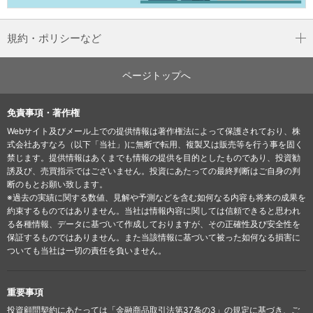
規約・ポリシーなど
ページトップへ
免責事項・著作権
Webサイト及びメール上での提供情報は著作権法によって保護されており、株
式会社あすなろ（以下「当社」)に無断で転用、複製又は販売等を行う事を固く
禁じます。提供情報はあくまでも情報の提供を目的としたものであり、投資勧
誘及び、売買指示ではございません。投資にあたっての最終判断はご自身の判
断のもとお願い致します。
※過去の実績に関する数値、見解や予測などを含む如何なる内容も将来の成果を
約束するものではありません。当社は情報内容に関しては信頼できると思われ
る各種情報、データに基づいて作成しておりますが、その正確性及び安全性を
保証するものではありません。また当該情報に基づいて被った如何なる損害に
ついても当社は一切の責任を負いません。
重要事項
投資顧問契約にあたっては「金融商品取引法第37条の3」の規定に基づき、ご