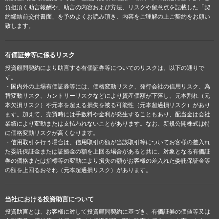
負担頂く助言報酬や、助言の内容および方法、リスクや留意点を記載した「契
約締結前交付書面」を予めよくお読み頂き、内容をご理解の上ご契約をお願い
致します。
有価証券等に係るリスク
投資顧問契約により助言する有価証券等についてのリスクは、以下の通りで
す。
・国内外の上場有価証券等には、価格変動リスク、発行会社の信用リスク、為
替変動リスク、カントリーリスクなどにより資産価額が下落し、元本割れ（元
本欠損リスク）や元本を超える損失を被る可能性（元本超過損リスク）があり
ます。加えて、売買時には手数料や金利が発生することもあり、配当金は会社
業績により変動または支払われないことがあります。なお、新規公開株式は特
に価格変動リスクが高くなります。
・信用取引を行う場合は、信用取引の額が当該取引等についてお客様の差入れ
た委託保証金または証拠金の額を上回る場合があると共に、対象となる有価証
券の価格または指標等の変動により損失の額がお客様の差入れた委託保証金等
の額を上回るおそれ（元本超過損リスク）があります。
当社における投資助言について
投資助言とは、お客様に対して投資顧問契約に基づき、有価証券の価値等又は