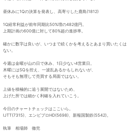
昼休みに1Qの決算を発表し、高寄りした鹿島(1812)
1Q経常利益が前年同期比50%増の482億円。
上期計画の600億に対して80%超の進捗率。
確かに数字は良いが、いつまで続くかを考えるとあまり買いたくは
ない。
今週は金曜が山の日で休み、1日少ない4営業日。
木曜にはSQを控え、一波乱あるかもしれないが、
そもそも無理して売買する局面ではない。
上値を積極的に追う展開ではないため、
上げた所では細かく利確を入れていこう。
今日のチャートチェックはここいら。
IJTT(7315)、エンビプロHD(5698)、新報国製鉄(5542)。
執筆 相場師 徹兜