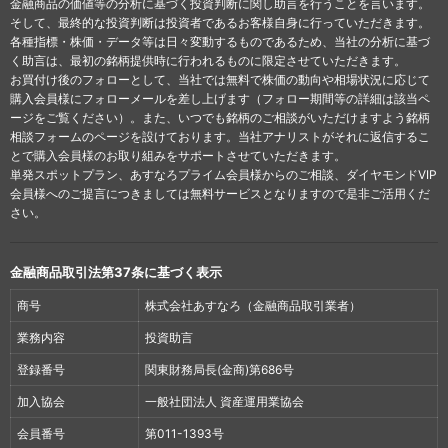
金融商品の価値等の分析に基づく投資判断に関し助言を行うことを言います。
そして、最終的な投資判断は投資者であるお客様自身に行っていただきます。
各種指標・株価・データ等は日々変動するものであるため、当社の分析に基づ
く助言は、最初の銘柄提供時に行われるものに限定させていただきます。
お買付け後のフォローとして、当社では無料で株価の動向や相場状況に応じて
購入会員様にフォローメールを差し上げます（フォロー期間等の詳細は該当ペ
ージをご覧ください）。また、いつでも銘柄のご相談がいただけますよう銘柄
相談フォームのページを設けております。当社アナリストがそれに返信するこ
とで購入会員様のお取り組みをサポートさせていただきます。
単発スポットプラン、あすなろプライム会員様からのご相談、ダイヤモンドVIP
会員様へのご提言につきましては無料サービスとなりますので是非ご活用くだ
さい。
金融商品取引法第37条に基づく表示
商号
株式会社あすなろ（金融商品取引業者）
業務内容
投資助言
登録番号
関東財務局長(金商)第686号
加入協会
一般社団法人 資産運用業協会
会員番号
第011-1393号