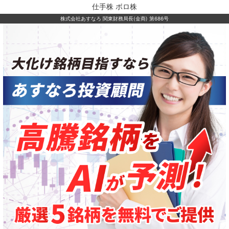
仕手株 ボロ株