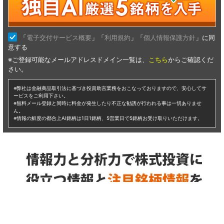
仕手株 ボロ株