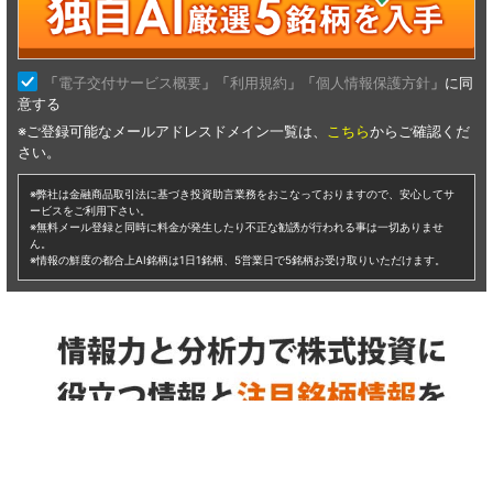
仕手株 ムラキ