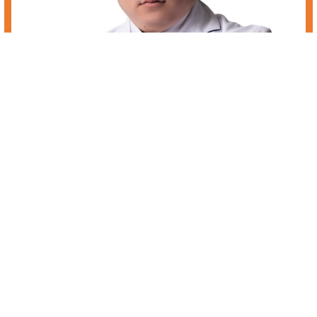
ナスダック 低位株
低位株（ナスダック）に興味のある方へ。弊社では、株式投資における
初心者・個人投資家はもちろん、機関投資家やプロまで誰でもご利用い
ただける株式情報を発信しています。投資顧問サービスでは、銘柄の選
択から売買のポイントとタイミングをより詳しくお伝えし、お客様へ最
大限の利益をサポート致します。株式投資での早い資産作りに、あすな
ろ投資顧問のサービスをご活用下さい。低位株（ナスダック）に興味の
ある方も是非ご相談下さい。
■あすなろの４つのメリットとは？
・安心を提供できる投資顧問サイトであること