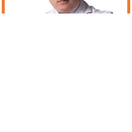
株価 低位株 検索
低位株（株価・検索）に興味のある方へ。弊社では、株式投資における
初心者・個人投資家はもちろん、機関投資家やプロまで誰でもご利用い
ただける株式情報を発信しています。投資顧問サービスでは、銘柄の選
択から売買のポイントとタイミングをより詳しくお伝えし、お客様へ最
大限の利益をサポート致します。株式投資での早い資産作りに、あすな
ろ投資顧問のサービスをご活用下さい。低位株（株価・検索）に興味の
ある方も是非ご相談下さい。
■あすなろの４つのメリットとは？
・安心を提供できる投資顧問サイトであること