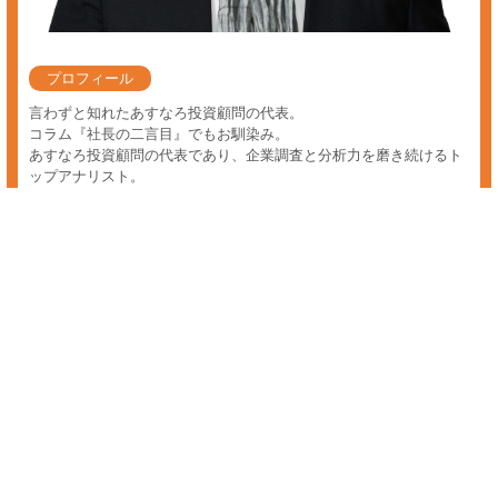
株 メリット
株のメリットに興味のある方へ。あすなろ投資顧問では、たとえ魅力的
な情報であっても的確なタイミング、情報鮮度、そして一番重要な"役
に立つ生きた情報"でなければ売買好機ではないと判断し、配信する事
は御座いません。 これは多くの市場関係者や個人投資家が認識する前
に、逸早く情報の精査と独自の調査・分析を行い、情報の鮮度が高いう
ちに会員の皆様に『投資情報サービス』をスピーディーにご提供するこ